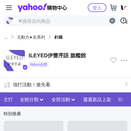
Yahoo購物中心
登入
...
元動力➤全系列
針織
ILEYED伊蕾序語 旗艦館
強打活動！搶先看
主打
全館分類
全部活動
週週新品上架
職場
特別推薦