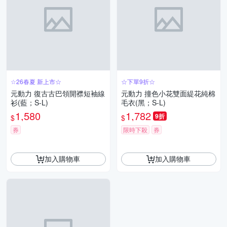
☆26春夏 新上市☆
☆下單9折☆
元動力 復古古巴領開襟短袖線
元動力 撞色小花雙面緹花純棉
衫(藍；S-L)
毛衣(黑；S-L)
1,580
1,782
9折
$
$
券
限時下殺
券
加入購物車
加入購物車