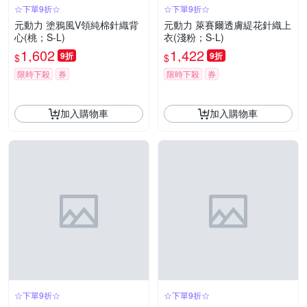
☆下單9折☆
☆下單9折☆
元動力 塗鴉風V領純棉針織背
元動力 萊賽爾透膚緹花針織上
心(桃；S-L)
衣(淺粉；S-L)
1,602
1,422
9折
9折
$
$
限時下殺
券
限時下殺
券
加入購物車
加入購物車
☆下單9折☆
☆下單9折☆