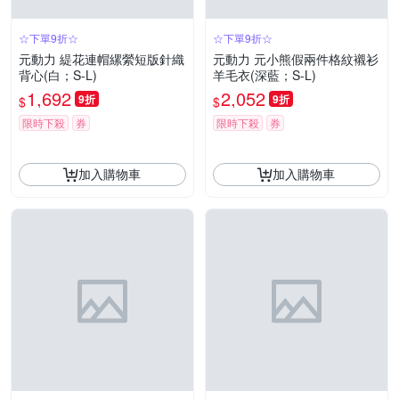
☆下單9折☆
☆下單9折☆
元動力 緹花連帽縲縈短版針織
元動力 元小熊假兩件格紋襯衫
背心(白；S-L)
羊毛衣(深藍；S-L)
1,692
2,052
9折
9折
$
$
限時下殺
券
限時下殺
券
加入購物車
加入購物車