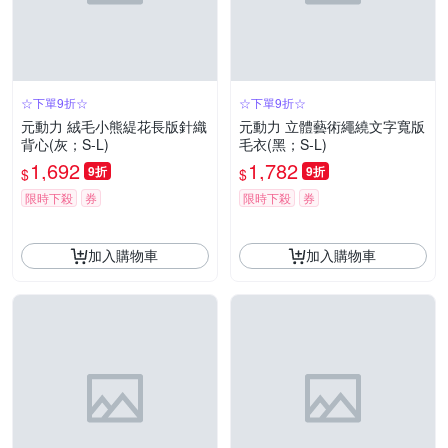
☆下單9折☆
☆下單9折☆
元動力 絨毛小熊緹花長版針織
元動力 立體藝術繩繞文字寬版
背心(灰；S-L)
毛衣(黑；S-L)
1,692
1,782
9折
9折
$
$
限時下殺
券
限時下殺
券
加入購物車
加入購物車