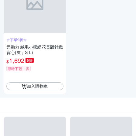
☆下單9折☆
元動力 絨毛小熊緹花長版針織
背心(灰；S-L)
1,692
9折
$
限時下殺
券
加入購物車