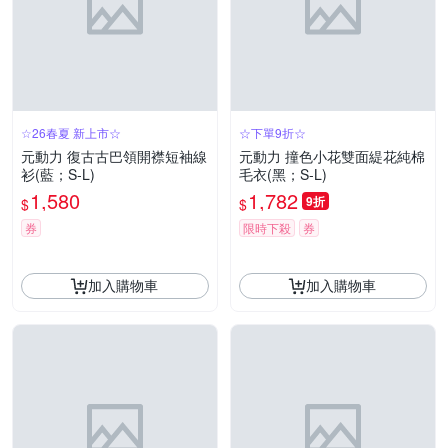
☆26春夏 新上市☆
☆下單9折☆
元動力 復古古巴領開襟短袖線
元動力 撞色小花雙面緹花純棉
衫(藍；S-L)
毛衣(黑；S-L)
1,580
1,782
9折
$
$
券
限時下殺
券
加入購物車
加入購物車