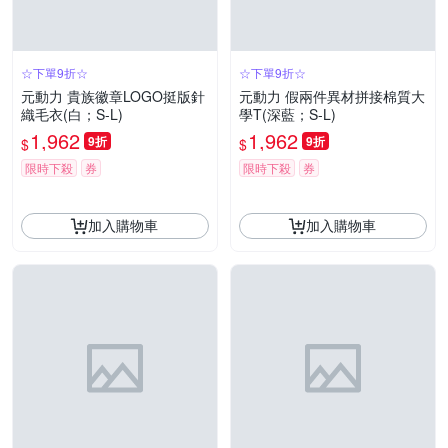
☆下單9折☆
☆下單9折☆
元動力 貴族徽章LOGO挺版針
元動力 假兩件異材拼接棉質大
織毛衣(白；S-L)
學T(深藍；S-L)
1,962
1,962
9折
9折
$
$
限時下殺
券
限時下殺
券
加入購物車
加入購物車