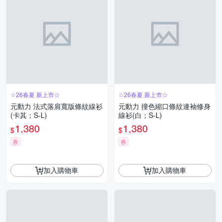
☆26春夏 新上市☆
☆26春夏 新上市☆
元動力 法式落肩寬版條紋線衫
元動力 撞色縮口條紋連袖修身
(卡其；S-L)
線衫(白；S-L)
1,380
1,380
$
$
券
券
加入購物車
加入購物車