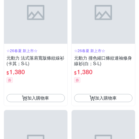
☆26春夏 新上市☆
☆26春夏 新上市☆
元動力 法式落肩寬版條紋線衫
元動力 撞色縮口條紋連袖修身
(卡其；S-L)
線衫(白；S-L)
1,380
1,380
$
$
券
券
加入購物車
加入購物車