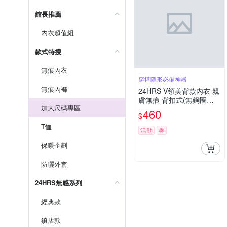
館長推薦
內衣超值組
款式特搜
無痕內衣
穿搭隱形必備神器
無痕內褲
24HRS V領美背款內衣 親
膚無痕 背扣式(無鋼圈內
加大尺碼專區
衣 女內衣 女內著)
460
$
T恤
活動
券
保暖企劃
防曬外套
24HRS無感系列
經典款
鎮店款