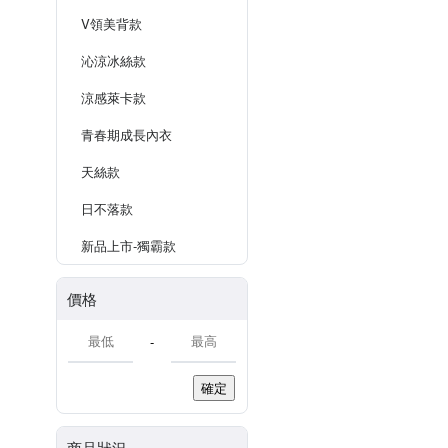
V領美背款
沁涼冰絲款
涼感萊卡款
青春期成長內衣
天絲款
日不落款
新品上市-獨霸款
價格
-
確定
商品狀況