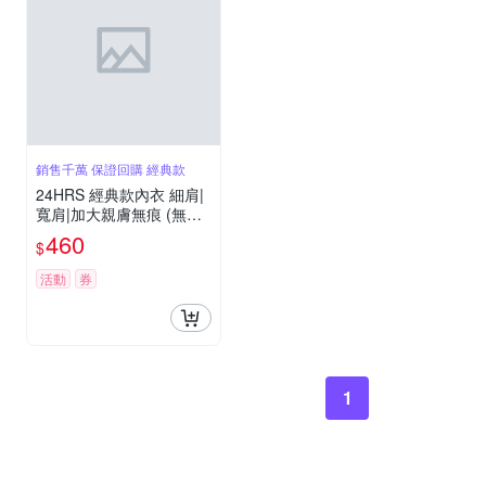
銷售千萬 保證回購 經典款
24HRS 經典款內衣 細肩|
寬肩|加大親膚無痕 (無鋼
圈內衣 女內衣 女內著 )
460
$
活動
券
1