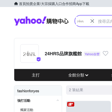
首頁
拍賣
企業/大宗採購入口
合作招商
App下載
Yahoo購物中心
24HRS品牌旗艦館
主打
全館分類
2 筆結果
fashionforyes
強打活動
獨家活動