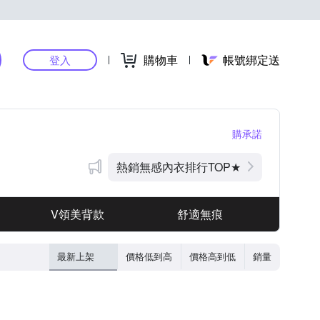
購物車
帳號綁定送
登入
購承諾
熱銷無感內衣排行TOP★
V領美背款
舒適無痕
最新上架
價格低到高
價格高到低
銷量