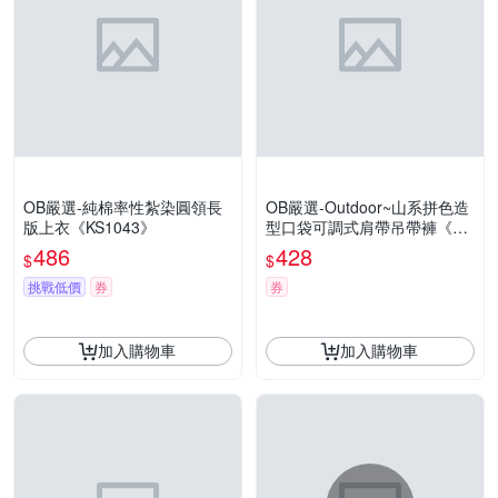
OB嚴選-純棉率性紮染圓領長
OB嚴選-Outdoor~山系拼色造
版上衣《KS1043》
型口袋可調式肩帶吊帶褲《QA
1431》
486
428
$
$
挑戰低價
券
券
加入購物車
加入購物車