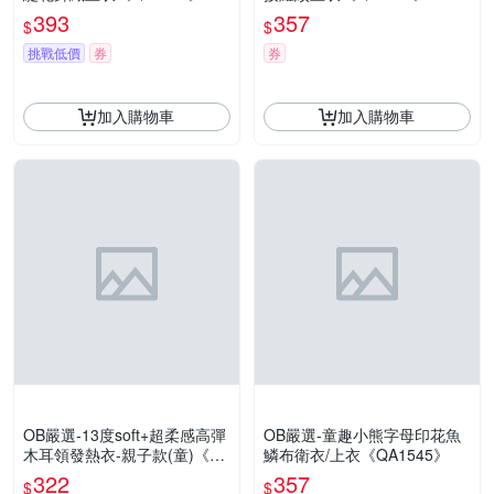
393
357
$
$
挑戰低價
券
券
加入購物車
加入購物車
OB嚴選-13度soft+超柔感高彈
OB嚴選-童趣小熊字母印花魚
木耳領發熱衣-親子款(童)《Q
鱗布衛衣/上衣《QA1545》
A1724》
322
357
$
$