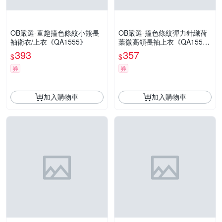
OB嚴選-童趣撞色條紋小熊長
OB嚴選-撞色條紋彈力針織荷
袖衛衣/上衣《QA1555》
葉微高領長袖上衣《QA155
1》
393
357
$
$
券
券
加入購物車
加入購物車