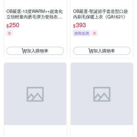
OB嚴選-13度WARM++超進化
OB嚴選-聖誕節手套造型口袋
立領輕量內磨毛彈力發熱衣
內刷毛保暖上衣《QA1621》
《KG0380》
250
393
$
$
券
挑戰低價
券
加入購物車
加入購物車