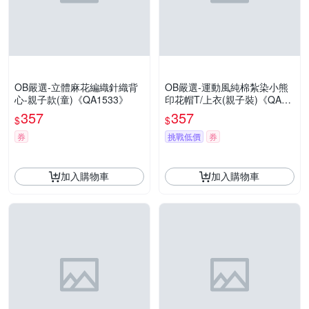
OB嚴選-立體麻花編織針織背
OB嚴選-運動風純棉紮染小熊
心-親子款(童)《QA1533》
印花帽T/上衣(親子裝)《QA15
13》
357
357
$
$
券
挑戰低價
券
加入購物車
加入購物車