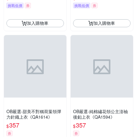
挑戰低價
券
挑戰低價
券
加入購物車
加入購物車
OB嚴選-甜美不對稱荷葉領彈
OB嚴選-純棉繡花領公主澎袖
力針織上衣《QA1614》
後釦上衣《QA1594》
357
357
$
$
券
券