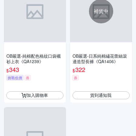
補貨中
OB嚴選-純棉配色格紋口袋襯
OB嚴選-日系純棉繡花蕾絲滾
衫上衣《QA1239》
邊造型長褲《QA1406》
343
322
$
$
挑戰低價
券
券
加入購物車
貨到通知我