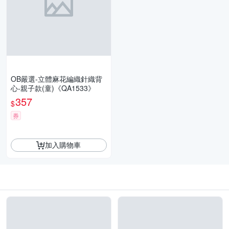
OB嚴選-立體麻花編織針織背
心-親子款(童)《QA1533》
357
$
券
加入購物車