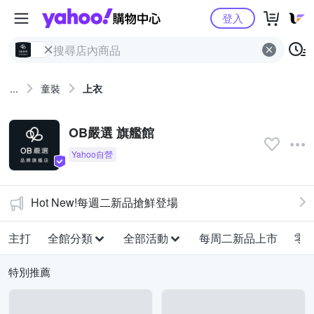
Yahoo購物中心
登入
...
童裝
上衣
OB嚴選 旗艦館
Hot New!每週二新品搶鮮登場
主打
全館分類
全部活動
每周二新品上市
零
特別推薦