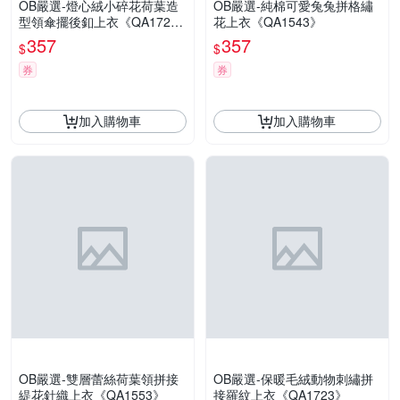
OB嚴選-燈心絨小碎花荷葉造
OB嚴選-純棉可愛兔兔拼格繡
型領傘擺後釦上衣《QA172
花上衣《QA1543》
2》
357
357
$
$
券
券
加入購物車
加入購物車
OB嚴選-雙層蕾絲荷葉領拼接
OB嚴選-保暖毛絨動物刺繡拼
緹花針織上衣《QA1553》
接羅紋上衣《QA1723》