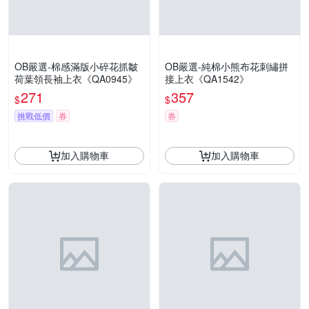
OB嚴選-棉感滿版小碎花抓皺
OB嚴選-純棉小熊布花刺繡拼
荷葉領長袖上衣《QA0945》
接上衣《QA1542》
271
357
$
$
挑戰低價
券
券
加入購物車
加入購物車