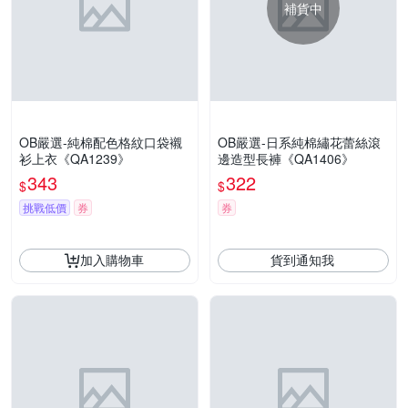
補貨中
OB嚴選-純棉配色格紋口袋襯
OB嚴選-日系純棉繡花蕾絲滾
衫上衣《QA1239》
邊造型長褲《QA1406》
343
322
$
$
挑戰低價
券
券
加入購物車
貨到通知我