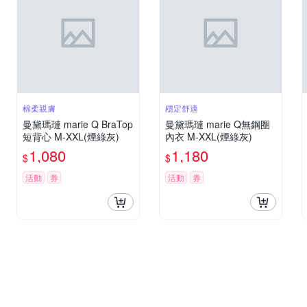
棉柔親膚
穩定舒適
曼黛瑪璉 marie Q BraTop
曼黛瑪璉 marie Q無鋼圈
短背心 M-XXL(煙綠灰)
內衣 M-XXL(煙綠灰)
1,080
1,180
$
$
活動
券
活動
券