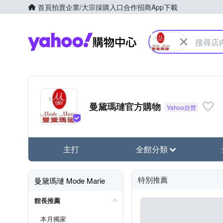
首頁
拍賣
企業/大宗採購入口
合作招商
App下載
Yahoo購物中心
曼黛瑪璉官方購物
主打
全館分類
特別推薦
曼黛瑪璉 Mode Marie
館長推薦
本月獨家