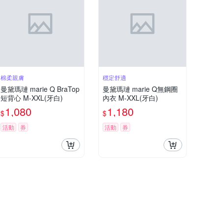
棉柔親膚
穩定舒適
曼黛瑪璉 marie Q BraTop
曼黛瑪璉 marie Q無鋼圈
短背心 M-XXL(牙白)
內衣 M-XXL(牙白)
1,080
1,180
$
$
活動
券
活動
券