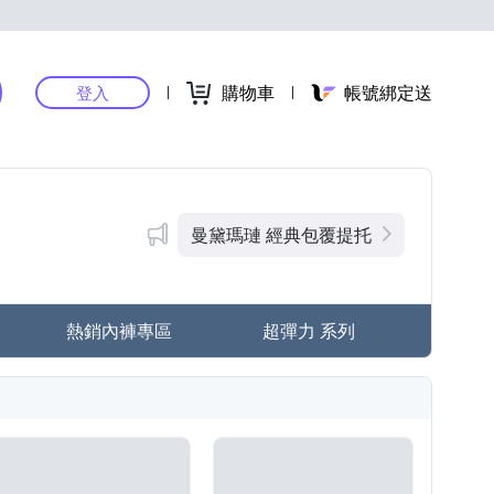
購物車
帳號綁定送
登入
曼黛瑪璉 經典包覆提托
熱銷內褲專區
超彈力 系列