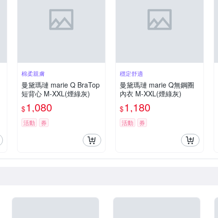
棉柔親膚
穩定舒適
曼黛瑪璉 marie Q BraTop
曼黛瑪璉 marie Q無鋼圈
短背心 M-XXL(煙綠灰)
內衣 M-XXL(煙綠灰)
1,080
1,180
$
$
活動
券
活動
券