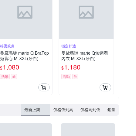
棉柔親膚
穩定舒適
曼黛瑪璉 marie Q BraTop
曼黛瑪璉 marie Q無鋼圈
短背心 M-XXL(牙白)
內衣 M-XXL(牙白)
1,080
1,180
$
$
活動
券
活動
券
最新上架
價格低到高
價格高到低
銷量