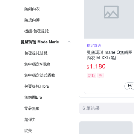
熱銷內衣
熱搜內褲
機能-包覆提托
曼黛瑪璉 Mode Marie
穩定舒適
曼黛瑪璉 marie Q無鋼圈
包覆提托雙弧
內衣 M-XXL(黑)
集中穩定V極線
1,180
$
集中穩定法式香吻
活動
券
包覆提托Hibra
無鋼圈Bra
6 筆結果
零著無痕
超彈力
綻美