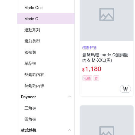
Marie One
Marie Q
運動系列
魔幻美型
穩定舒適
衣褲類
曼黛瑪璉 marie Q無鋼圈
內衣 M-XXL(黑)
單品褲
1,180
$
熱銷款內衣
活動
券
熱銷款內褲
Dayneer
三角褲
四角褲
款式熱搜