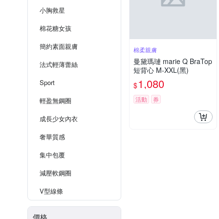
小胸救星
棉花糖女孩
簡約素面親膚
棉柔親膚
曼黛瑪璉 marie Q BraTop
法式輕薄蕾絲
短背心 M-XXL(黑)
1,080
Sport
$
活動
券
輕盈無鋼圈
成長少女內衣
奢華質感
集中包覆
減壓軟鋼圈
V型線條
價格