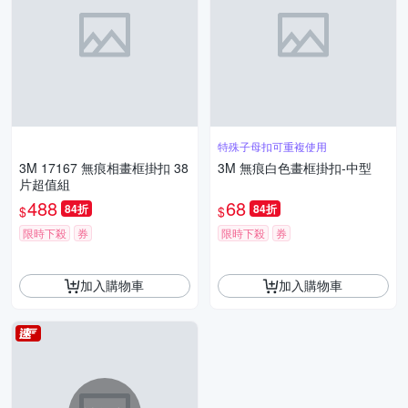
特殊子母扣可重複使用
3M 17167 無痕相畫框掛扣 38
3M 無痕白色畫框掛扣-中型
片超值組
488
68
84折
84折
$
$
限時下殺
券
限時下殺
券
加入購物車
加入購物車