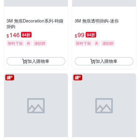
3M 無痕Decoration系列-時鐘
3M 無痕透明掛鉤-迷你
掛鉤
146
99
84折
84折
$
$
限時下殺
券
滿額贈
限時下殺
券
滿額贈
加入購物車
加入購物車