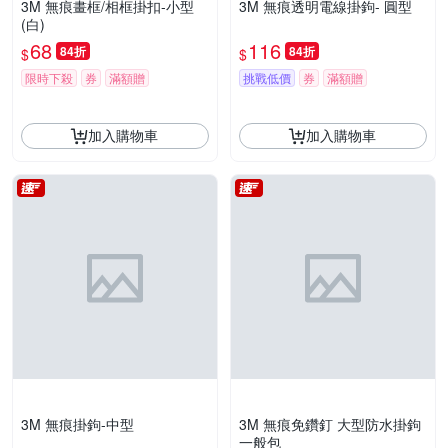
3M 無痕畫框/相框掛扣-小型
3M 無痕透明電線掛鉤- 圓型
(白)
68
116
84折
84折
$
$
限時下殺
券
滿額贈
挑戰低價
券
滿額贈
加入購物車
加入購物車
3M 無痕掛鉤-中型
3M 無痕免鑽釘 大型防水掛鉤
一般包