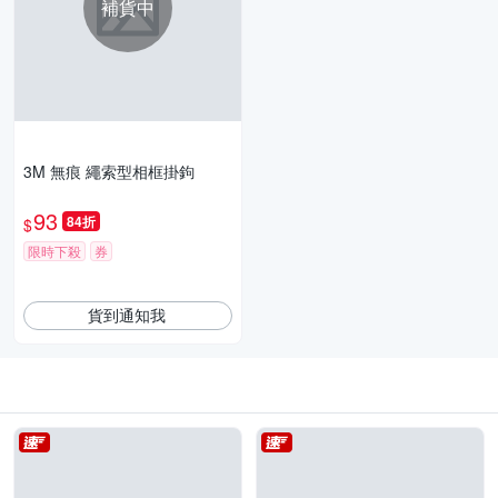
補貨中
3M 無痕 繩索型相框掛鉤
93
84折
$
限時下殺
券
貨到通知我