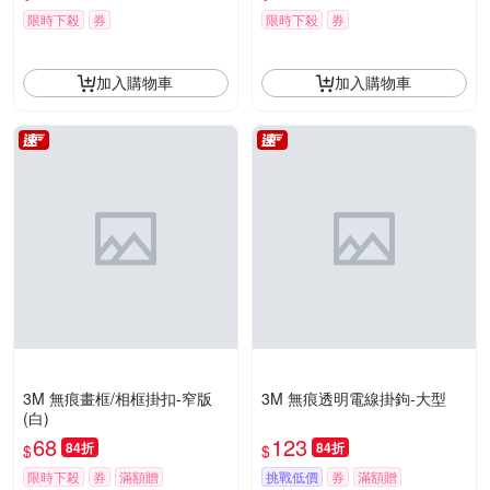
限時下殺
券
限時下殺
券
加入購物車
加入購物車
3M 無痕畫框/相框掛扣-窄版
3M 無痕透明電線掛鉤-大型
(白)
68
123
84折
84折
$
$
限時下殺
券
滿額贈
挑戰低價
券
滿額贈