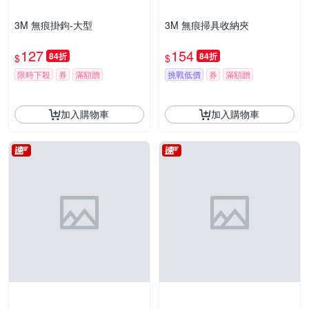
3M 無痕掛鉤-大型
3M 無痕掃具收納夾
127
154
84折
84折
$
$
限時下殺
券
滿額贈
挑戰低價
券
滿額贈
加入購物車
加入購物車