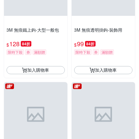
3M 無痕鐵上鉤-大型一般包
3M 無痕透明掛鉤-裝飾用
128
99
84折
84折
$
$
限時下殺
券
滿額贈
限時下殺
券
滿額贈
加入購物車
加入購物車