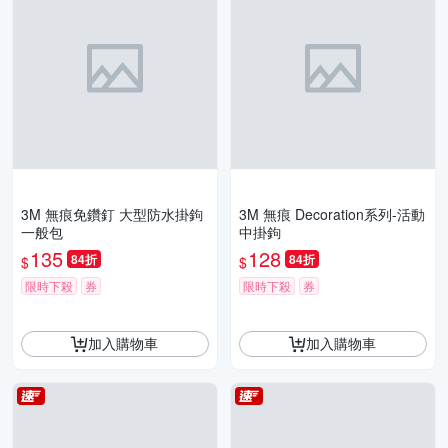
3M 無痕免鑽釘 大型防水掛鉤
3M 無痕 Decoration系列-活動
一般包
中掛鉤
135
128
84折
84折
$
$
限時下殺
券
限時下殺
券
加入購物車
加入購物車