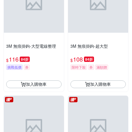
3M 無痕掛鉤-大型電線整理
3M 無痕掛鉤-超大型
116
108
84折
84折
$
$
挑戰低價
券
限時下殺
券
滿額贈
加入購物車
加入購物車