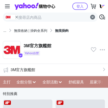
Yahoo購物中心
登入
...
無痕收納 | 掛鉤全系列
無痕掛鉤
3M官方旗艦館
3M官方旗艦館
主打
全館分類
全部活動
舒眠寢具
居家淨水
特別推薦