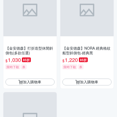
【金安德森】打折造型休閒斜
【金安德森】NORA 經典格紋
側包(多款任選)
船型斜側包-經典黑
1,030
1,220
85折
85折
$
$
限時下殺
券
限時下殺
券
加入購物車
加入購物車