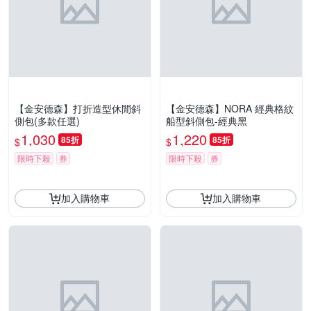
【金安德森】打折造型休閒斜
【金安德森】NORA 經典格紋
側包(多款任選)
船型斜側包-經典黑
1,030
1,220
85折
85折
$
$
限時下殺
券
限時下殺
券
加入購物車
加入購物車