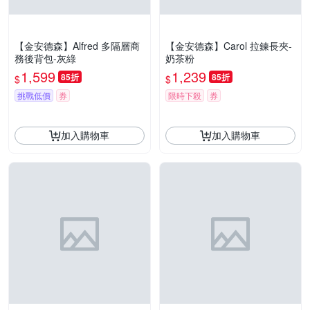
【金安德森】Alfred 多隔層商
【金安德森】Carol 拉鍊長夾-
務後背包-灰綠
奶茶粉
1,599
1,239
85折
85折
$
$
挑戰低價
券
限時下殺
券
加入購物車
加入購物車