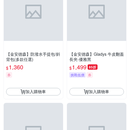
【金安德森】防潑水手提包/斜
【金安德森】Gladys 牛皮翻蓋
背包(多款任選)
長夾-優雅黑
1,360
1,499
85折
$
$
券
挑戰低價
券
加入購物車
加入購物車