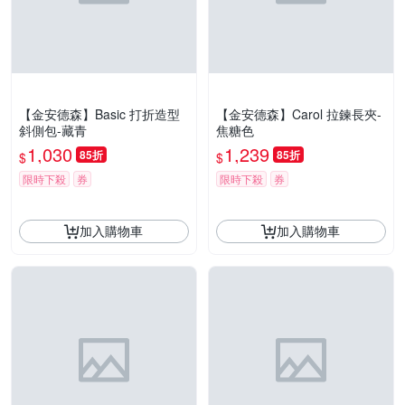
【金安德森】Basic 打折造型
【金安德森】Carol 拉鍊長夾-
斜側包-藏青
焦糖色
1,030
1,239
85折
85折
$
$
限時下殺
券
限時下殺
券
加入購物車
加入購物車