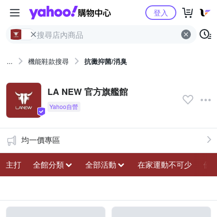
Yahoo購物中心
登入
...
機能鞋款搜尋
抗黴抑菌/消臭
LA NEW 官方旗艦館
均一價專區
主打
全館分類
全部活動
在家運動不可少
優