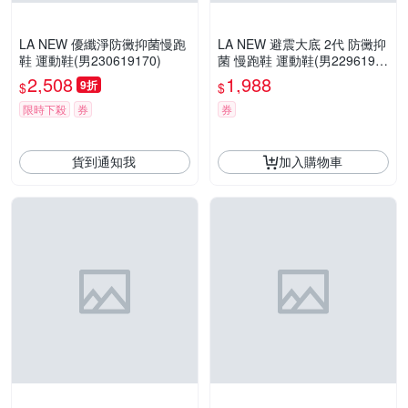
LA NEW 優纖淨防黴抑菌慢跑
LA NEW 避震大底 2代 防黴抑
鞋 運動鞋(男230619170)
菌 慢跑鞋 運動鞋(男2296190
30)
2,508
1,988
9折
$
$
限時下殺
券
券
貨到通知我
加入購物車