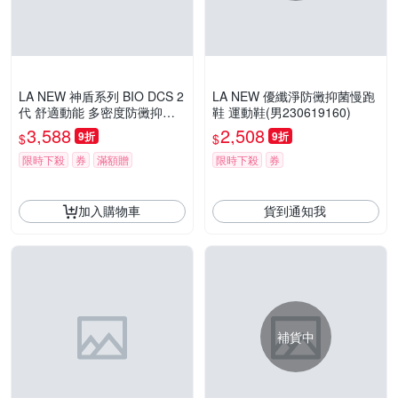
LA NEW 神盾系列 BIO DCS 2
LA NEW 優纖淨防黴抑菌慢跑
代 舒適動能 多密度防黴抑菌
鞋 運動鞋(男230619160)
休閒鞋(男230018531)
3,588
2,508
9折
9折
$
$
限時下殺
券
滿額贈
限時下殺
券
加入購物車
貨到通知我
補貨中