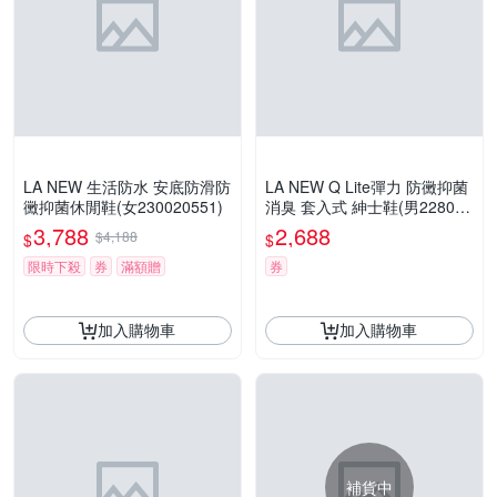
LA NEW 生活防水 安底防滑防
LA NEW Q Lite彈力 防黴抑菌
黴抑菌休閒鞋(女230020551)
消臭 套入式 紳士鞋(男228038
530)
3,788
2,688
$4,188
$
$
限時下殺
券
滿額贈
券
加入購物車
加入購物車
補貨中