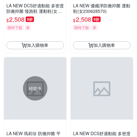
LA NEW DCS舒適動能 多密度
LA NEW 優纖淨防黴抑菌 運動
防黴抑菌 慢跑鞋 運動鞋(女23
鞋(女230628570)
0624060)
2,508
2,508
9折
9折
$
$
限時下殺
券
限時下殺
券
加入購物車
加入購物車
補貨中
LA NEW 瑪莉珍 防黴抑菌 平
LA NEW DCS舒適動能 多密度