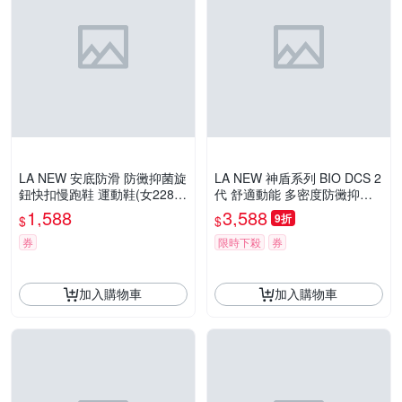
LA NEW 安底防滑 防黴抑菌旋
LA NEW 神盾系列 BIO DCS 2
鈕快扣慢跑鞋 運動鞋(女2286
代 舒適動能 多密度防黴抑菌
29230)
休閒鞋(男230018541)
1,588
3,588
9折
$
$
券
限時下殺
券
加入購物車
加入購物車