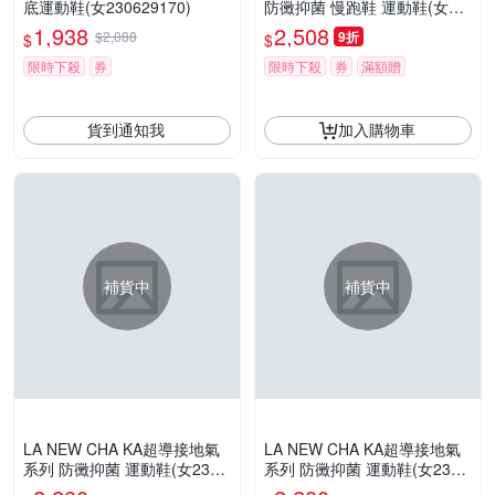
底運動鞋(女230629170)
防黴抑菌 慢跑鞋 運動鞋(女23
0624040)
1,938
2,508
$2,088
9折
$
$
限時下殺
券
限時下殺
券
滿額贈
貨到通知我
加入購物車
補貨中
補貨中
LA NEW CHA KA超導接地氣
LA NEW CHA KA超導接地氣
系列 防黴抑菌 運動鞋(女2306
系列 防黴抑菌 運動鞋(女2306
23550)
23540)