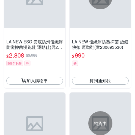
LA NEW ESG 安底防滑優纖淨
LA NEW 優纖淨防黴抑菌 旋鈕
防黴抑菌慢跑鞋 運動鞋(男230
快扣 運動鞋(童230693530)
613860)
2,808
990
$3,088
$
$
限時下殺
券
券
加入購物車
貨到通知我
補貨中