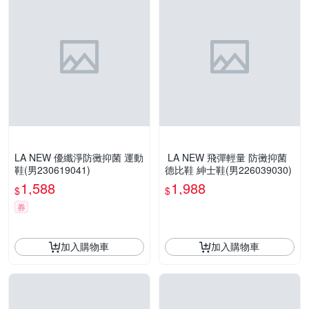
LA NEW 優纖淨防黴抑菌 運動
LA NEW 飛彈輕量 防黴抑菌
鞋(男230619041)
德比鞋 紳士鞋(男226039030)
1,588
1,988
$
$
券
加入購物車
加入購物車