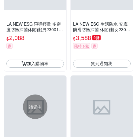
LA NEW ESG 飛彈輕量 多密
LA NEW ESG 生活防水 安底
度防黴抑菌休閒鞋(男2300107
防滑防黴抑菌 休閒鞋(女2300
45)
20348)
2,088
3,588
9折
$
$
券
限時下殺
券
加入購物車
貨到通知我
補貨中