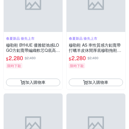
春夏新品 搶先上市
春夏新品 搶先上市
穆勒鞋 BYHUE 優雅鬆弛感LO
穆勒鞋 AS 率性質感方釦寬帶
GO方釦寬帶編織軟芯Q底高跟
打蠟羊皮休閒厚底穆勒拖鞋－
穆勒拖鞋－米白
米白
2,280
2,280
$2,480
$2,480
$
$
限時下殺
限時下殺
加入購物車
加入購物車