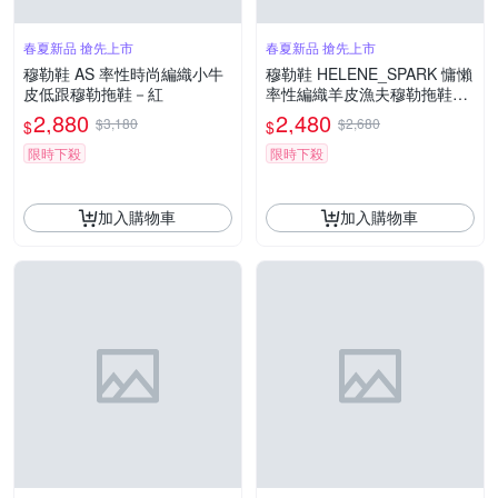
春夏新品 搶先上市
春夏新品 搶先上市
穆勒鞋 AS 率性時尚編織小牛
穆勒鞋 HELENE_SPARK 慵懶
皮低跟穆勒拖鞋－紅
率性編織羊皮漁夫穆勒拖鞋－
黑
2,880
2,480
$3,180
$2,680
$
$
限時下殺
限時下殺
加入購物車
加入購物車