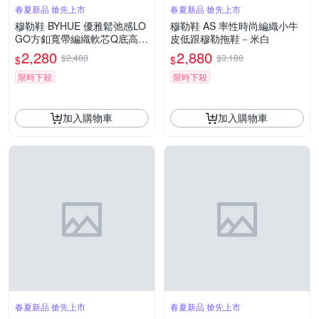
春夏新品 搶先上市
春夏新品 搶先上市
穆勒鞋 BYHUE 優雅鬆弛感LO
穆勒鞋 AS 率性時尚編織小牛
GO方釦寬帶編織軟芯Q底高跟
皮低跟穆勒拖鞋－米白
穆勒拖鞋－黑
2,280
2,880
$2,480
$3,180
$
$
限時下殺
限時下殺
加入購物車
加入購物車
春夏新品 搶先上市
春夏新品 搶先上市