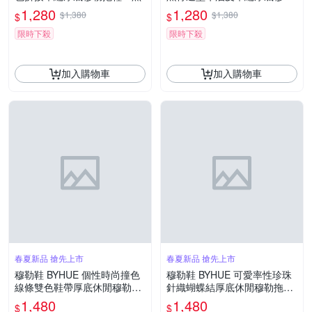
拖鞋－黑
1,280
1,280
$1,380
$1,380
$
$
限時下殺
限時下殺
加入購物車
加入購物車
春夏新品 搶先上市
春夏新品 搶先上市
穆勒鞋 BYHUE 個性時尚撞色
穆勒鞋 BYHUE 可愛率性珍珠
線條雙色鞋帶厚底休閒穆勒拖
針織蝴蝶結厚底休閒穆勒拖鞋
鞋－黑
－藍
1,480
1,480
$
$