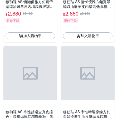
穆勒鞋 AS 慵懶優雅方釦寬帶
穆勒鞋 AS 慵懶優雅方釦寬帶
編織油蠟羊皮內增高低跟穆勒
編織油蠟羊皮內增高低跟穆勒
拖鞋－米白
拖鞋－黑
2,880
2,880
$3,180
$3,180
$
$
限時下殺
限時下殺
加入購物車
加入購物車
穆勒鞋 AS 率性舒適全真皮撞
穆勒鞋 AS 率性時髦穿鍊方釦
色拼接草編厚底穆勒拖鞋－黑
魚骨造型牛油皮草編厚底穆勒