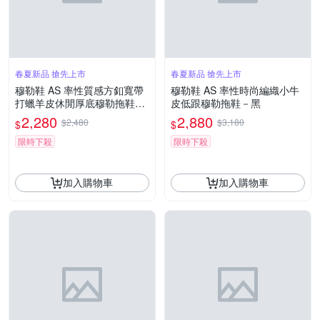
春夏新品 搶先上市
春夏新品 搶先上市
穆勒鞋 AS 率性質感方釦寬帶
穆勒鞋 AS 率性時尚編織小牛
打蠟羊皮休閒厚底穆勒拖鞋－
皮低跟穆勒拖鞋－黑
棕
2,280
2,880
$2,480
$3,180
$
$
限時下殺
限時下殺
加入購物車
加入購物車