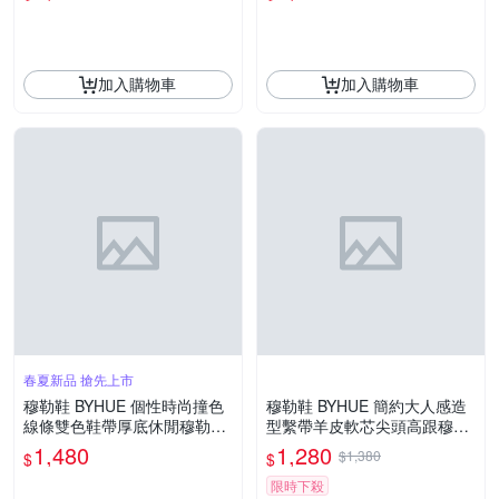
加入購物車
加入購物車
春夏新品 搶先上市
穆勒鞋 BYHUE 個性時尚撞色
穆勒鞋 BYHUE 簡約大人感造
線條雙色鞋帶厚底休閒穆勒拖
型繫帶羊皮軟芯尖頭高跟穆勒
鞋－白
拖鞋－白
1,480
1,280
$1,380
$
$
限時下殺