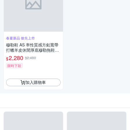
春夏新品 搶先上市
穆勒鞋 AS 率性質感方釦寬帶
打蠟羊皮休閒厚底穆勒拖鞋－
棕
2,280
$2,480
$
限時下殺
加入購物車