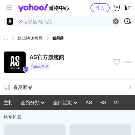
Yahoo購物中心
登入
...
款式快速搜尋
穆勒鞋
AS官方旗艦館
春夏新品
主打
全館分類
全部活動
AS
HS
ML
BH
特別推薦