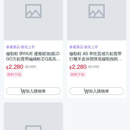
春夏新品 搶先上市
春夏新品 搶先上市
穆勒鞋 BYHUE 優雅鬆弛感LO
穆勒鞋 AS 率性質感方釦寬帶
GO方釦寬帶編織軟芯Q底高跟
打蠟羊皮休閒厚底穆勒拖鞋－
穆勒拖鞋－米白
米白
2,280
2,280
$2,480
$2,480
$
$
限時下殺
限時下殺
加入購物車
加入購物車