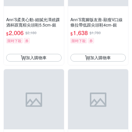
Ann’S柔美心動-細膩光澤繞踝
Ann’S寬腳版友善-顯瘦V口線
酒杯跟寬楦尖頭鞋5.5cm-銀
條拉帶低跟尖頭鞋4cm-銀
2,006
1,638
$2,180
$1,780
$
$
限時下殺
券
限時下殺
券
加入購物車
加入購物車