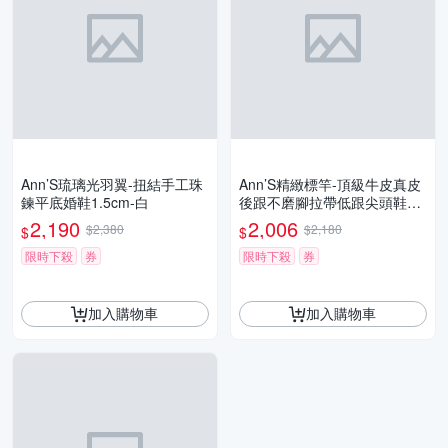
Ann’S琉璃光羽翼-扭結手工珠
Ann’S精緻標竿-頂級牛皮真皮
鍊平底婚鞋1.5cm-白
後跟不磨腳拉帶低跟尖頭鞋4c
m-黑(版型偏小)
2,190
2,006
$2,380
$2,180
$
$
限時下殺
券
限時下殺
券
加入購物車
加入購物車