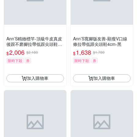
Ann’S精緻標竿-頂級牛皮真皮
Ann’S寬腳版友善-顯瘦V口線
後跟不磨腳拉帶低跟尖頭鞋4c
條拉帶低跟尖頭鞋4cm-黑
m-米白 (版型偏小)
2,006
1,638
$2,180
$1,780
$
$
限時下殺
券
限時下殺
券
加入購物車
加入購物車