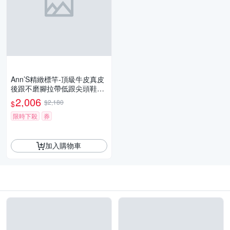
Ann’S精緻標竿-頂級牛皮真皮
後跟不磨腳拉帶低跟尖頭鞋4c
m-米白 (版型偏小)
2,006
$2,180
$
限時下殺
券
加入購物車