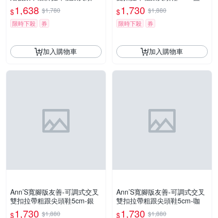
4cm-白
1,638
1,730
$1,780
$1,880
$
$
限時下殺
券
限時下殺
券
加入購物車
加入購物車
Ann’S寬腳版友善-可調式交叉
Ann’S寬腳版友善-可調式交叉
雙扣拉帶粗跟尖頭鞋5cm-銀
雙扣拉帶粗跟尖頭鞋5cm-咖
1,730
1,730
$1,880
$1,880
$
$