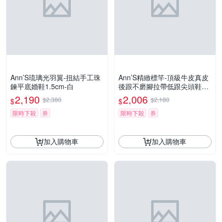
Ann’S琉璃光羽翼-扭結手工珠
Ann’S精緻標竿-頂級牛皮真皮
鍊平底婚鞋1.5cm-白
後跟不磨腳拉帶低跟尖頭鞋4c
m-黑(版型偏小)
2,190
2,006
$2,380
$2,180
$
$
限時下殺
券
限時下殺
券
加入購物車
加入購物車