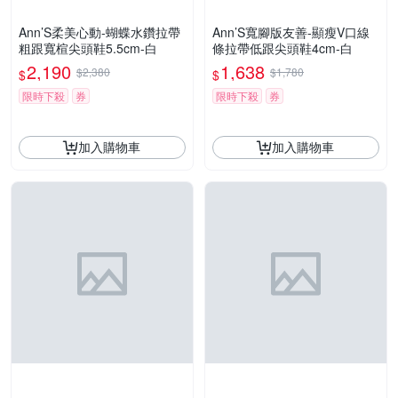
Ann’S柔美心動-蝴蝶水鑽拉帶
Ann’S寬腳版友善-顯瘦V口線
粗跟寬楦尖頭鞋5.5cm-白
條拉帶低跟尖頭鞋4cm-白
2,190
1,638
$2,380
$1,780
$
$
限時下殺
券
限時下殺
券
加入購物車
加入購物車