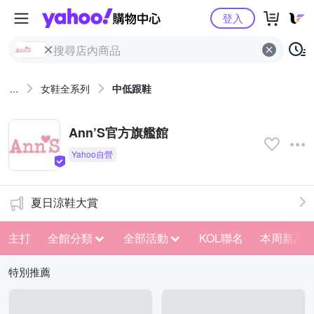
Yahoo購物中心
登入
...
女鞋全系列
中低跟鞋
Ann’S官方旗艦館
夏日涼鞋大賞
主打
全館分類
全部活動
KOL聯名
本周新品
特別推薦