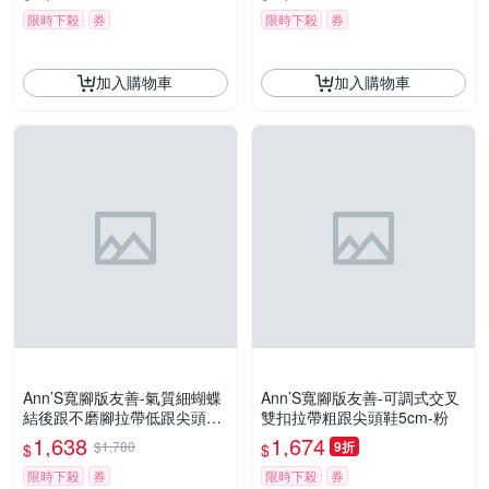
限時下殺
券
限時下殺
券
加入購物車
加入購物車
Ann’S寬腳版友善-氣質細蝴蝶
Ann’S寬腳版友善-可調式交叉
結後跟不磨腳拉帶低跟尖頭鞋
雙扣拉帶粗跟尖頭鞋5cm-粉
4cm-酒紅
1,638
1,674
$1,780
9折
$
$
限時下殺
券
限時下殺
券