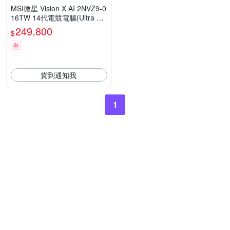
MSI微星 Vision X AI 2NVZ9-0
16TW 14代電競電腦(Ultra 9 2
85K/64G/2T SSD/RTX5090 V
249,800
$
ENTUS-32G/Win11P)
券
貨到通知我
1