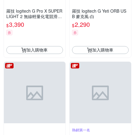
羅技 logitech G Pro X SUPER
羅技 logitech G Yeti ORB US
LIGHT 2 無線輕量化電競滑鼠
B 麥克風-白
(SPL2)-電光藍
3,390
2,290
$
$
券
券
加入購物車
加入購物車
熱銷第一名