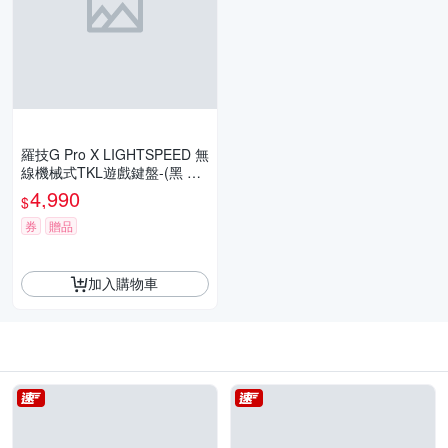
羅技G Pro X LIGHTSPEED 無
線機械式TKL遊戲鍵盤-(黑 白
桃紅)
4,990
$
券
贈品
加入購物車