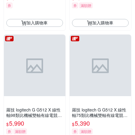
券
券
滿額贈
加入購物車
加入購物車
羅技 logitech G G512 X 線性
羅技 logitech G G512 X 線性
軸98類比機械雙軸有線電競鍵
軸75類比機械雙軸有線電競鍵
盤-黑
盤-黑
5,990
5,390
$
$
券
滿額贈
券
滿額贈