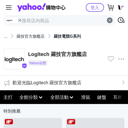
Yahoo購物中心
登入
...
羅技官方旗艦店
羅技電競G系列
Logitech 羅技官方旗艦店
歡迎光臨Logitech 羅技官方旗艦店
主打
全館分類
全部活動
滑鼠
鍵盤
耳機
特別推薦