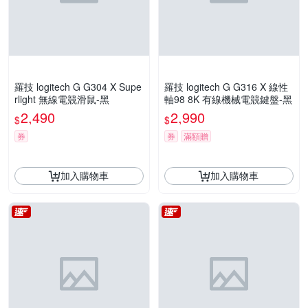
羅技 logitech G G304 X Supe
羅技 logitech G G316 X 線性
rlight 無線電競滑鼠-黑
軸98 8K 有線機械電競鍵盤-黑
2,490
2,990
$
$
券
券
滿額贈
加入購物車
加入購物車