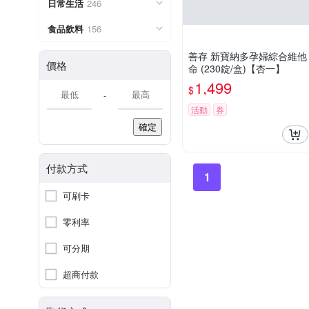
日常生活
246
食品飲料
156
善存 新寶納多孕婦綜合維他
價格
命 (230錠/盒)【杏一】
1,499
$
-
活動
券
確定
付款方式
1
可刷卡
零利率
可分期
超商付款