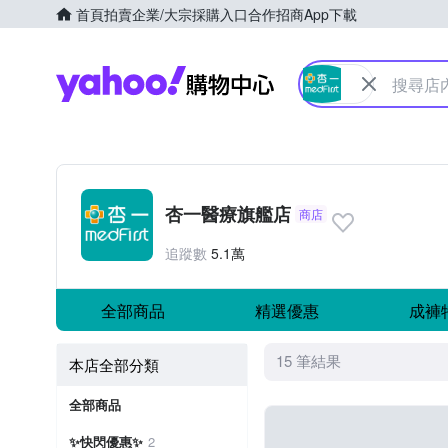
首頁
拍賣
企業/大宗採購入口
合作招商
App下載
Yahoo購物中心
杏一醫療旗艦店
商店
追蹤數
5.1萬
全部商品
精選優惠
成褲
15 筆結果
本店全部分類
全部商品
✨快閃優惠✨
2