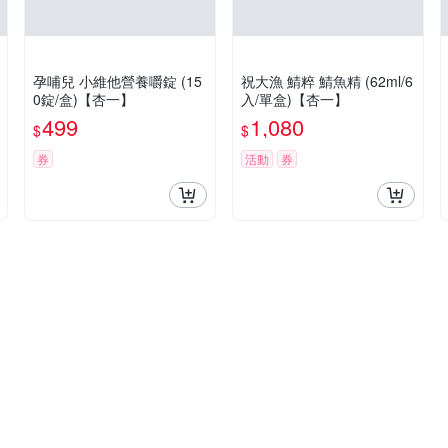
孕哺兒 小維他營養嚼錠 (15
祝大漁 鯖粹 鯖魚精 (62ml/6
0錠/盒)【杏一】
入/單盒)【杏一】
499
1,080
$
$
券
活動
券