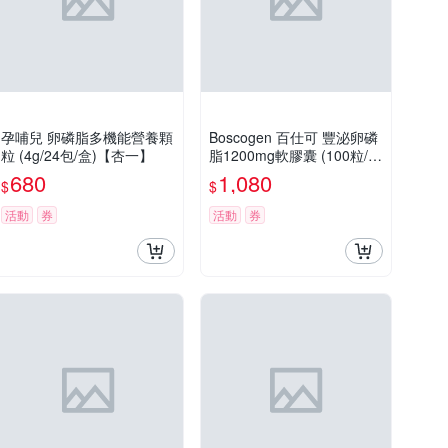
孕哺兒 卵磷脂多機能營養顆
Boscogen 百仕可 豐泌卵磷
粒 (4g/24包/盒)【杏一】
脂1200mg軟膠囊 (100粒/
瓶)【杏一】
680
1,080
$
$
活動
券
活動
券