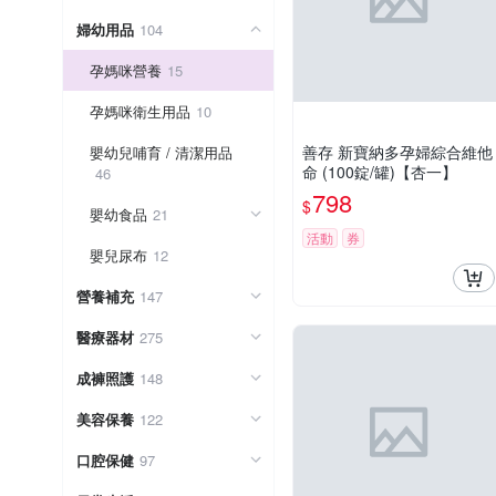
婦幼用品
104
孕媽咪營養
15
孕媽咪衛生用品
10
善存 新寶納多孕婦綜合維他
嬰幼兒哺育 / 清潔用品
命 (100錠/罐)【杏一】
46
798
$
嬰幼食品
21
活動
券
嬰兒尿布
12
營養補充
147
醫療器材
275
成褲照護
148
美容保養
122
口腔保健
97