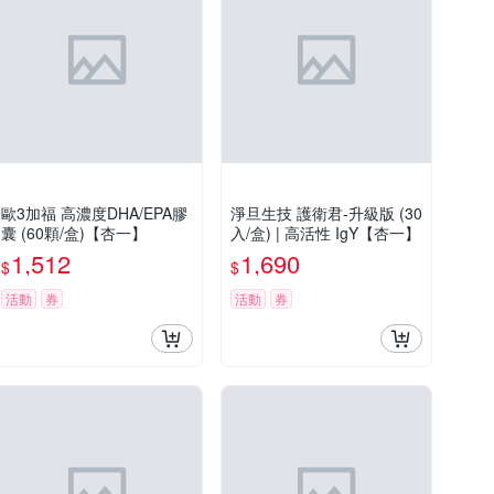
歐3加福 高濃度DHA/EPA膠
淨旦生技 護衛君-升級版 (30
囊 (60顆/盒)【杏一】
入/盒) | 高活性 IgY【杏一】
1,512
1,690
$
$
活動
券
活動
券