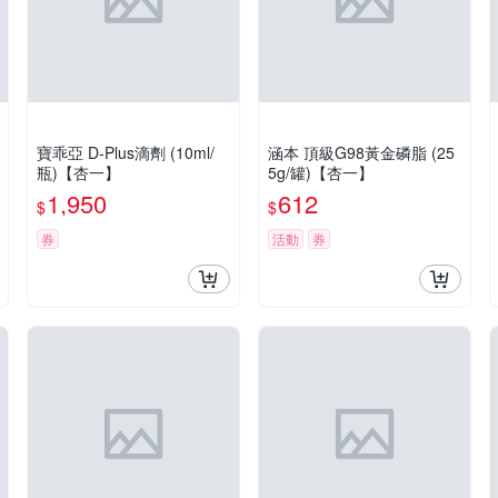
寶乖亞 D-Plus滴劑 (10ml/
涵本 頂級G98黃金磷脂 (25
瓶)【杏一】
5g/罐)【杏一】
1,950
612
$
$
券
活動
券