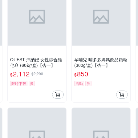
QUEST 沛納妃 女性綜合維
孕哺兒 哺多多媽媽飲品顆粒
他命 (60錠/盒)【杏一】
(300g/盒)【杏一】
2,112
850
$2,200
$
$
限時下殺
券
活動
券