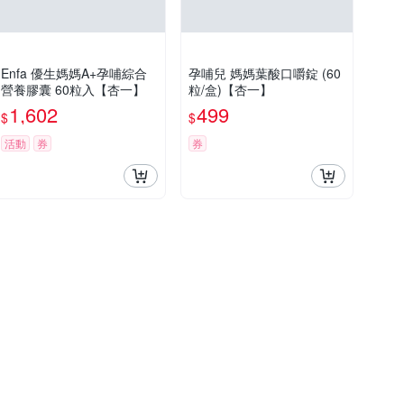
Enfa 優生媽媽A+孕哺綜合
孕哺兒 媽媽葉酸口嚼錠 (60
營養膠囊 60粒入【杏一】
粒/盒)【杏一】
1,602
499
$
$
活動
券
券