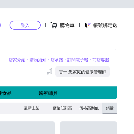
購物車
帳號綁定送
登入
店家介紹
購物須知
店承諾
訂閱電子報
商店客服
公告
杏一 您家庭的健康管理師
健食品
醫療輔具
最新上架
價格低到高
價格高到低
銷量