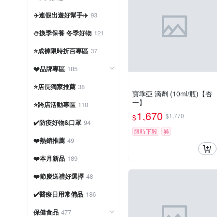
✈️連假出遊好幫手✈️
93
⛄換季保養 冬季好物
121
⭐成褲限時折百專區
37
❤️品牌專區
185
⭐店長獨家推薦
38
寶乖亞 滴劑 (10ml/瓶)【杏
一】
⭐跨店活動專區
110
1,670
$1,770
$
✔️防疫好物&口罩
94
限時下殺
券
❤️熱銷推薦
49
❤️本月新品
189
❤️節慶送禮好選擇
48
✔️醫療日用常備品
186
保健食品
477