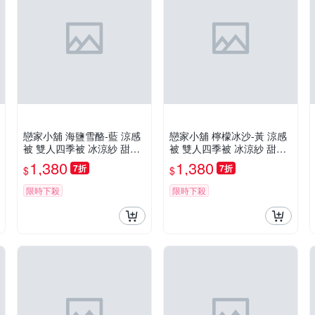
戀家小舖 海鹽雪酪-藍 涼感
戀家小舖 檸檬冰沙-黃 涼感
被 雙人四季被 冰涼紗 甜霜
被 雙人四季被 冰涼紗 甜霜
系列 台灣製造
系列 台灣製造
1,380
1,380
7折
7折
$
$
限時下殺
限時下殺