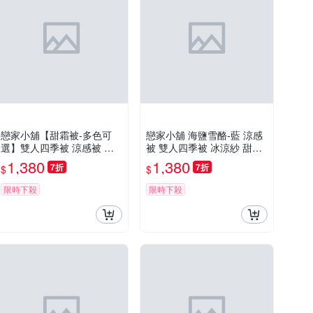
戀家小舖【甜霜被-多色可
戀家小舖 海鹽雪酪-藍 涼感
選】雙人四季被 涼感被 冰
被 雙人四季被 冰涼紗 甜霜
涼紗 瞬間降溫 越蓋越涼 甜
系列 台灣製造
1,380
1,380
7折
7折
$
$
霜系列 台灣製造
限時下殺
限時下殺