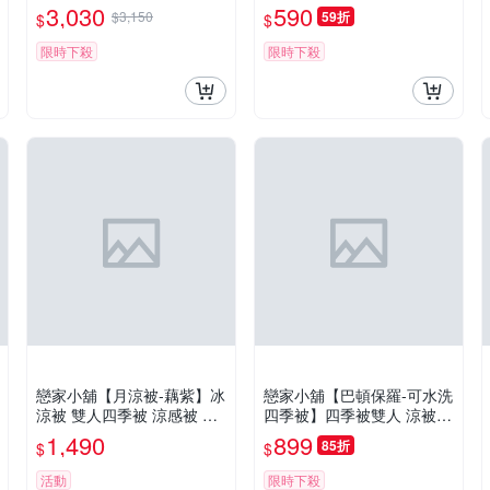
包邊包底 夏日涼感必備
磨毛 台灣製
3,030
590
$3,150
59折
$
$
限時下殺
限時下殺
戀家小舖【月涼被-藕紫】冰
戀家小舖【巴頓保羅-可水洗
涼被 雙人四季被 涼感被 涼
四季被】四季被雙人 涼被升
感超柔纖維 台灣製
級薄被胎 薄棉被 台灣製
1,490
899
85折
$
$
活動
限時下殺