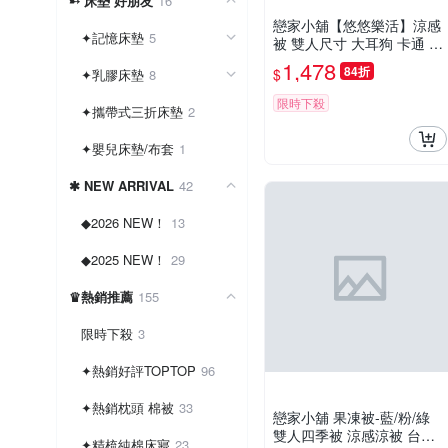
➸ 床墊 好朋友
16
戀家小舖【悠悠樂活】涼感
✦記憶床墊
5
被 雙人尺寸 大耳狗 卡通 炫
冰系列 三麗鷗卡通 台灣製
1,478
84折
$
✦乳膠床墊
8
限時下殺
✦攜帶式三折床墊
2
✦嬰兒床墊/布套
1
✱ NEW ARRIVAL
42
◆2026 NEW！
13
◆2025 NEW！
29
♛熱銷推薦
155
限時下殺
3
✦熱銷好評TOPTOP
96
✦熱銷枕頭 棉被
33
戀家小舖 果凍被-藍/粉/綠
雙人四季被 涼感涼被 台灣
✦精梳純棉床寢
23