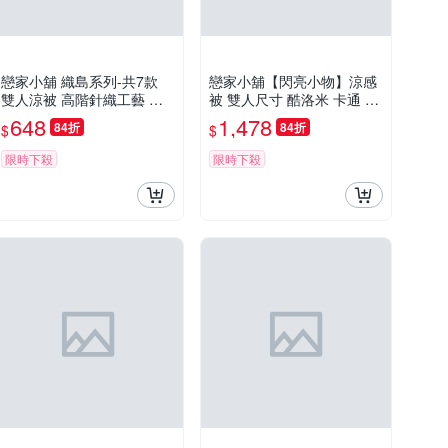
戀家小舖 織島系列-共7款
戀家小舖【閃亮小物】涼感
雙人涼被 高階針織工藝 台
被 雙人尺寸 酷洛米 卡通 炫
灣製
冰系列 三麗鷗 台灣製
648
1,478
84折
84折
$
$
限時下殺
限時下殺