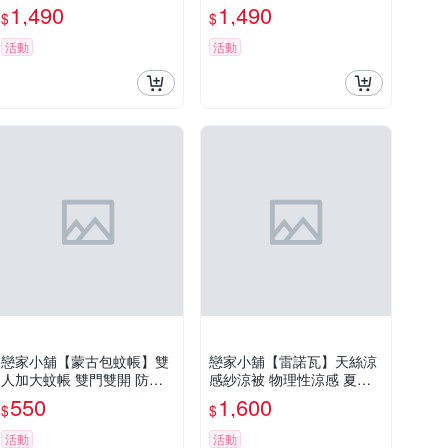
感超柔纖維 台灣製
感超柔纖維 台灣製
1,490
1,490
$
$
活動
活動
戀家小舖【蒙古包蚊帳】雙
戀家小舖【雷諾瓦】天絲涼
人加大蚊帳 雙門雙開 防蚊
感紗涼被 物理性涼感 夏日
必備
聖品 瞬間降溫好眠 免運 台
550
1,600
$
$
灣製
活動
活動