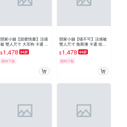
戀家小舖【甜蜜情書】涼感
戀家小舖【喵不可】涼感被
被 雙人尺寸 大耳狗 卡通 炫
雙人尺寸 魯斯佛 卡通 炫冰
冰系列 三麗鷗 台灣製
系列 迪士尼 台灣製
1,478
1,478
84折
84折
$
$
限時下殺
限時下殺