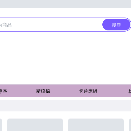
搜尋
專區
精梳棉
卡通床組