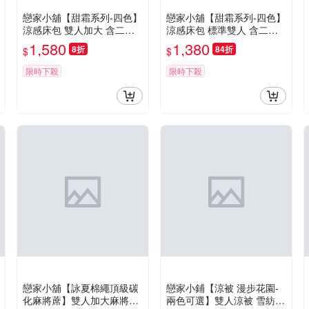
戀家小舖【甜霜系列-四色】
戀家小舖【甜霜系列-四色】
涼感床包 雙人加大 含二件
涼感床包 標準雙人 含二件
枕套 冰涼紗 台灣製
枕套 冰涼紗 台灣製
1,580
1,380
8折
84折
$
$
限時下殺
限時下殺
戀家小舖【詠夏棉繩頂級碳
戀家小鋪【涼被 漫步花園-
化麻將蓆】雙人加大麻將蓆
兩色可選】雙人涼被 雪紡絲