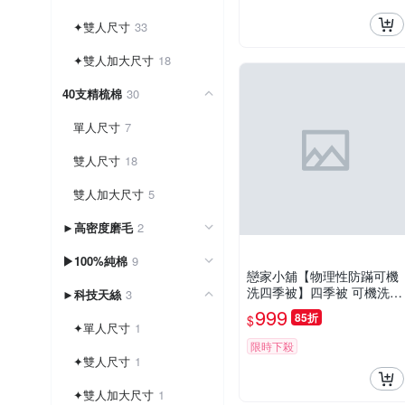
✦雙人尺寸
33
✦雙人加大尺寸
18
40支精梳棉
30
單人尺寸
7
雙人尺寸
18
雙人加大尺寸
5
►高密度磨毛
2
▶100%純棉
9
戀家小舖【物理性防蹣可機
洗四季被】四季被 可機洗薄
►科技天絲
3
被 雙人涼被 台灣製
999
85折
$
✦單人尺寸
1
限時下殺
✦雙人尺寸
1
✦雙人加大尺寸
1