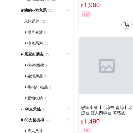
製造
1,980
$
♛簡約➸素色系
53
活動
永恆系列
12
✦簡單生活
8
✦撞色系列
33
►居家好朋友
13
✦抱枕/頸枕
9
✦生活用品
1
✦毛/浴巾織品
2
✦置物收納
1
戀家小舖【月涼被-藍綠】冰
➸ 60支天絲
1
涼被 雙人四季被 涼感被 涼
感超柔纖維 台灣製
1,490
▶60支精梳棉
58
$
活動
✦單人尺寸
7