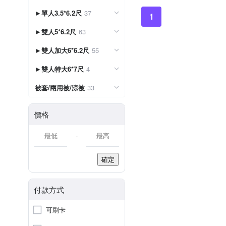
►單人3.5*6.2尺
37
1
►雙人5*6.2尺
63
►雙人加大6*6.2尺
55
►雙人特大6*7尺
4
被套/兩用被/涼被
33
價格
-
確定
付款方式
可刷卡