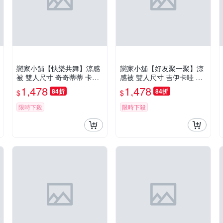
戀家小舖【快樂共舞】涼感
戀家小舖【好友聚一聚】涼
被 雙人尺寸 奇奇蒂蒂 卡通
感被 雙人尺寸 吉伊卡哇 Chi
炫冰系列 迪士尼 台灣製
ikawa 卡通 炫冰系列 迪士尼
1,478
1,478
84折
84折
$
$
台灣製
限時下殺
限時下殺