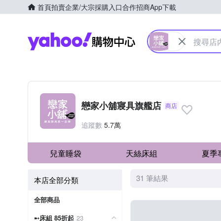
首頁
拍賣
企業/大宗採購入口
合作招商
App下載
Yahoo購物中心
戀家小舖寢具旗艦店
商店
追蹤數
5.7萬
兒童睡袋
天絲床組
夏季
31 筆結果
本店全部分類
全部商品
➸床組 85折起
23