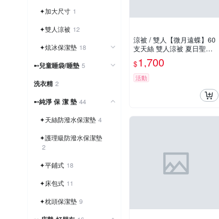
✦加大尺寸
1
✦雙人涼被
12
涼被 / 雙人【微月遠蝶】60
✦炫冰保潔墊
18
支天絲 雙人涼被 夏日聖品
瞬間降溫好眠 台灣製造 戀
1,700
$
➸兒童睡袋/睡墊
5
家小舖
活動
洗衣精
2
➸純淨 保 潔 墊
44
✦天絲防潑水保潔墊
4
✦護理級防潑水保潔墊
2
✦平鋪式
18
✦床包式
11
✦枕頭保潔墊
9