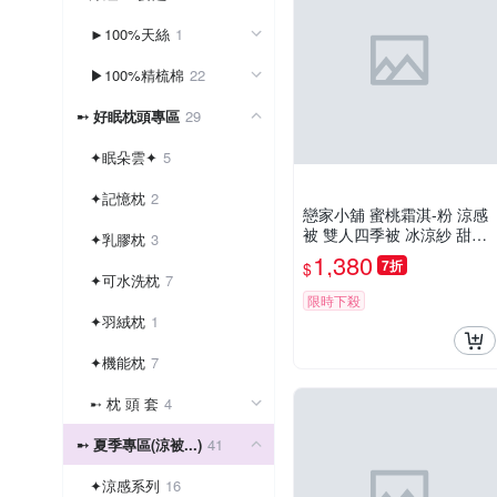
►100%天絲
1
▶100%精梳棉
22
➸ 好眠枕頭專區
29
✦眠朵雲✦
5
✦記憶枕
2
戀家小舖 蜜桃霜淇-粉 涼感
被 雙人四季被 冰涼紗 甜霜
✦乳膠枕
3
系列 台灣製造
1,380
7折
$
✦可水洗枕
7
限時下殺
✦羽絨枕
1
✦機能枕
7
➸ 枕 頭 套
4
➸ 夏季專區(涼被...)
41
✦涼感系列
16