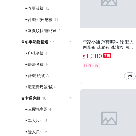
✦春夏涼被
12
✦針織~涼~感被
11
✦詠夏蚊帳/麻將蓆
2
戀家小舖 薄荷淇淋-綠 雙人
♛冬季熱銷精選
17
四季被 涼感被 冰涼紗 瞬間
降溫 越蓋越涼 甜霜系列 台
✦印花冬被
1
1,380
7折
$
灣製造
✦暖暖冬被
10
限時下殺
✦針織 暖被
3
✦暖暖實用被/毯
3
♛卡通床組
46
✦三麗鷗主題
4
✦單人尺寸
5
✦雙人尺寸
6