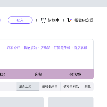
購物車
帳號綁定送
登入
店家介紹
購物須知
店承諾
訂閱電子報
商店客服
枕頭
床墊
保潔墊
最新上架
價格低到高
價格高到低
銷量