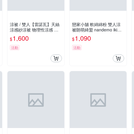
涼被 / 雙人【雷諾瓦】天絲
戀家小舖 軟綿綿粉 雙人涼
涼感紗涼被 物理性涼感 夏
被朗萌綺盟 nandemo ikimo
日聖品 瞬間降溫好眠 戀家
no 卡通 台灣製
1,600
1,090
$
$
小舖
活動
活動