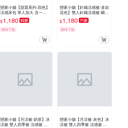
戀家小舖【甜霜系列-四色】
戀家小舖【針織涼感被-多款
涼感床包 單人加大 含一件
花色】雙人針織涼感被 瞬間
枕套 冰涼紗 台灣製
冰涼 台灣製造
1,180
1,180
82折
71折
$
$
限時下殺
限時下殺
戀家小舖【月涼被-奶茶】冰
戀家小舖【月涼被-灰色】冰
涼被 雙人四季被 涼感被 涼
涼被 雙人四季被 涼感被 涼