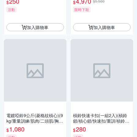
250
4,970
$5,500
$
$
port)
活動
限時下殺
加入購物車
加入購物車
電鍍啞鈴9公斤(菱格紋槓心)(9
槓鈴快速卡扣(一組2入)(槓鈴
kg/重量訓練/肌肉/二頭肌/胸
鎖/槓心鎖/快速扣/重訓/槓鈴卡
肌/舉重/GetSport)
扣/槓片鎖/固定環/普通桿/GetS
1,080
280
$
$
port)