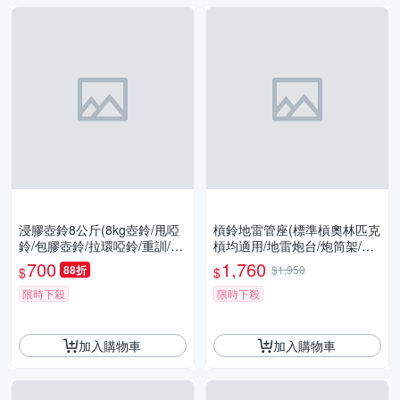
浸膠壺鈴8公斤(8kg壺鈴/甩啞
槓鈴地雷管座(標準槓奧林匹克
鈴/包膠壺鈴/拉環啞鈴/重訓/核
槓均適用/地雷炮台/炮筒架/Po
心肌群/GetSport)
st Landmine)
700
1,760
88折
$1,950
$
$
限時下殺
限時下殺
加入購物車
加入購物車