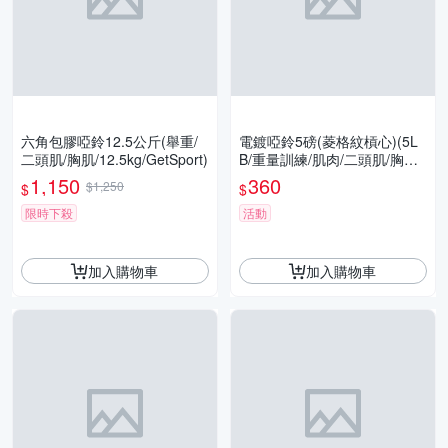
六角包膠啞鈴12.5公斤(舉重/
電鍍啞鈴5磅(菱格紋槓心)(5L
二頭肌/胸肌/12.5kg/GetSport)
B/重量訓練/肌肉/二頭肌/胸肌/
舉重/GetSport)
1,150
360
$1,250
$
$
限時下殺
活動
加入購物車
加入購物車