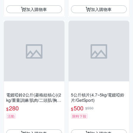
加入購物車
加入購物車
電鍍啞鈴2公斤(菱格紋槓心)(2
5公斤槓片(4.7~5kg/電鍍啞鈴
kg/重量訓練/肌肉/二頭肌/胸
片/GetSport)
肌/舉重/GetSport)
280
500
$550
$
$
活動
限時下殺