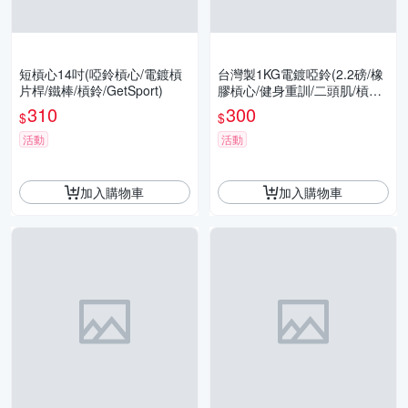
短槓心14吋(啞鈴槓心/電鍍槓
台灣製1KG電鍍啞鈴(2.2磅/橡
片桿/鐵棒/槓鈴/GetSport)
膠槓心/健身重訓/二頭肌/槓鈴/
GetSport)
310
300
$
$
活動
活動
加入購物車
加入購物車