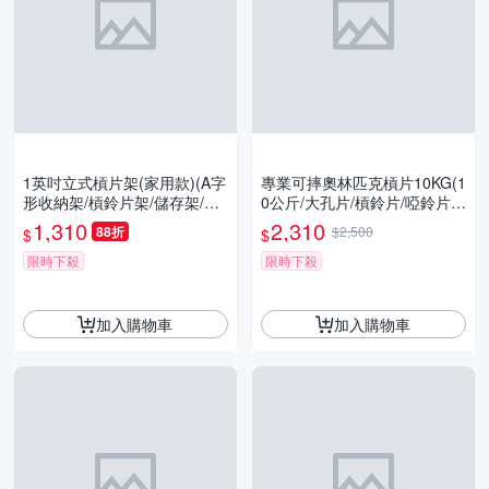
1英吋立式槓片架(家用款)(A字
專業可摔奧林匹克槓片10KG(1
形收納架/槓鈴片架/儲存架/居
0公斤/大孔片/槓鈴片/啞鈴片/
家重訓)
Olympic/硬舉/胸推/深蹲/GetS
1,310
2,310
88折
$2,500
$
$
port)
限時下殺
限時下殺
加入購物車
加入購物車