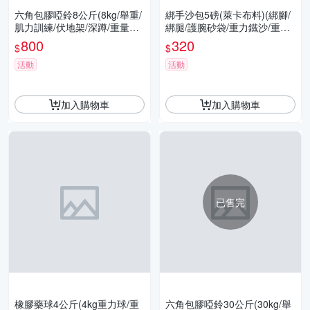
六角包膠啞鈴8公斤(8kg/舉重/
綁手沙包5磅(萊卡布料)(綁腳/
肌力訓練/伏地架/深蹲/重量訓
綁腿/護腕砂袋/重力鐵沙/重量
練/胸肌)
訓練/沙袋/台灣製/GetSport)
800
320
$
$
活動
活動
加入購物車
加入購物車
已售完
橡膠藥球4公斤(4kg重力球/重
六角包膠啞鈴30公斤(30kg/舉