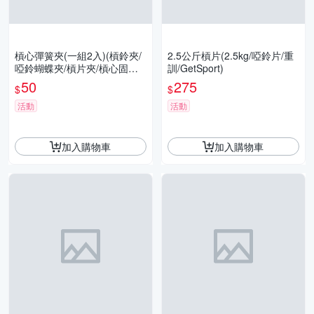
槓心彈簧夾(一組2入)(槓鈴夾/
2.5公斤槓片(2.5kg/啞鈴片/重
啞鈴蝴蝶夾/槓片夾/槓心固定
訓/GetSport)
夾/夾型固定鎖/GetSport)
50
275
$
$
活動
活動
加入購物車
加入購物車