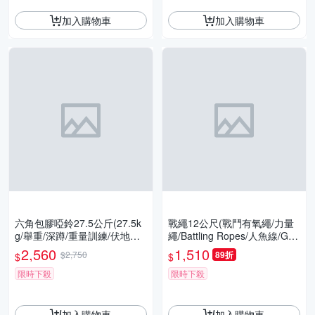
加入購物車
加入購物車
六角包膠啞鈴27.5公斤(27.5k
戰繩12公尺(戰鬥有氧繩/力量
g/舉重/深蹲/重量訓練/伏地挺
繩/Battling Ropes/人魚線/Get
身器/肌力訓練/二頭肌/胸肌/G
Sport)
2,560
1,510
$2,750
89折
$
$
etSport)
限時下殺
限時下殺
加入購物車
加入購物車