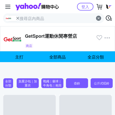
Yahoo購物中心
登入
GetSport運動休閒專營店
商店
主打
全部商品
全店分類
全部
負重沙包｜加
戰繩｜藥球｜
壺鈴
公斤式啞鈴
分類
重衣
牛角包｜炮筒