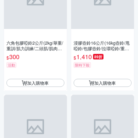
六角包膠啞鈴2公斤(2kg/舉重/
浸膠壺鈴16公斤(16kg壺鈴/甩
重訓/肌力訓練/二頭肌/肌肉線
啞鈴/包膠壺鈴/拉環啞鈴/重訓/
條/GetSport)
核心肌群/GetSport)
300
1,410
89折
$
$
活動
限時下殺
加入購物車
加入購物車