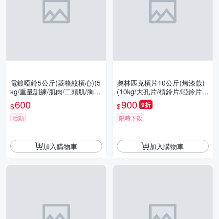
電鍍啞鈴5公斤(菱格紋槓心)(5
奧林匹克槓片10公斤(烤漆款)
kg/重量訓練/肌肉/二頭肌/胸
(10kg/大孔片/槓鈴片/啞鈴片/
肌/舉重/GetSport)
Olympic/重訓/胸推/硬舉/深蹲/
600
900
9折
$
$
GetSport)
活動
限時下殺
加入購物車
加入購物車