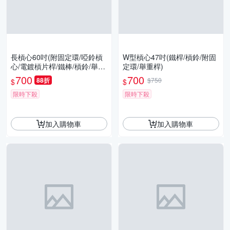
長槓心60吋(附固定環/啞鈴槓
W型槓心47吋(鐵桿/槓鈴/附固
心/電鍍槓片桿/鐵棒/槓鈴/舉重
定環/舉重桿)
桿)
700
700
88折
$750
$
$
限時下殺
限時下殺
加入購物車
加入購物車