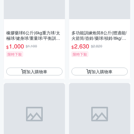
橡膠藥球6公斤(6kg重力球/太
多功能訓練炮筒8公斤(體適能/
極球/健身球/重量球/平衡訓練
火箭筒/壺鈴/藥球/槓鈴/8kg/Ge
球/健力球/GetSport)
tSport)
1,000
2,630
$1,100
$2,820
$
$
限時下殺
限時下殺
加入購物車
加入購物車