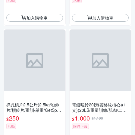
活動
活動
加入購物車
加入購物車
抓孔槓片2.5公斤(2.5kg/啞鈴
電鍍啞鈴20磅(菱格紋槓心)(1
片/槓鈴片/重訓/舉重/GetSpor
支)(20LB/重量訓練/肌肉/二頭
t)
肌/胸肌/舉重/GetSport)
250
1,000
$1,100
$
$
活動
限時下殺