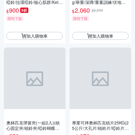
啞鈴/拉環啞鈴/核心肌群/Kettle
g/舉重/深蹲/重量訓練/伏地挺
Bell)
身器/肌力訓練/二頭肌/胸肌/G
900
2,060
9折
$2,250
$
$
etSport)
限時下殺
限時下殺
加入購物車
加入購物車
奧林匹克彈簧夾(一組2入)(槓
專業可摔奧林匹克槓片25KG(2
心固定夾/槓鈴夾/啞鈴蝴蝶夾/
5公斤/大孔片/槓鈴片/啞鈴片/
槓片夾/夾型固定鎖/GetSport)
Olympic/硬舉/深蹲/胸推/GetS