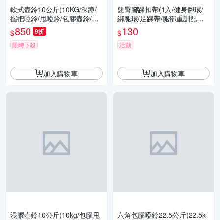
軟式壺鈴10公斤(10KG/深蹲/
翹臀腳踝扣帶(1入/健身腳環/
握把啞鈴/甩啞鈴/包膠壺鈴/Ket
綁腿環/足踝帶/腿部重訓配件/
tlebell/GetSport)
GetSport)
850
130
9折
$
$
限時下殺
活動
加入購物車
加入購物車
浸膠壺鈴10公斤(10kg/包膠甩
六角包膠啞鈴22.5公斤(22.5k