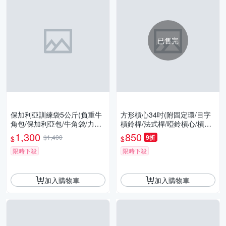
已售完
保加利亞訓練袋5公斤(負重牛
方形槓心34吋(附固定環/目字
角包/保加利亞包/牛角袋/力量
槓鈴桿/法式桿/啞鈴槓心/槓片
訓練袋/重訓/深蹲神器/GetSpo
桿/舉重桿/四方盤桿/環形槓心/
1,300
850
$1,400
9折
$
$
rt)
GetSport)
限時下殺
限時下殺
加入購物車
加入購物車