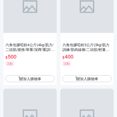
六角包膠啞鈴4公斤(4kg/肌力/
六角包膠啞鈴3公斤(3kg/肌力
二頭肌/握推/舉重/深蹲/重訓/胸
訓練/肌肉線條/二頭肌/輕量啞
肌/GetSport)
鈴/GetSport)
500
400
$
$
活動
活動
加入購物車
加入購物車