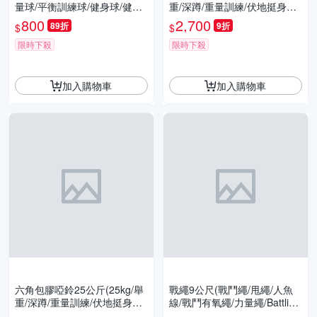
量球/平衡訓練球/健身球/健力
重/深蹲/重量訓練/伏地挺身器/
球/太極球/GetSport)
肌力訓練/二頭肌/胸肌)
800
2,700
89折
9折
$
$
限時下殺
限時下殺
加入購物車
加入購物車
六角包膠啞鈴25公斤(25kg/舉
戰繩9公尺(戰鬥繩/甩繩/人魚
重/深蹲/重量訓練/伏地挺身器/
線/戰鬥有氧繩/力量繩/Battling
肌力訓練/二頭肌/胸肌/GetSpo
Ropes/Combat Rope/GetSpo