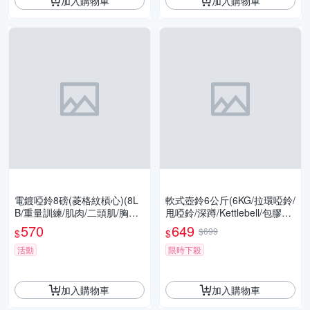
加入購物車
加入購物車
電鍍啞鈴8磅(菱格紋槓心)(8L
軟式壺鈴6公斤(6KG/拉環啞鈴/
B/重量訓練/肌肉/二頭肌/胸肌/
甩啞鈴/深蹲/Kettlebell/包膠壺
舉重/GetSport)
鈴/GetSport)
570
649
$699
$
$
活動
限時下殺
加入購物車
加入購物車