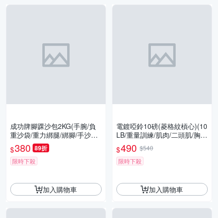
成功牌腳踝沙包2KG(手腕/負
電鍍啞鈴10磅(菱格紋槓心)(10
重沙袋/重力綁腿/綁腳/手沙包/
LB/重量訓練/肌肉/二頭肌/胸
success/GetSport)
肌/舉重/GetSport)
380
490
89折
$540
$
$
限時下殺
限時下殺
加入購物車
加入購物車