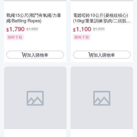
戰繩15公尺(戰鬥有氧繩/力量
電鍍啞鈴10公斤(菱格紋槓心)
繩/Battling Ropes)
(10kg/重量訓練/肌肉/二頭肌/
胸肌/舉重/GetSport)
1,790
1,100
$1,980
$1,200
$
$
限時下殺
限時下殺
加入購物車
加入購物車