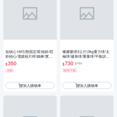
短槓心16吋(附固定環/槓鈴/啞
橡膠藥球3公斤(3kg重力球/太
鈴槓心/電鍍槓片桿/鐵棒/實心
極球/健身球/重量球/平衡訓練
鐵桿/GetSport)
球/健力球/GetSport)
350
730
$780
$
$
活動
限時下殺
加入購物車
加入購物車