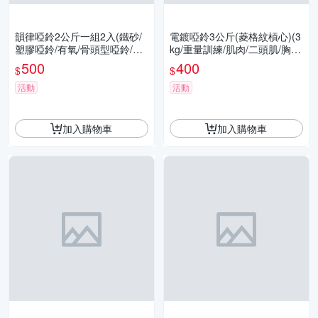
韻律啞鈴2公斤一組2入(鐵砂/
電鍍啞鈴3公斤(菱格紋槓心)(3
塑膠啞鈴/有氧/骨頭型啞鈴/居
kg/重量訓練/肌肉/二頭肌/胸
家/GetSport)
肌/舉重/GetSport)
500
400
$
$
活動
活動
加入購物車
加入購物車