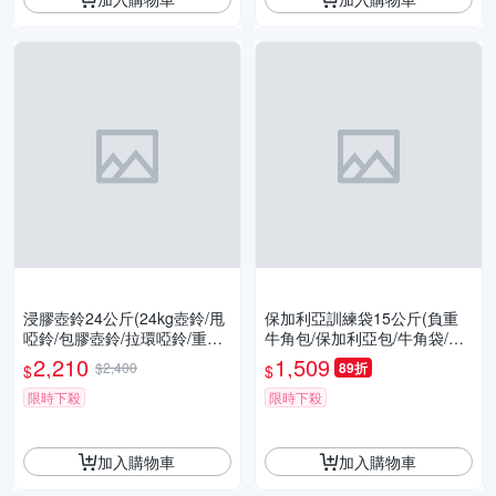
浸膠壺鈴24公斤(24kg壺鈴/甩
保加利亞訓練袋15公斤(負重
啞鈴/包膠壺鈴/拉環啞鈴/重訓/
牛角包/保加利亞包/牛角袋/負
核心肌群/GetSport)
重包/力量訓練袋/重訓/深蹲/G
2,210
1,509
$2,400
89折
$
$
etSport)
限時下殺
限時下殺
加入購物車
加入購物車