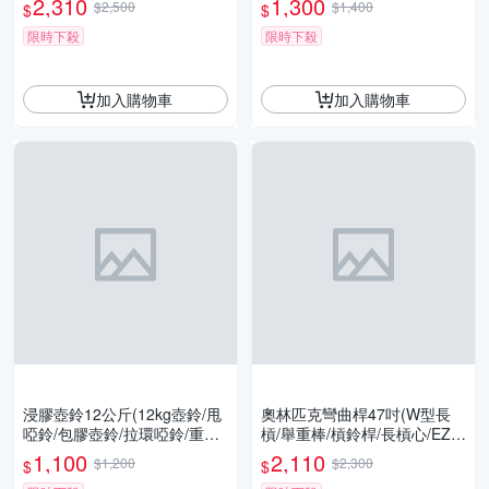
2,310
1,300
$2,500
$1,400
$
$
rt)
rt)
限時下殺
限時下殺
加入購物車
加入購物車
浸膠壺鈴12公斤(12kg壺鈴/甩
奧林匹克彎曲桿47吋(W型長
啞鈴/包膠壺鈴/拉環啞鈴/重訓/
槓/舉重棒/槓鈴桿/長槓心/EZ
核心肌群/GetSport)
槓/重量訓練/臥推/奧槓/GetSp
1,100
2,110
$1,200
$2,300
$
$
ort)