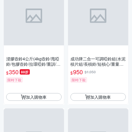
浸膠壺鈴4公斤(4kg壺鈴/甩啞
成功牌二合一可調啞鈴組(水泥
鈴/包膠壺鈴/拉環啞鈴/重訓/核
槓片組/長槓鈴/短槓心/重量訓
心肌群/GetSport)
練/組合式)
350
950
88折
$1,050
$
$
限時下殺
限時下殺
加入購物車
加入購物車