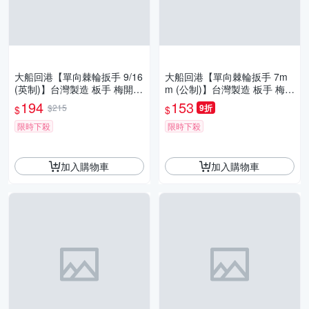
大船回港【單向棘輪扳手 9/16
大船回港【單向棘輪扳手 7m
(英制)】台灣製造 板手 梅開扳
m (公制)】台灣製造 板手 梅開
手 梅花扳手 開口扳手 維修工
扳手 梅花扳手 開口扳手 維修
194
153
$215
9折
$
$
具
工具
限時下殺
限時下殺
加入購物車
加入購物車