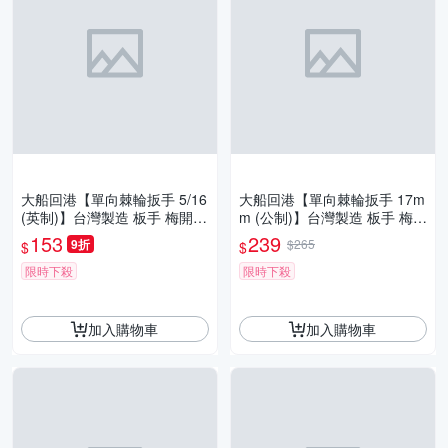
大船回港【單向棘輪扳手 5/16
大船回港【單向棘輪扳手 17m
(英制)】台灣製造 板手 梅開扳
m (公制)】台灣製造 板手 梅開
手 梅花扳手 開口扳手 維修工
扳手 梅花扳手 開口扳手 維修
153
239
9折
$265
$
$
工具
限時下殺
限時下殺
加入購物車
加入購物車