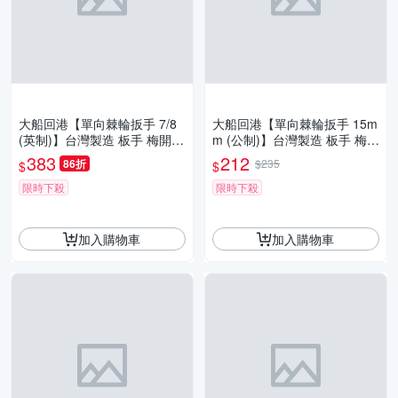
大船回港【單向棘輪扳手 7/8
大船回港【單向棘輪扳手 15m
(英制)】台灣製造 板手 梅開扳
m (公制)】台灣製造 板手 梅開
手 梅花扳手 開口扳手 維修工
扳手 梅花扳手 開口扳手 維修
383
212
86折
$235
$
$
具
工具
限時下殺
限時下殺
加入購物車
加入購物車