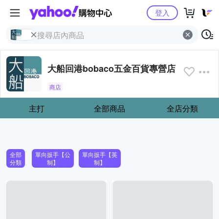
Yahoo購物中心
登入
大船回港bobaco五金百貨專營店
商店
主打
全部商品
全店分類
全部
單向扳手【公
單向扳手【英
分類
制】
制】