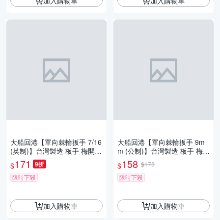
加入購物車
加入購物車
大船回港【單向棘輪扳手 7/16
大船回港【單向棘輪扳手 9m
(英制)】台灣製造 板手 梅開扳
m (公制)】台灣製造 板手 梅開
手 梅花扳手 開口扳手 維修工
扳手 梅花扳手 開口扳手 維修
171
158
9折
$175
$
$
具
工具
限時下殺
限時下殺
加入購物車
加入購物車