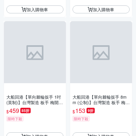
加入購物車
加入購物車
大船回港【單向棘輪扳手 1吋
大船回港【單向棘輪扳手 8m
(英制)】台灣製造 板手 梅開扳
m (公制)】台灣製造 板手 梅開
手 梅花扳手 開口扳手 維修工
扳手 梅花扳手 開口扳手 維修
459
153
85折
9折
$
$
具
工具
限時下殺
限時下殺