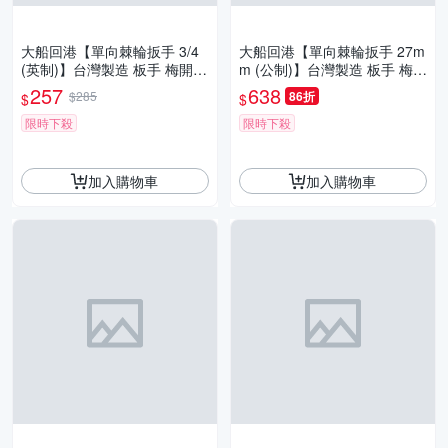
大船回港【單向棘輪扳手 3/4
大船回港【單向棘輪扳手 27m
(英制)】台灣製造 板手 梅開扳
m (公制)】台灣製造 板手 梅開
手 梅花扳手 開口扳手 維修工
扳手 梅花扳手 開口扳手 維修
257
638
$285
86折
$
$
具
工具
限時下殺
限時下殺
加入購物車
加入購物車