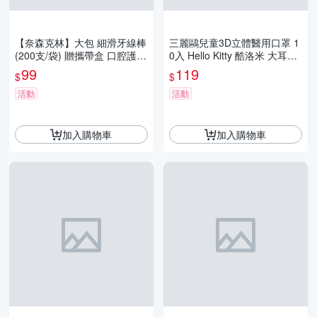
【奈森克林】大包 細滑牙線棒
三麗鷗兒童3D立體醫用口罩 1
(200支/袋) 贈攜帶盒 口腔護理
0入 Hello Kitty 酷洛米 大耳狗
牙線 潔牙 輕鬆滑入齒縫 不卡
台灣製造 水舞生醫 親膚舒適
99
119
$
$
牙
活動
活動
加入購物車
加入購物車