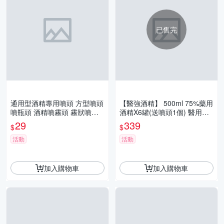
已售完
通用型酒精專用噴頭 方型噴頭
【醫強酒精】 500ml 75%藥用
噴瓶頭 酒精噴霧頭 霧狀噴槍
酒精X6罐(送噴頭1個) 醫用酒
頭 清潔噴頭
精 純乙醇酒精 酒精液 防疫酒
29
339
$
$
精
活動
活動
加入購物車
加入購物車