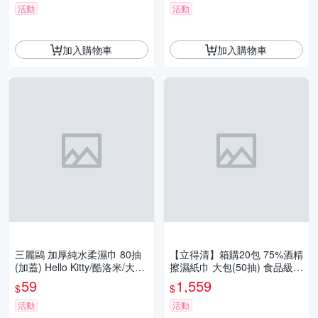
活動
活動
加入購物車
加入購物車
三麗鷗 加厚純水柔濕巾 80抽
【立得清】箱購20包 75%酒精
(加蓋) Hello Kitty/酷洛米/大耳
擦濕紙巾 大包(50抽) 食品級酒
狗 濕紙巾 濕巾 正版授權
精 酒精布 酒精濕巾 清潔抗菌
59
1,559
$
$
擦拭無水痕
活動
活動