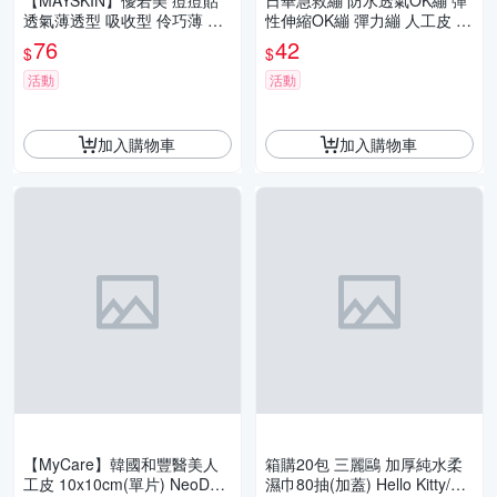
【MAYSKIN】優若美 痘痘貼
日華急救繃 防水透氣OK繃 彈
透氣薄透型 吸收型 伶巧薄 隱
性伸縮OK繃 彈力繃 人工皮 傷
形痘痘貼 膚色上妝可用
口繃帶
76
42
$
$
活動
活動
加入購物車
加入購物車
【MyCare】韓國和豐醫美人
箱購20包 三麗鷗 加厚純水柔
工皮 10x10cm(單片) NeoDer
濕巾80抽(加蓋) Hello Kitty/庫