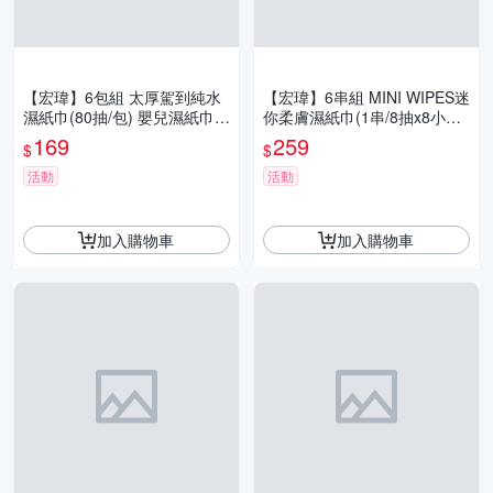
【宏瑋】6包組 太厚駕到純水
【宏瑋】6串組 MINI WIPES迷
濕紙巾(80抽/包) 嬰兒濕紙巾
你柔膚濕紙巾(1串/8抽x8小包)
擦拭巾 濕巾 柔軟舒適
嬰兒濕紙巾 擦拭巾 濕巾 隨身
169
259
$
$
包
活動
活動
加入購物車
加入購物車