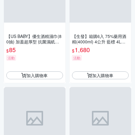
【US BABY】優生酒精濕巾(8
【生發】箱購6入 75%藥用酒
0抽) 加蓋超厚型 抗菌濕紙巾
精(4000ml) 4公升 藍標 4L醫
濕巾 防疫 消毒 清潔 溫和不刺
用酒精 純乙醇酒精 消毒酒精
85
1,680
$
$
激
清潔用酒精
活動
活動
加入購物車
加入購物車