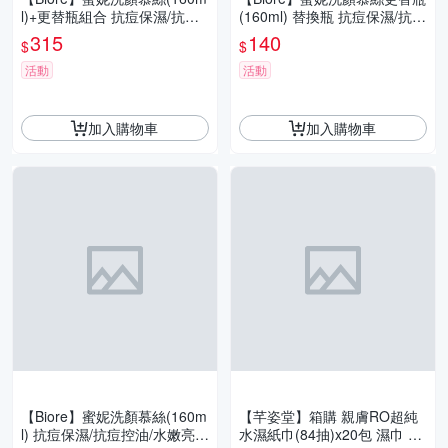
l)+更替瓶組合 抗痘保濕/抗痘
(160ml) 替換瓶 抗痘保濕/抗痘
控油/水嫩亮澤 泡泡洗面乳
控油/水嫩亮澤 泡泡洗面乳
315
140
$
$
活動
活動
加入購物車
加入購物車
【Biore】蜜妮洗顏慕絲(160m
【芊姿堂】箱購 親膚RO超純
l) 抗痘保濕/抗痘控油/水嫩亮
水濕紙巾(84抽)x20包 濕巾 無