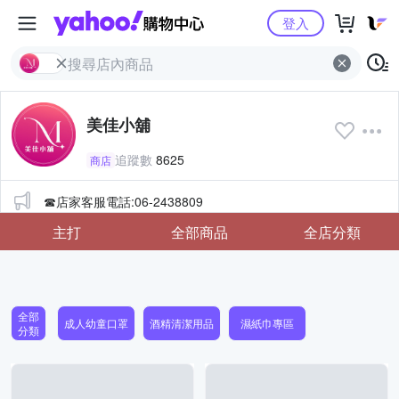
Yahoo購物中心
登入
美佳小舖
追蹤數
8625
商店
公告
☎店家客服電話:06-2438809
主打
全部商品
全店分類
全部
成人幼童口罩
酒精清潔用品
濕紙巾專區
分類