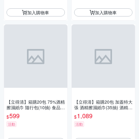
加入購物車
加入購物車
【立得清】箱購20包 75%酒精
【立得清】箱購20包 加蓋特大
擦濕紙巾 隨行包(10抽) 食品級
張 酒精擦濕紙巾(35抽) 酒精布
酒精 酒精布 酒精濕巾 清潔抗
酒精濕巾 清潔抗菌 擦拭無水
599
1,089
$
$
菌 擦拭無痕
痕
活動
活動