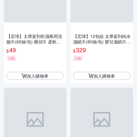
【宏瑋】太厚駕到乾濕兩用洗
【宏瑋】12包組 太厚駕到純水
臉巾(60抽/包) 擦拭巾 柔軟舒
濕紙巾(80抽/包) 嬰兒濕紙巾
適 擦臉巾 擦水巾 棉巾 菱格紋
擦拭巾 濕巾 柔軟舒適
49
329
$
$
活動
活動
加入購物車
加入購物車