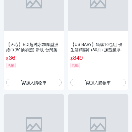
【天心】EDI超純水加厚型濕
【US BABY】箱購10包組 優
紙巾(80抽加蓋) 新版 台灣製
生酒精濕巾(80抽) 加蓋超厚型
不連抽 無酒精螢光劑 溫和親
抗菌濕紙巾 濕巾 防疫 清潔 溫
36
849
$
$
膚 清潔濕巾
和不刺激
活動
活動
加入購物車
加入購物車