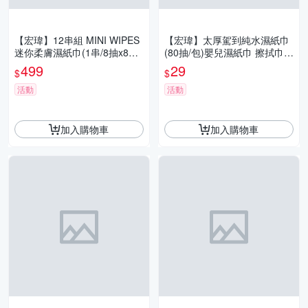
【宏瑋】12串組 MINI WIPES
【宏瑋】太厚駕到純水濕紙巾
迷你柔膚濕紙巾(1串/8抽x8小
(80抽/包)嬰兒濕紙巾 擦拭巾
包) 嬰兒濕紙巾 擦拭巾 濕巾
濕巾 柔軟舒適
499
29
$
$
隨身包
活動
活動
加入購物車
加入購物車