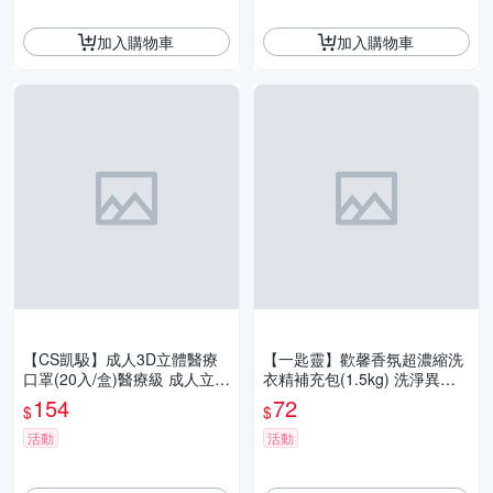
加入購物車
加入購物車
【CS凱馺】成人3D立體醫療
【一匙靈】歡馨香氛超濃縮洗
口罩(20入/盒)醫療級 成人立體
衣精補充包(1.5kg) 洗淨異味
口罩 不脫妝雙鋼印 獨立包裝
幽谷鈴蘭香 / 蝶舞紫羅蘭香
154
72
$
$
台灣製 3D口罩
活動
活動