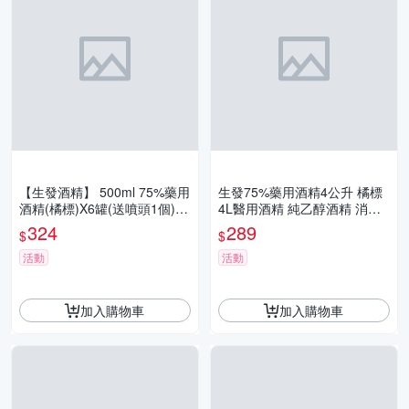
【生發酒精】 500ml 75%藥用
生發75%藥用酒精4公升 橘標
酒精(橘標)X6罐(送噴頭1個)醫
4L醫用酒精 純乙醇酒精 消毒
用酒精 純乙醇酒精 酒精液 清
酒精 防疫酒精 清潔用酒精 乾
324
289
$
$
潔用酒精
洗手
活動
活動
加入購物車
加入購物車