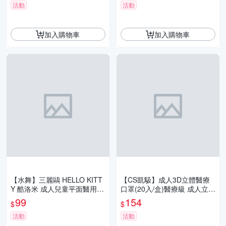
活動
活動
加入購物車
加入購物車
【水舞】三麗鷗 HELLO KITT
【CS凱馺】成人3D立體醫療
Y 酷洛米 成人兒童平面醫用口
口罩(20入/盒)醫療級 成人立體
罩 30入/盒 親子口罩 午茶時光
口罩 不脫妝雙鋼印 獨立包裝
99
154
$
$
款
台灣製 3D口罩
活動
活動