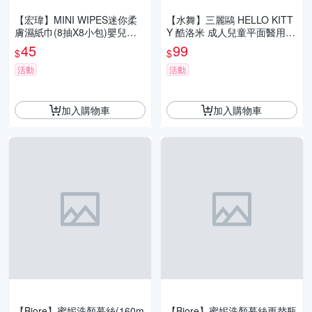
【宏瑋】MINI WIPES迷你柔
【水舞】三麗鷗 HELLO KITT
膚濕紙巾(8抽X8小包)嬰兒濕
Y 酷洛米 成人兒童平面醫用口
紙巾 擦拭巾 濕巾 隨身包
罩 30入/盒 親子口罩 午茶時光
45
99
$
$
款
活動
活動
加入購物車
加入購物車
【Biore】蜜妮洗顏慕絲(160m
【Biore】蜜妮洗顏慕絲更替瓶