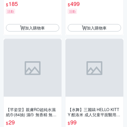
澤/透白細緻/淨爽水嫩 泡泡洗
香精 無添加 台灣製 不連抽 附
185
499
$
$
面乳 壓瓶
蓋
活動
活動
加入購物車
加入購物車
【芊姿堂】親膚RO超純水濕
【水舞】三麗鷗 HELLO KITT
紙巾(84抽) 濕巾 無香精 無添
Y 酷洛米 成人兒童平面醫用口
加 台灣製 不連抽 附蓋 手口臉
罩 30入/盒 親子口罩 午茶時光
29
99
$
$
適用
款