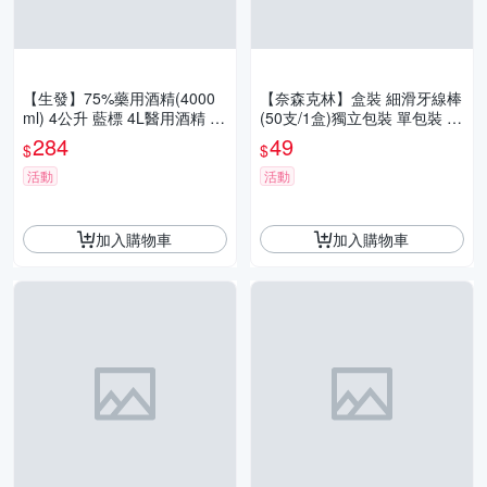
【生發】75%藥用酒精(4000
【奈森克林】盒裝 細滑牙線棒
ml) 4公升 藍標 4L醫用酒精 純
(50支/1盒)獨立包裝 單包裝 口
乙醇酒精 消毒酒精 防疫酒精
腔護理牙線棒 潔牙 輕鬆滑入
284
49
$
$
清潔用酒精
齒縫
活動
活動
加入購物車
加入購物車