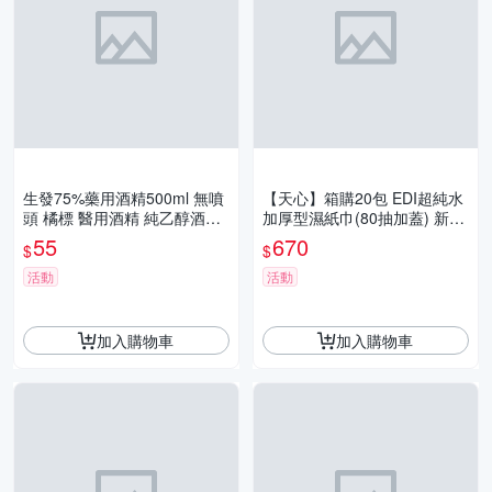
生發75%藥用酒精500ml 無噴
【天心】箱購20包 EDI超純水
頭 橘標 醫用酒精 純乙醇酒精
加厚型濕紙巾(80抽加蓋) 新版
消毒酒精 防疫酒精 清潔用酒
台灣製 不連抽 無酒精螢光劑
55
670
$
$
精 乾洗手
清潔濕巾
活動
活動
加入購物車
加入購物車