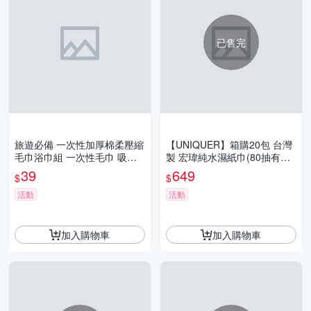
已售完
旅遊必備 一次性加厚棉柔壓縮
【UNIQUER】箱購20包 台灣
毛巾浴巾組 一次性毛巾 吸水
製 宏瑋純水濕紙巾(80抽有蓋)
佳 珍珠棉 獨立包裝 衛生 飯店
太后駕到 純水濕巾 嬰兒濕紙
39
649
$
$
用
巾 寶寶適用
活動
活動
加入購物車
加入購物車