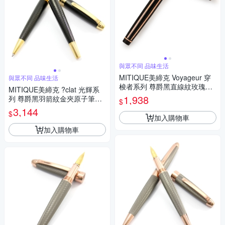
與眾不同 品味生活
MITIQUE美締克 Voyageur 穿
與眾不同 品味生活
梭者系列 尊爵黑直線紋玫瑰金
MITIQUE美締克 ?clat 光輝系
夾鋼筆 F尖
1,938
列 尊爵黑羽箭紋金夾原子筆&
$
鋼筆禮盒組
3,144
$
加入購物車
加入購物車