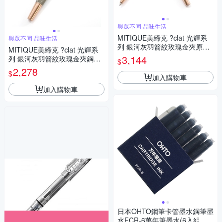
與眾不同 品味生活
MITIQUE美締克 ?clat 光輝系
與眾不同 品味生活
列 銀河灰羽箭紋玫瑰金夾原子
MITIQUE美締克 ?clat 光輝系
筆&鋼筆禮盒組
3,144
列 銀河灰羽箭紋玫瑰金夾鋼筆
$
M尖(限量珍藏版)
2,278
$
加入購物車
加入購物車
日本OHTO鋼筆卡管墨水鋼筆墨
水FCR-6萬年筆墨水(6入組,藍