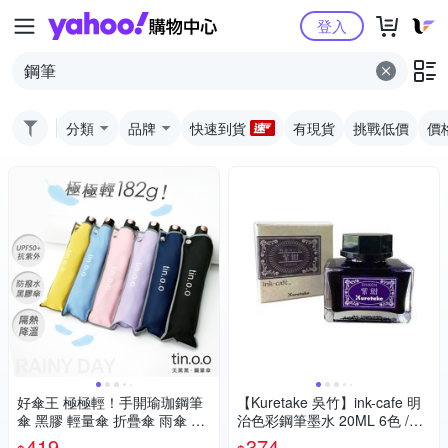
Yahoo購物中心
登入
分類
品牌
快速到貨
有現貨
挑戰低價
價
好傘王 極極輕！手開瑜珈鋼筆
【Kuretake 吳竹】ink-cafe 明
傘 黑膠 輕量傘 折疊傘 雨傘 晴
治色彩鋼筆墨水 20ML 6色 /瓶
雨兩用 夜光條
ECF160(日本品牌)
419
374