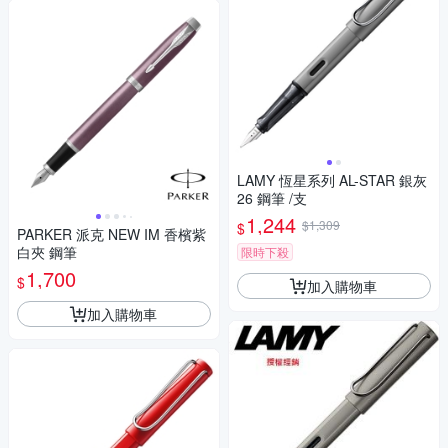
LAMY 恆星系列 AL-STAR 銀灰
26 鋼筆 /支
1,244
$1,309
$
PARKER 派克 NEW IM 香檳紫
白夾 鋼筆
限時下殺
1,700
$
加入購物車
加入購物車