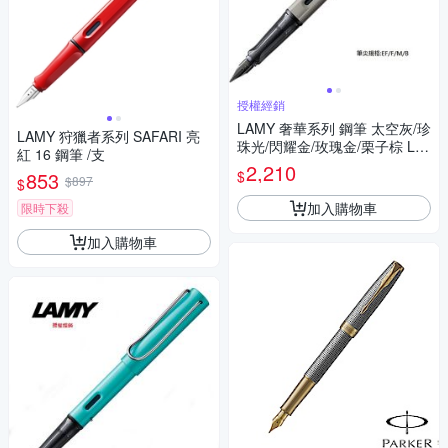
授權經銷
LAMY 奢華系列 鋼筆 太空灰/珍
LAMY 狩獵者系列 SAFARI 亮
珠光/閃耀金/玫瑰金/栗子棕 LX
紅 16 鋼筆 /支
57/58/75/76/90
2,210
$
853
$897
$
加入購物車
限時下殺
加入購物車