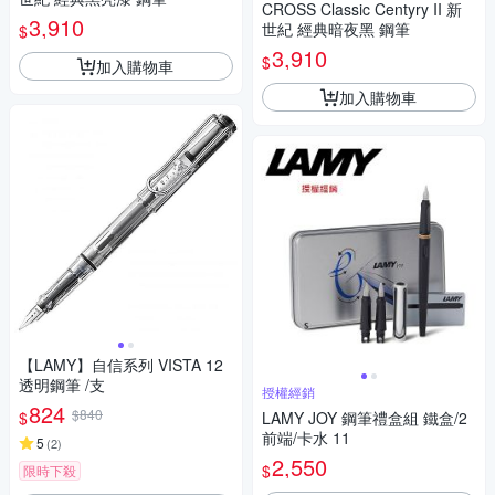
CROSS Classic Centyry II 新
3,910
世紀 經典暗夜黑 鋼筆
$
3,910
$
加入購物車
加入購物車
【LAMY】自信系列 VISTA 12
透明鋼筆 /支
授權經銷
824
$840
$
LAMY JOY 鋼筆禮盒組 鐵盒/2
前端/卡水 11
5
(
2
)
2,550
$
限時下殺