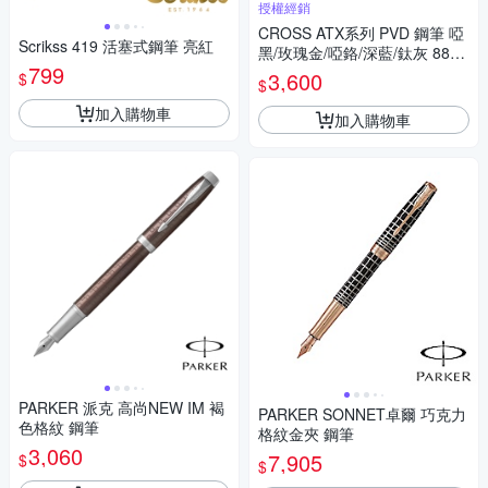
授權經銷
CROSS ATX系列 PVD 鋼筆 啞
Scrikss 419 活塞式鋼筆 亮紅
黑/玫瑰金/啞鉻/深藍/鈦灰 886-
799
41/886-42/886-43/886-45/886
3,600
$
$
-46
加入購物車
加入購物車
PARKER 派克 高尚NEW IM 褐
PARKER SONNET卓爾 巧克力
色格紋 鋼筆
格紋金夾 鋼筆
3,060
7,905
$
$