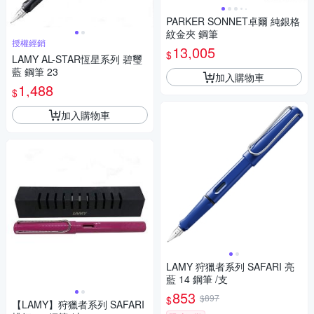
PARKER SONNET卓爾 純銀格
紋金夾 鋼筆
授權經銷
13,005
$
LAMY AL-STAR恆星系列 碧璽
藍 鋼筆 23
加入購物車
1,488
$
加入購物車
LAMY 狩獵者系列 SAFARI 亮
藍 14 鋼筆 /支
853
$897
$
【LAMY】狩獵者系列 SAFARI