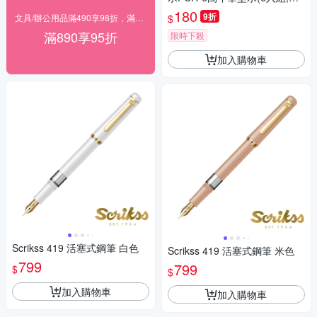
黑色)適Dude FF-15DD、Poch
180
9折
$
文具/辦公用品滿490享98折，滿890享95折
e FF-15P、Majestic FF-20MJ
滿890享95折
限時下殺
加入購物車
Scrikss 419 活塞式鋼筆 白色
Scrikss 419 活塞式鋼筆 米色
799
799
$
$
加入購物車
加入購物車