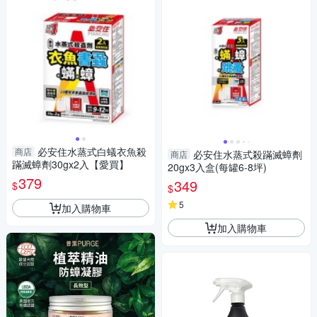
必安住水蒸式白蟻衣魚殺
商店
必安住水蒸式殺蹣滅蟑劑
商店
蹣滅蟑劑30gx2入【愛買】
20gx3入盒(每罐6-8坪)
379
349
$
$
5
加入購物車
加入購物車