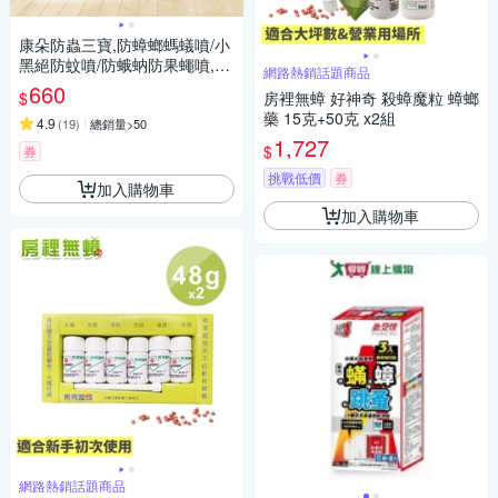
康朵防蟲三寶,防蟑螂螞蟻噴/小
黑絕防蚊噴/防蛾蚋防果蠅噴,三
網路熱銷話題商品
款任選！買2送1超值組
660
$
房裡無蟑 好神奇 殺蟑魔粒 蟑螂
藥 15克+50克 x2組
4.9
(
19
)
總銷量>50
1,727
$
券
挑戰低價
券
加入購物車
加入購物車
網路熱銷話題商品