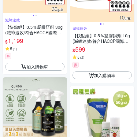
滅蟑速效
【快點絕】0.5％凝膠餌劑 30g
滅蟑速效
(滅蟑速效/符合HACCP國際認
【快點絕】0.5％凝膠餌劑 10g
證)
1,199
(滅蟑速效/符合HACCP國際認
$
證)
599
5
(
1
)
$
券
5
(
2
)
券
加入購物車
加入購物車