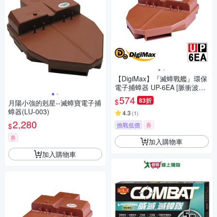
【DigiMax】『滅蟑戰艦』環保
電子捕蟑器 UP-6EA [脈衝波電
擊滅蟑] [居家必備]
574
83折
$
月陽小強的剋星--滅蟑寶電子捕
蟑器(LU-003)
4.3
(
1
)
2,280
挑戰低價
券
$
券
加入購物車
加入購物車