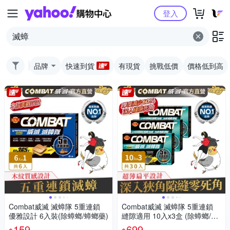
Yahoo購物中心
登入
品牌
快速到貨
有現貨
挑戰低價
價格低到高
Combat威滅 滅蟑隊 5重連鎖
Combat威滅 滅蟑隊 5重連鎖
優雅設計 6入裝(除蟑螂/蟑螂藥)
縫隙適用 10入x3盒 (除蟑螂/蟑
螂藥)
159
699