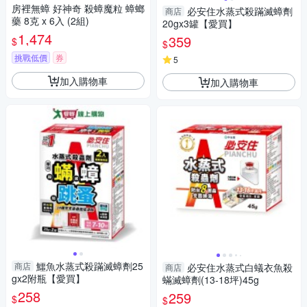
房裡無蟑 好神奇 殺蟑魔粒 蟑螂
必安住水蒸式殺蹣滅蟑劑
商店
藥 8克 x 6入 (2組)
20gx3罐【愛買】
1,474
359
$
$
挑戰低價
券
5
加入購物車
加入購物車
鱷魚水蒸式殺蹣滅蟑劑25
商店
必安住水蒸式白蟻衣魚殺
商店
gx2附瓶【愛買】
蟎滅蟑劑(13-18坪)45g
258
259
$
$