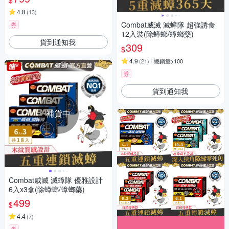
4.8
(
13
)
Combat威滅 滅蟑隊 超強誘食
券
12入裝(除蟑螂/蟑螂藥)
貨到通知我
309
$
4.9
(
21
)
總銷量>100
券
貨到通知我
補貨中
Combat威滅 滅蟑隊 優雅設計
6入x3盒(除蟑螂/蟑螂藥)
499
$
4.4
(
7
)
券