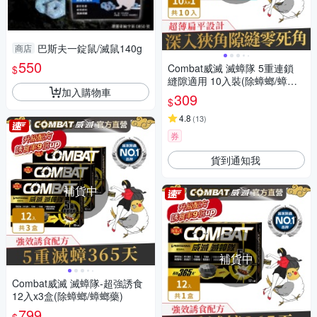
巴斯夫一錠鼠/滅鼠140g
商店
550
Combat威滅 滅蟑隊 5重連鎖
$
縫隙適用 10入裝(除蟑螂/蟑螂
加入購物車
藥)
309
$
4.8
(
13
)
券
貨到通知我
補貨中
補貨中
Combat威滅 滅蟑隊-超強誘食
12入x3盒(除蟑螂/蟑螂藥)
799
$