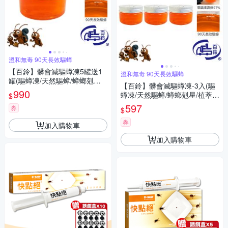
溫和無毒 90天長效驅蟑
【百鈴】髒會滅驅蟑凍5罐送1
溫和無毒 90天長效驅蟑
罐(驅蟑凍/天然驅蟑/蟑螂剋星/
【百鈴】髒會滅驅蟑凍-3入(驅
植萃驅蟑/居家驅蟑/驅蟑神器)
990
蟑凍/天然驅蟑/蟑螂剋星/植萃驅
$
蟑/居家驅蟑/驅蟑神器)
597
券
$
券
加入購物車
加入購物車