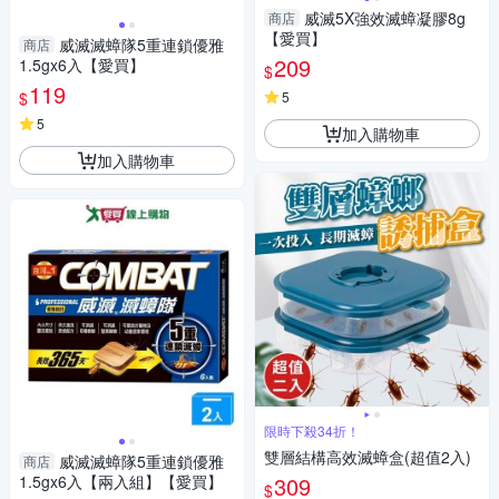
威滅5X強效滅蟑凝膠8g
商店
【愛買】
威滅滅蟑隊5重連鎖優雅
商店
209
1.5gx6入【愛買】
$
119
$
5
5
加入購物車
加入購物車
限時下殺34折！
雙層結構高效滅蟑盒(超值2入)
威滅滅蟑隊5重連鎖優雅
商店
1.5gx6入【兩入組】【愛買】
309
$