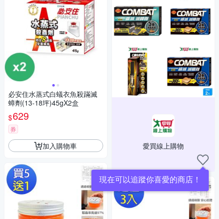
必安住水蒸式白蟻衣魚殺蹣滅
蟑劑(13-18坪)45gX2盒
629
$
券
加入購物車
愛買線上購物
現在可以追蹤你喜愛的商店！