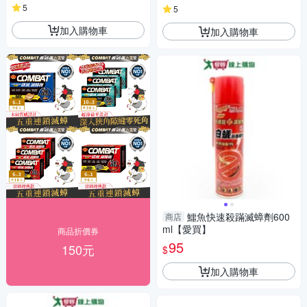
5
5
加入購物車
加入購物車
鱷魚快速殺蹣滅蟑劑600
商店
ml【愛買】
商品折價券
95
150元
$
加入購物車