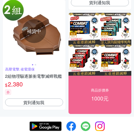
貨到通知我
補貨中
高壓電擊,省電環保
2組物理驅逐脈衝電擊滅蟑戰艦
2,380
$
商品折價券
券
1000元
貨到通知我