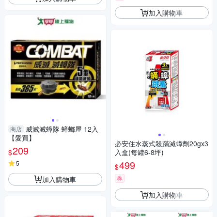
加入購物車
威滅滅蟑隊 蟑螂屋 12入
商店
【愛買】
必安住水蒸式殺蹣滅蟑劑20gx3
209
$
入盒(每罐6-8坪)
499
5
$
券
加入購物車
加入購物車