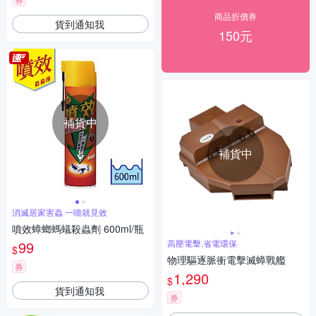
商品折價券
貨到通知我
150元
補貨中
補貨中
消滅居家害蟲 一噴就見效
噴效蟑螂螞蟻殺蟲劑 600ml/瓶
99
高壓電擊,省電環保
$
物理驅逐脈衝電擊滅蟑戰艦
券
1,290
$
貨到通知我
券