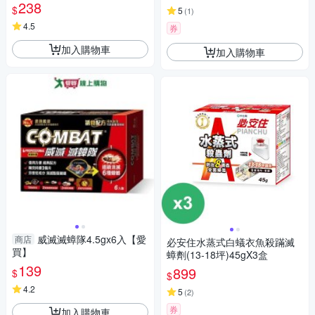
238
$
5
(
1
)
4.5
券
加入購物車
加入購物車
威滅滅蟑隊4.5gx6入【愛
商店
必安住水蒸式白蟻衣魚殺蹣滅
買】
蟑劑(13-18坪)45gX3盒
139
899
$
$
4.2
5
(
2
)
券
加入購物車