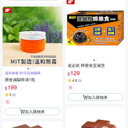
速必效 蟑樂食蜚滅堡
129
溫和無毒 90天長效驅蟑
$
髒會滅驅蟑凍1瓶
4.8
(
3
)
199
券
$
5
(
2
)
加入購物車
券
加入購物車