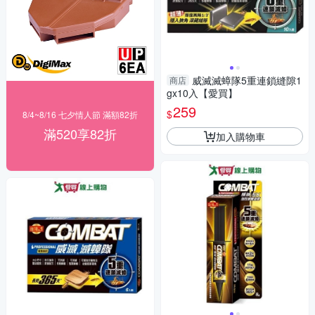
威滅滅蟑隊5重連鎖縫隙1
商店
gx10入【愛買】
259
$
8/4~8/16 七夕情人節 滿額82折
滿520享82折
加入購物車