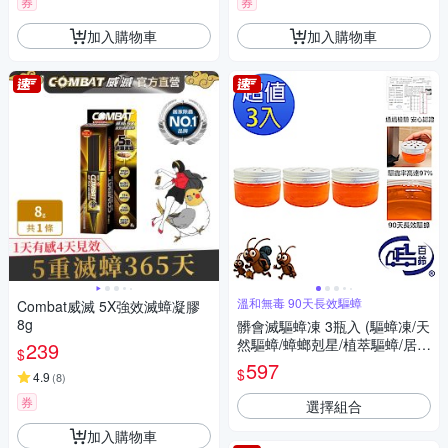
券
券
加入購物車
加入購物車
溫和無毒 90天長效驅蟑
Combat威滅 5X強效滅蟑凝膠
8g
髒會滅驅蟑凍 3瓶入 (驅蟑凍/天
然驅蟑/蟑螂剋星/植萃驅蟑/居家
239
$
驅蟑/驅蟑神器)
597
$
4.9
(
8
)
券
選擇組合
加入購物車