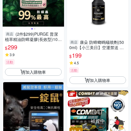
(2件$299)PURGE 普潔
商店
植萃精油防蟑凝膠(長效型)100
康朵 防蟑螂螞蟻噴劑(50
商店
g DS006508 廚房 客廳 蟑螂 小
299
0ml)【小三美日】空運禁送 D9
$
強 防蟲
21375
199
3.9
$
活動
4.5
活動
加入購物車
加入購物車
補貨中