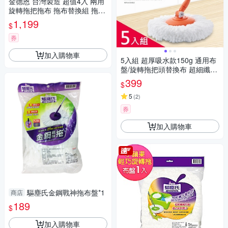
金德恩 台灣製造 超值4入 兩用
旋轉拖把拖布 拖布替換組 拖把
布 拖把拖布 乾溼兩用拖把布 拖
1,199
$
布補充包 隨機色
券
加入購物車
5入組 超厚吸水款150g 通用布
盤/旋轉拖把頭替換布 超細纖維
布
399
$
5
(
2
)
券
加入購物車
驅塵氏金鋼戰神拖布盤*1
商店
189
$
加入購物車