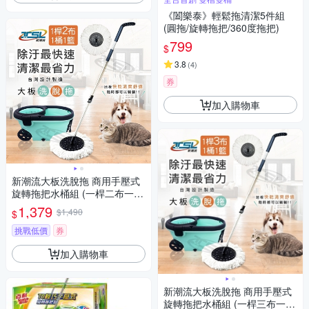
《闔樂泰》輕鬆拖清潔5件組
(圓拖/旋轉拖把/360度拖把)
799
$
3.8
(
4
)
券
加入購物車
新潮流大板洗脫拖 商用手壓式
旋轉拖把水桶組 (一桿二布一桶
一籃)
1,379
$1,490
$
挑戰低價
券
加入購物車
新潮流大板洗脫拖 商用手壓式
旋轉拖把水桶組 (一桿三布一桶