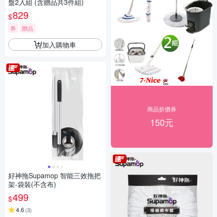
盤2入組 (含贈品共3件組)
829
$
券
贈品
加入購物車
商品折價券
150元
好神拖Supamop 智能三效拖把
架-袋裝(不含布)
499
$
4.6
(
3
)