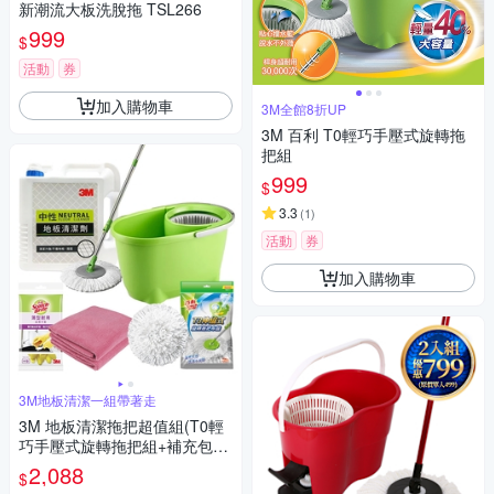
新潮流大板洗脫拖 TSL266
999
$
活動
券
加入購物車
3M全館8折UP
3M 百利 T0輕巧手壓式旋轉拖
把組
999
$
3.3
(
1
)
活動
券
加入購物車
3M地板清潔一組帶著走
3M 地板清潔拖把超值組(T0輕
巧手壓式旋轉拖把組+補充包布
盤+中性地板清潔劑/1加侖)《送
2,088
$
3M 百利手套+2入去污擦拭布》