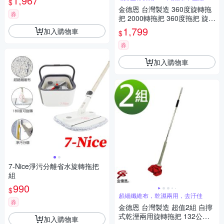
1,967
$
金德恩 台灣製造 360度旋轉拖
券
把 2000轉拖把 360度拖把 旋轉
拖把 拖把組 拖把 清潔拖把 日
1,799
加入購物車
$
用拖把
券
加入購物車
7-Nice淨污分離省水旋轉拖把
組
990
$
超細纖維布，乾濕兩用，去汙佳
券
金德恩 台灣製造 超值2組 自擰
式乾溼兩用旋轉拖把 132公分
加入購物車