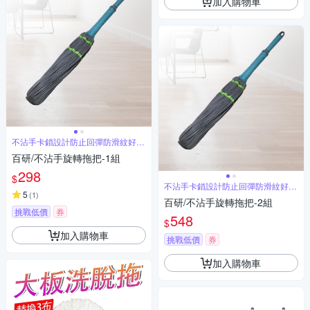
加入購物車
不沾手卡鎖設計防止回彈防滑紋好握
擰
百研/不沾手旋轉拖把-1組
298
$
不沾手卡鎖設計防止回彈防滑紋好握
5
擰
(
1
)
百研/不沾手旋轉拖把-2組
挑戰低價
券
548
$
加入購物車
挑戰低價
券
加入購物車