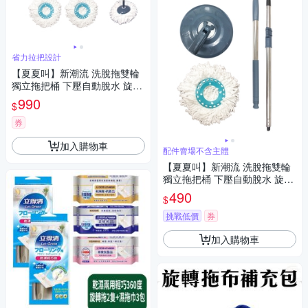
省力拉把設計
【夏夏叫】新潮流 洗脫拖雙輪
獨立拖把桶 下壓自動脫水 旋轉
拖把(1桶1桿3布超值組)
990
$
券
加入購物車
配件賣場不含主體
【夏夏叫】新潮流 洗脫拖雙輪
獨立拖把桶 下壓自動脫水 旋轉
拖把-配件賣場(1桿+1圓盤+1布
490
$
頭)
挑戰低價
券
加入購物車