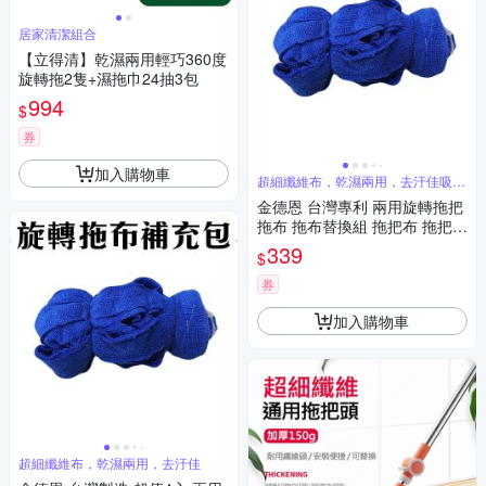
居家清潔組合
【立得清】乾濕兩用輕巧360度
旋轉拖2隻+濕拖巾24抽3包
994
$
券
加入購物車
超細纖維布，乾濕兩用，去汙佳吸水
強
金德恩 台灣專利 兩用旋轉拖把
拖布 拖布替換組 拖把布 拖把拖
布 乾溼兩用拖把布 拖布補充包
339
$
券
加入購物車
超細纖維布，乾濕兩用，去汙佳