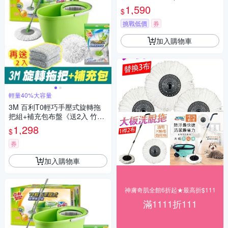
一籃)
1,590
$
挑戰低價
券
加入購物車
輕量40%大容量
3M 百利T0輕巧手壓式旋轉拖
把組+補充包布盤《送2入 竹炭
擦拭布》
1,298
$
券
加入購物車
神膚奇肌全館6折起★最高折$111
滿1111折111