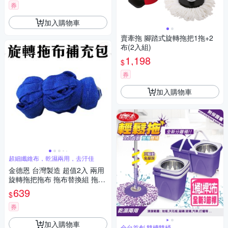
券
加入購物車
賣牽拖 腳踏式旋轉拖把1拖+2
布(2入組)
1,198
$
券
加入購物車
超細纖維布，乾濕兩用，去汙佳
金德恩 台灣製造 超值2入 兩用
旋轉拖把拖布 拖布替換組 拖把
布 拖把拖布 乾溼兩用拖把布 拖
639
$
布補充包 顏色隨機
券
加入購物車
全台首創 雙槽雙桶