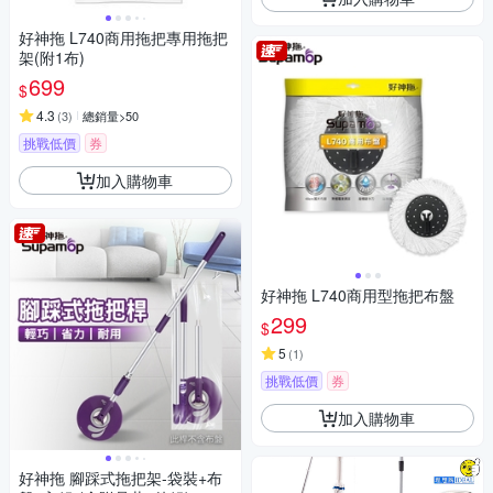
好神拖 L740商用拖把專用拖把
架(附1布)
699
$
4.3
(
3
)
總銷量>50
挑戰低價
券
加入購物車
好神拖 L740商用型拖把布盤
299
$
5
(
1
)
挑戰低價
券
加入購物車
好神拖 腳踩式拖把架-袋裝+布