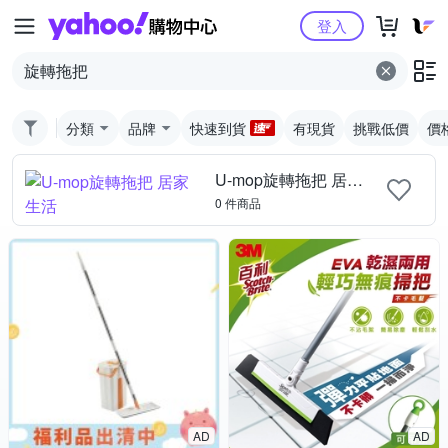
Yahoo購物中心
登入
分類
品牌
快速到貨
有現貨
挑戰低價
價
U-mop旋轉拖把 居家生活
0 件商品
AD
AD