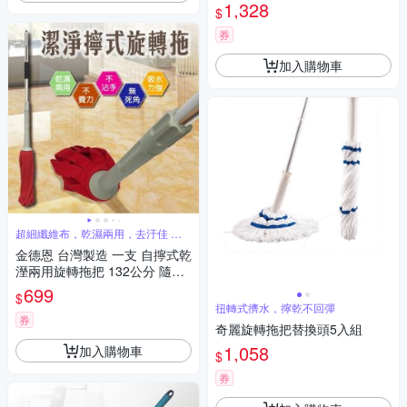
隨機色 乾溼拖把 兩用拖把 旋轉
1,328
$
拖把 旋轉拖把
券
加入購物車
超細纖維布，乾濕兩用，去汙佳 吸
水強
金德恩 台灣製造 一支 自擰式乾
溼兩用旋轉拖把 132公分 隨機
色 乾溼拖把 兩用拖把 旋轉 拖
699
$
把 旋轉拖把
扭轉式擠水，擰乾不回彈
券
奇麗旋轉拖把替換頭5入組
1,058
加入購物車
$
券