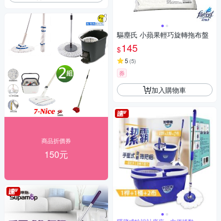
驅塵氏 小蘋果輕巧旋轉拖布盤
145
$
5
(
5
)
券
加入購物車
商品折價券
150元