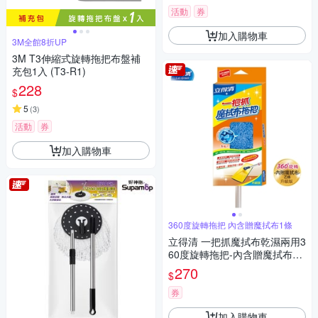
活動
券
加入購物車
3M全館8折UP
3M T3伸縮式旋轉拖把布盤補
充包1入 (T3-R1)
228
$
5
(
3
)
活動
券
加入購物車
360度旋轉拖把 內含贈魔拭布1條
立得清 一把抓魔拭布乾濕兩用3
60度旋轉拖把-內含贈魔拭布1
條(1組)
270
$
券
加入購物車