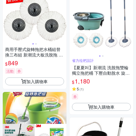
商用手壓式旋轉拖把水桶組替
換三布組 新潮流大板洗脫拖 TS
L266
省力拉把設計
849
$
【夏夏叫】新潮流 洗脫拖雙輪
活動
券
獨立拖把桶 下壓自動脫水 旋轉
拖把(1桶2桿4布超值組)
1,180
加入購物車
$
5
(
1
)
券
加入購物車