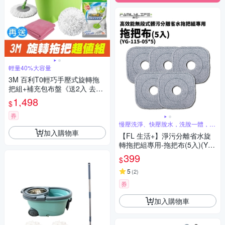
輕量40%大容量
3M 百利T0輕巧手壓式旋轉拖
把組+補充包布盤《送2入 去污
擦拭布》
1,498
$
券
慢壓洗淨、快壓脫水，洗脫一體，一
桿搞定
加入購物車
【FL 生活+】淨污分離省水旋
轉拖把組專用-拖把布(5入)(YG-
115-05)
399
$
5
(
2
)
券
加入購物車