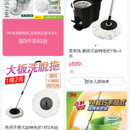
3M 爸氣購物節 居家用品最高享83折！
滿3件享83折
賣牽拖 腳踏式旋轉拖把1拖+2
布
699
$
券
加入購物車
商用手壓式旋轉拖把1桿2布組