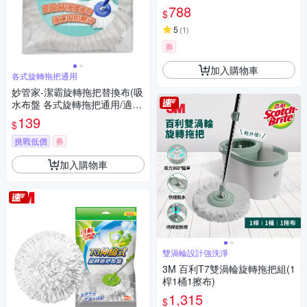
788
$
5
(
1
)
券
加入購物車
各式旋轉拖把通用
妙管家-潔霸旋轉拖把替換布(吸
水布盤 各式旋轉拖把通用/適用
好神拖)
139
$
挑戰低價
券
加入購物車
雙渦輪設計強洗淨
3M 百利T7雙渦輪旋轉拖把組(1
桿1桶1擦布)
1,315
$