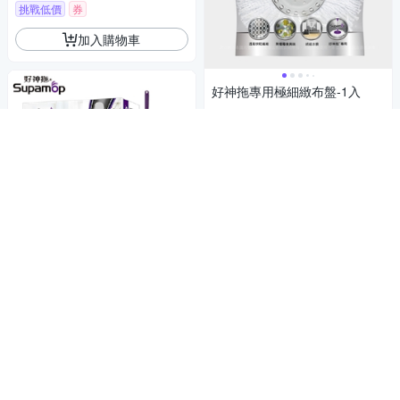
挑戰低價
券
加入購物車
好神拖專用極細緻布盤-1入
169
$
4.8
(
12
)
總銷量>50
挑戰低價
券
加入購物車
經典款 銷售冠軍
好神拖 輕巧手壓旋轉拖把組 1
拖1桶2布
888
$
5
(
5
)
挑戰低價
券