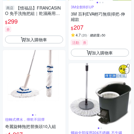
3M全館8折UP
【惜福品】FRANCASIN
商店
O 免手洗拖把組｜乾濕兩用．
3M 百利EVA輕巧無痕掃把-伸
輕鬆收納．強力吸水【杏一】
縮款
299
$
207
$
券
4.7
(
20
)
總銷量>50
加入購物車
活動
券
加入購物車
扭轉式擠水，擰乾不回彈
奇麗旋轉拖把替換頭10入組
螺絲全部採用304不銹鋼, 不生鏽