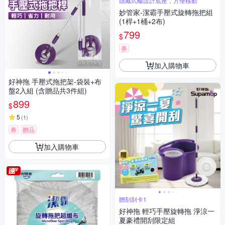
隱藏式輪設計底座，方便移動
妙管家-潔霸手壓式旋轉拖把組
(1桿+1桶+2布)
799
$
券
加入購物車
好神拖 手壓式拖把架-袋裝+布
盤2入組 (含贈品共3件組)
899
$
5
(
1
)
券
贈品
加入購物車
贈刮刮卡1
好神拖 輕巧手壓旋轉拖 淨涼一
夏豪禮開刮限定組