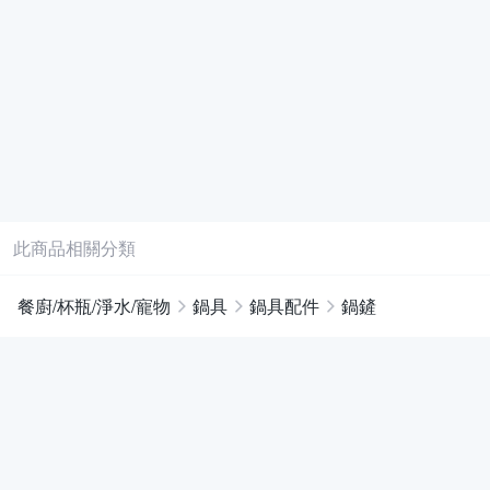
此商品相關分類
餐廚/杯瓶/淨水/寵物
鍋具
鍋具配件
鍋鏟