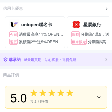
信用卡優惠
uniopen聯名卡
星展銀行
消費最高享11% OPENPOINT
分期滿1萬5．送15
今日
限時
累積滿2千送5%OPENPOINT
分期滿6萬．送
週五
機車限定
購承諾
15天鑑賞期・貼心客服・退貨免運
商品評價
5.0
共
2
則評價