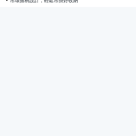
吊環握柄設計，輕鬆吊掛好收納