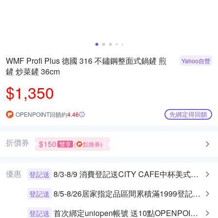
WMF Profi Plus 德國 316 不鏽鋼整面式鍋鏟 煎
Yahoo自營
鏟 炒菜鏟 36cm
$1,350
先綁定得回饋
OPENPOINT回饋約
4.46
折價券
$150
雙享
(
點換券)
優惠
8/3-8/9 消費登記送CITY CAFE中杯美式乙杯
登記送
8/5-8/26居家指定品區間累積滿1999登記送10%OP點數 (回饋上限300)
登記送
首次綁定uniopen帳號 送10點OPENPOINT+統一布丁一個
登記送