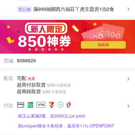
滿999抽關西六福莊丫虎主題房1泊2食
登記抽
賣編
8088629
配送
宅配
免運
超商付款取貨
$288 出貨免運
超商純取貨
$288 出貨免運
付款
刷玉山累滿3萬．送2000玉山e point
刷uniopen聯名卡免領券．最高享11% OPENPOINT