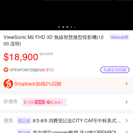
ViewSonic M2 FHD 3D 無線智慧微型投影機(12
Yahoo自營
00 流明)
$18,900
$24,900
先綁定得回饋
OPENPOINT回饋約
62.37
Shopback加碼2%回饋
折價券
$150
雙享
(
點換券)
優惠
8/3-8/9 消費登記送CITY CAFE中杯美式乙杯
登記送
首次綁定uniopen帳號 送10點OPENPOINT+統一布丁一個
登記送