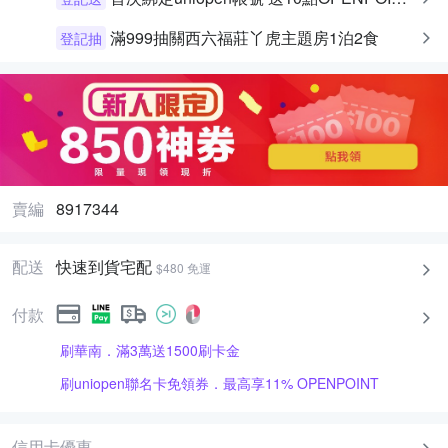
滿999抽關西六福莊丫虎主題房1泊2食
登記抽
賣編
8917344
配送
快速到貨宅配
$480 免運
付款
刷華南．滿3萬送1500刷卡金
刷uniopen聯名卡免領券．最高享11% OPENPOINT
信用卡優惠