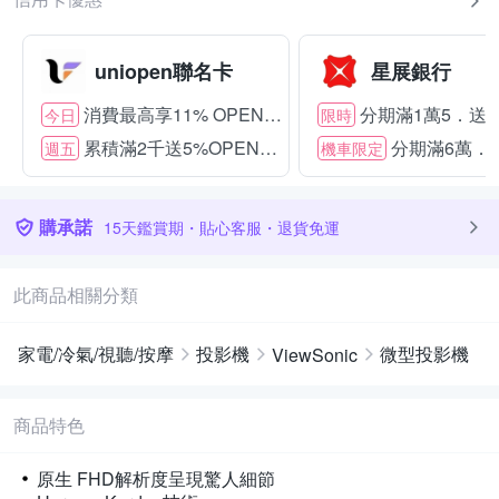
uniopen聯名卡
星展銀行
消費最高享11% OPENPOINT
分期滿1萬5．送15
今日
限時
累積滿2千送5%OPENPOINT
分期滿6萬．送
週五
機車限定
購承諾
15天鑑賞期・貼心客服・退貨免運
此商品相關分類
家電/冷氣/視聽/按摩
投影機
微型投影機
ViewSonic
商品特色
原生 FHD解析度呈現驚人細節