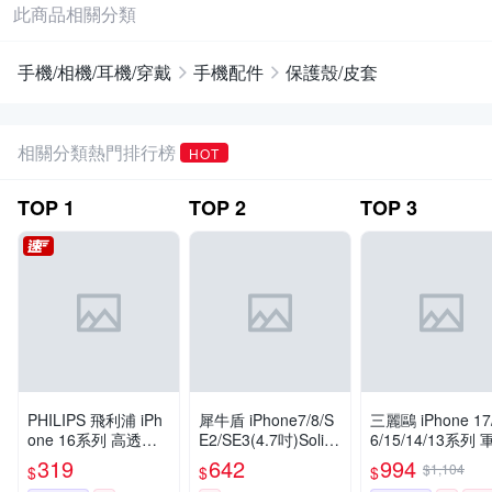
此商品相關分類
手機/相機/耳機/穿戴
手機配件
保護殼/皮套
相關分類熱門排行榜
HOT
TOP
1
TOP
2
TOP
3
PHILIPS 飛利浦 iPh
犀牛盾 iPhone7/8/S
三麗鷗 iPhone 17
one 16系列 高透磁
E2/SE3(4.7吋)Solid
6/15/14/13系列 
吸旋轉支架防摔保護
Suit 防摔背蓋手機殼
360旋轉磁吸立架
319
642
994
$1,104
$
$
$
殼 DLK6120/DLK61
機殼-花季凱蒂