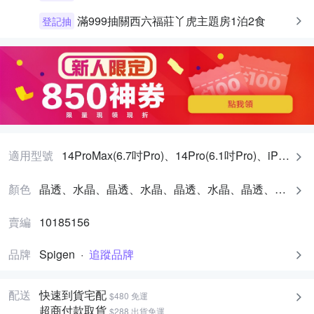
滿999抽關西六福莊丫虎主題房1泊2食
登記抽
適用型號
14ProMax(6.7吋Pro)、14Pro(6.1吋Pro)、iPhone14(6.1吋)、14Plus(6.7吋)
顏色
晶透、水晶、晶透、水晶、晶透、水晶、晶透、水晶
賣編
10185156
品牌
Spigen
·
追蹤品牌
配送
快速到貨宅配
$480 免運
超商付款取貨
$288 出貨免運