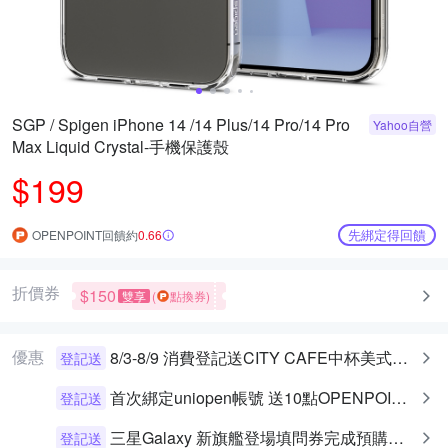
SGP / Spigen iPhone 14 /14 Plus/14 Pro/14 Pro
Yahoo自營
Max Liquid Crystal-手機保護殼
$199
先綁定得回饋
OPENPOINT回饋約
0.66
折價券
$150
雙享
(
點換券)
優惠
8/3-8/9 消費登記送CITY CAFE中杯美式乙杯
登記送
首次綁定uniopen帳號 送10點OPENPOINT+統一布丁一個
登記送
三星Galaxy 新旗艦登場填問券完成預購即可享早鳥預購禮
登記送