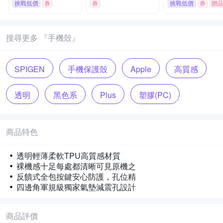
21/DLK61202/DLK6
挑戰低價
券
券
挑戰低價
券
贈
123
搜尋更多 『手機殼』
SPIGEN
手機保護殼
Apple
高質感
透明
黑色系
Plus
塑膠(PC)
商品特色
透明輕薄柔軟TPU高質感材質
裸機感十足每處都清晰可見原機之
反饋式全包按鍵安心防護，孔位精
四邊角軍規級獨家氣墊減震孔設計
商品評價