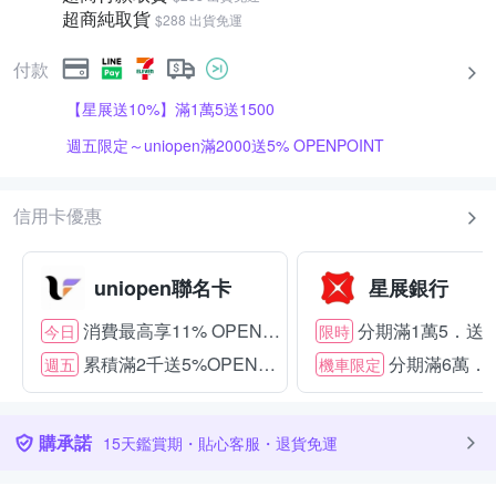
超商純取貨
$288 出貨免運
付款
【星展送10%】滿1萬5送1500
週五限定～uniopen滿2000送5% OPENPOINT
信用卡優惠
uniopen聯名卡
星展銀行
消費最高享11% OPENPOINT
分期滿1萬5．送15
今日
限時
累積滿2千送5%OPENPOINT
分期滿6萬．送
週五
機車限定
購承諾
15天鑑賞期・貼心客服・退貨免運