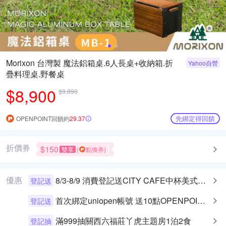
Morixon 台灣製 魔法鋁箱桌.6人長桌+收納箱.折
Yahoo自營
疊料理桌.野餐桌
$8,900
$9,890
先綁定得回饋
OPENPOINT回饋約
29.37
折價券
$150
雙享
(
點換券)
優惠
8/3-8/9 消費登記送CITY CAFE中杯美式乙杯
登記送
首次綁定uniopen帳號 送10點OPENPOINT+統一布丁一個
登記送
滿999抽關西六福莊丫虎主題房1泊2食
登記抽