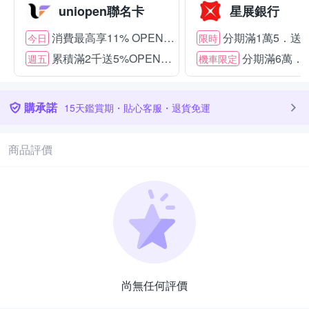
uniopen聯名卡
星展銀行
消費最高享11% OPENPOINT
分期滿1萬5．送15
今日
限時
累積滿2千送5%OPENPOINT
分期滿6萬．送
週五
機車限定
購承諾
15天鑑賞期・貼心客服・退貨免運
商品評價
尚無任何評價