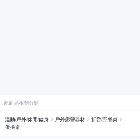
此商品相關分類
運動/戶外/休閒/健身
戶外露營器材
折疊/野餐桌
蛋捲桌