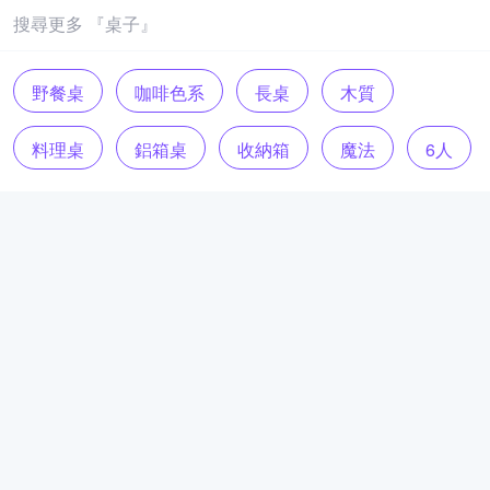
搜尋更多 『桌子』
野餐桌
咖啡色系
長桌
木質
料理桌
鋁箱桌
收納箱
魔法
6人
Morixon
台灣製
橡木