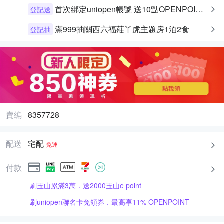
首次綁定uniopen帳號 送10點OPENPOINT+統一布丁一個
登記送
滿999抽關西六福莊丫虎主題房1泊2食
登記抽
賣編
8357728
配送
宅配
免運
付款
刷玉山累滿3萬．送2000玉山e point
刷uniopen聯名卡免領券．最高享11% OPENPOINT