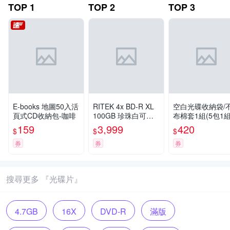
TOP
1
TOP
2
TOP
3
E-books 地圖50入活
RITEK 4x BD-R XL
空白光碟收納袋/
頁式CD收納包-咖啡
100GB 珍珠白可列
布棉套1組(5包1組
印式/單片盒裝10入
159
3,999
420
$
$
$
券
券
券
搜尋更多 『光碟片』
4.7GB
16X
DVD-R
滿版