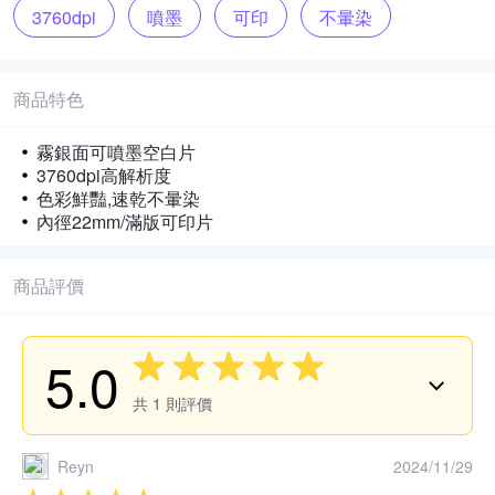
3760dpi
噴墨
可印
不暈染
商品特色
霧銀面可噴墨空白片
3760dpi高解析度
色彩鮮豔,速乾不暈染
內徑22mm/滿版可印片
商品評價
5.0
共
1
則評價
Reyn
2024/11/29