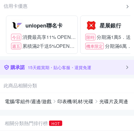
信用卡優惠
uniopen聯名卡
星展銀行
消費最高享11% OPENPOINT
分期滿1萬5．送15
今日
限時
累積滿2千送5%OPENPOINT
分期滿6萬．送
週五
機車限定
購承諾
15天鑑賞期・貼心客服・退貨免運
此商品相關分類
電腦/零組件/週邊/遊戲
印表機/耗材/光碟
光碟片及周邊
相關分類熱門排行榜
HOT