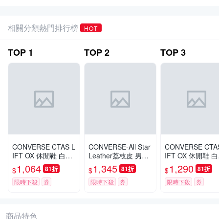
相關分類熱門排行榜
HOT
TOP
1
TOP
2
TOP
3
CONVERSE CTAS L
CONVERSE-All Star
CONVERSE CTA
IFT OX 休閒鞋 白色
Leather荔枝皮 男女
IFT OX 休閒鞋 
男鞋 女鞋 黑色-5602
休閒鞋132173C-白
男鞋 女鞋 白色-56
1,064
1,345
1,290
81折
81折
81折
$
$
$
50C
51C
限時下殺
券
限時下殺
券
限時下殺
券
商品特色