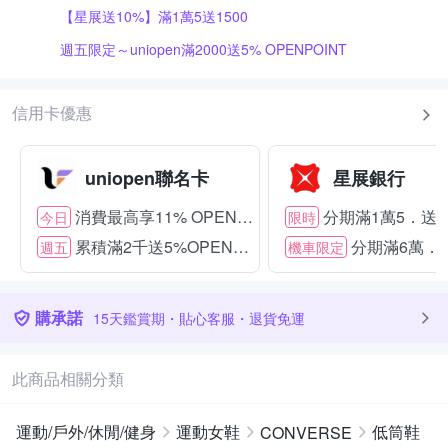
【星展送10%】滿1萬5送1500
週五限定～uniopen滿2000送5% OPENPOINT
信用卡優惠
uniopen聯名卡
星展銀行
消費最高享11% OPENPOINT
分期滿1萬5．送15
今日
限時
累積滿2千送5%OPENPOINT
分期滿6萬．送
週五
機車限定
購承諾
15天鑑賞期・貼心客服・退貨免運
此商品相關分類
運動/戶外/休閒/健身
運動女鞋
低筒鞋
CONVERSE