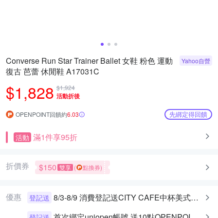
Converse Run Star Trainer Ballet 女鞋 粉色 運動
Yahoo自營
復古 芭蕾 休閒鞋 A17031C
$1,828
$1,924
活動折後
先綁定得回饋
OPENPOINT回饋約
6.03
滿1件享95折
活動
折價券
$150
雙享
(
點換券)
優惠
8/3-8/9 消費登記送CITY CAFE中杯美式乙杯
登記送
首次綁定uniopen帳號 送10點OPENPOINT+統一布丁一個
登記送