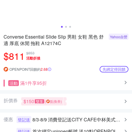
Converse Essential Slide Slip 男鞋 女鞋 黑色 舒
Yahoo自營
適 厚底 休閒 拖鞋 A12174C
$811
$853
活動折後
先綁定得回饋
OPENPOINT回饋約
2.68
滿1件享95折
活動
折價券
$150
雙享
(
點換券)
優惠
8/3-8/9 消費登記送CITY CAFE中杯美式乙杯
登記送
首次綁定uniopen帳號 送10點OPENPOINT+統一布丁一個
登記送