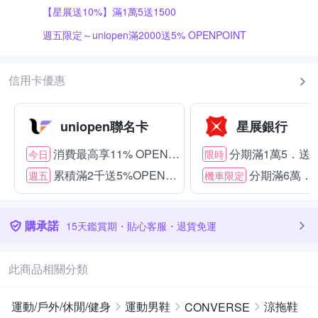
【星展送10%】滿1萬5送1500
週五限定～uniopen滿2000送5% OPENPOINT
信用卡優惠
uniopen聯名卡
星展銀行
消費最高享11% OPENPOINT
分期滿1萬5．送15
今日
限時
累積滿2千送5%OPENPOINT
分期滿6萬．送
週五
機車限定
購承諾
15天鑑賞期・貼心客服・退貨免運
此商品相關分類
運動/戶外/休閒/健身
運動男鞋
涼拖鞋
CONVERSE