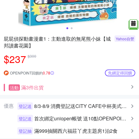
屁屁偵探動畫漫畫1：主動進取的無尾熊小妹【城
Yahoo自營
邦讀書花園】
$237
$300
先綁定得回饋
OPENPOINT回饋約
0.78
滿3件出貨
活動
優惠
8/3-8/9 消費登記送CITY CAFE中杯美式乙杯
登記送
首次綁定uniopen帳號 送10點OPENPOINT+統一布丁一個
登記送
滿999抽關西六福莊丫虎主題房1泊2食
登記抽