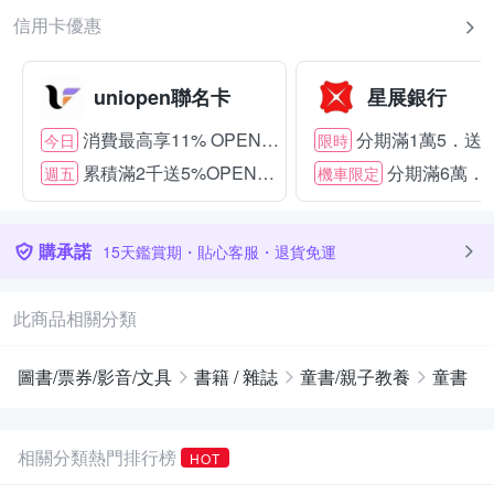
信用卡優惠
uniopen聯名卡
星展銀行
消費最高享11% OPENPOINT
分期滿1萬5．送15
今日
限時
累積滿2千送5%OPENPOINT
分期滿6萬．送
週五
機車限定
購承諾
15天鑑賞期・貼心客服・退貨免運
此商品相關分類
圖書/票券/影音/文具
書籍 / 雜誌
童書/親子教養
童書
相關分類熱門排行榜
HOT