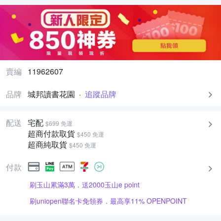
賣編
11962607
品牌
城邦讀書花園
·
追蹤品牌
配送
宅配
$699 免運
超商付款取貨
$450 免運
超商純取貨
$450 免運
付款
刷玉山累滿3萬．送2000玉山e point
刷uniopen聯名卡免領券．最高享11% OPENPOINT