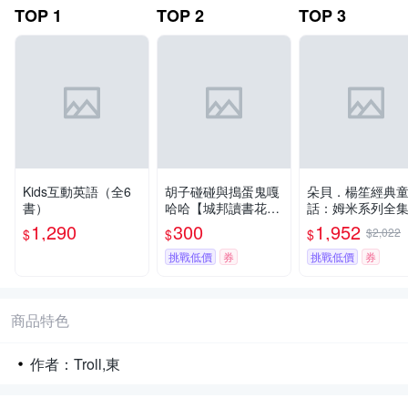
TOP
1
TOP
2
TOP
3
Kids互動英語（全6
胡子碰碰與搗蛋鬼嘎
朵貝．楊笙經典
書）
哈哈【城邦讀書花
話：姆米系列全
園】
（姆米角色原型
1,290
300
1,952
$2,022
$
$
$
80週年紀念 朵貝
楊笙經典插繪藏
挑戰低價
券
挑戰低價
券
箱）【城邦讀書
園】
商品特色
作者：Troll,東