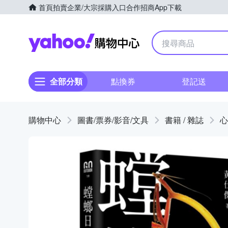
首頁
拍賣
企業/大宗採購入口
合作招商
App下載
Yahoo購物中心
全部分類
點換券
登記送
購物中心
圖書/票券/影音/文具
書籍 / 雜誌
心