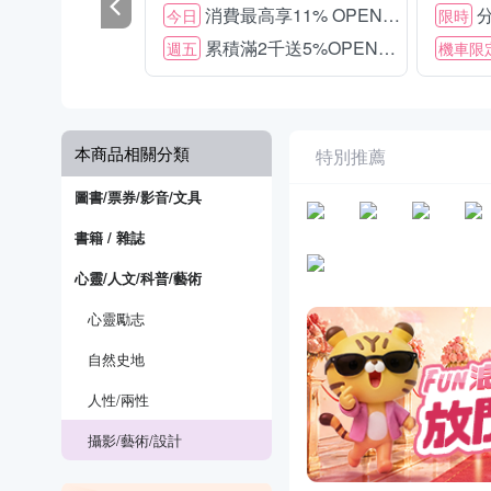
消費最高享11% OPENPOINT
分
今日
限時
累積滿2千送5%OPENPOINT
週五
機車限
本商品相關分類
特別推薦
圖書/票券/影音/文具
書籍 / 雜誌
心靈/人文/科普/藝術
心靈勵志
自然史地
人性/兩性
攝影/藝術/設計