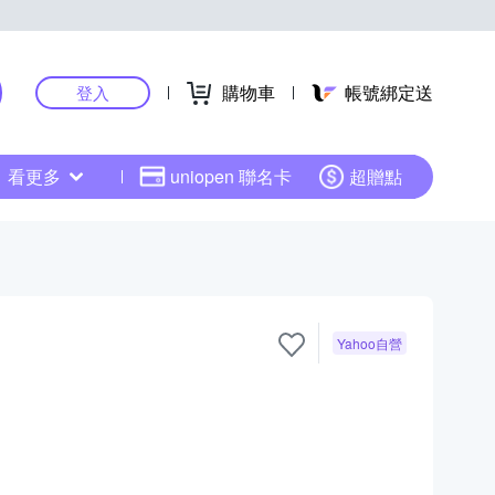
購物車
帳號綁定送
登入
看更多
uniopen 聯名卡
超贈點
】
Yahoo自營