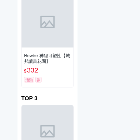
Rewire-神經可塑性【城
邦讀書花園】
332
$
活動
券
TOP
3