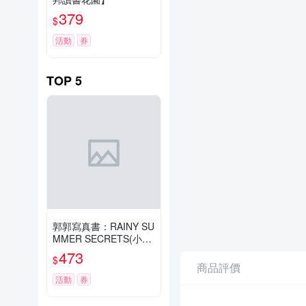
379
$
活動
券
TOP
5
郭郭寫真書：RAINY SU
MMER SECRETS(小卡
親簽版)【城邦讀書花
473
$
園】
商品評價
活動
券