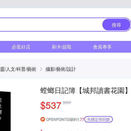
搜尋
必逛好店
刷卡/超取
會員專享
靈/人文/科普/藝術
攝影/藝術/設計
螳螂日記簿【城邦讀書花園
$537
$680
先綁定得回饋
OPENPOINT回饋約
1.77