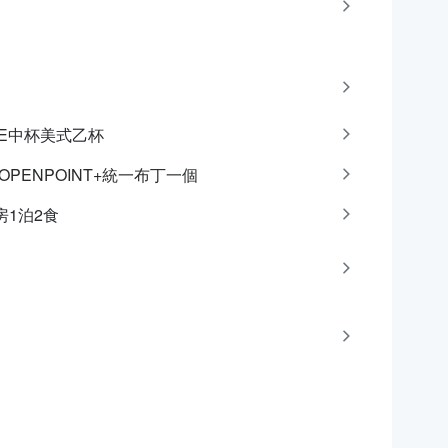
CAFE中杯美式乙杯
點OPENPOINT+統一布丁一個
房1泊2食