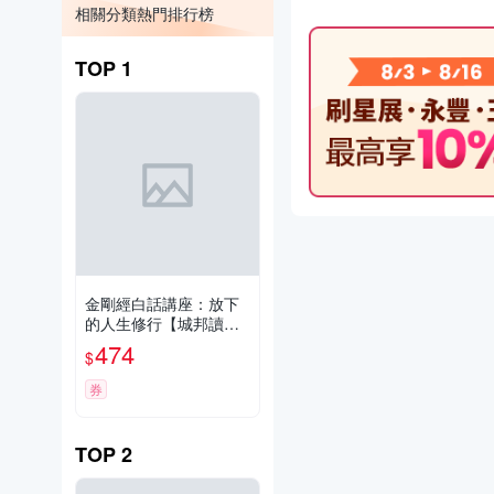
相關分類熱門排行榜
TOP
1
金剛經白話講座：放下
的人生修行【城邦讀書
花園】
474
$
券
TOP
2