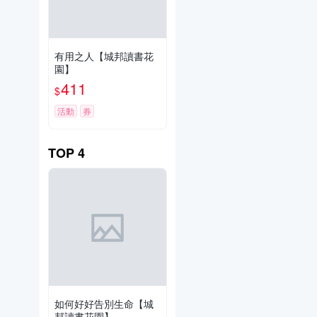
有用之人【城邦讀書花
園】
411
$
活動
券
TOP
4
如何好好告別生命【城
邦讀書花園】