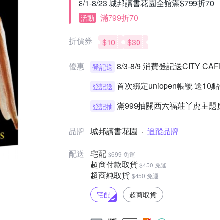
8/1-8/23 城邦讀書花園全館滿$799折70
滿799折70
活動
折價券
$10
$30
優惠
8/3-8/9 消費登記送CITY 
登記送
首次綁定uniopen帳號 送10
登記送
滿999抽關西六福莊丫虎主題
登記抽
品牌
城邦讀書花園
·
追蹤品牌
配送
宅配
$699 免運
超商付款取貨
$450 免運
超商純取貨
$450 免運
宅配
超商取貨