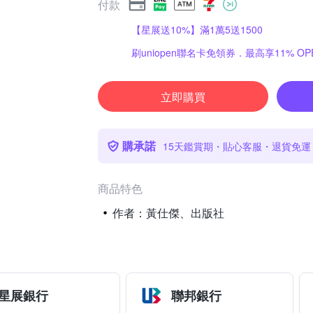
付款
【星展送10%】滿1萬5送1500
刷uniopen聯名卡免領券．最高享11% OPE
立即購買
購承諾
15天鑑賞期・貼心客服・退貨免運
商品特色
作者：黃仕傑、出版社
星展銀行
聯邦銀行