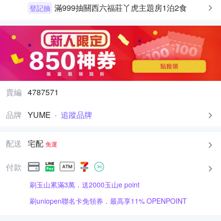
滿999抽關西六福莊丫虎主題房1泊2食
登記抽
賣編
4787571
品牌
YUME
·
追蹤品牌
配送
宅配
免運
付款
刷玉山累滿3萬．送2000玉山e point
刷uniopen聯名卡免領券．最高享11% OPENPOINT