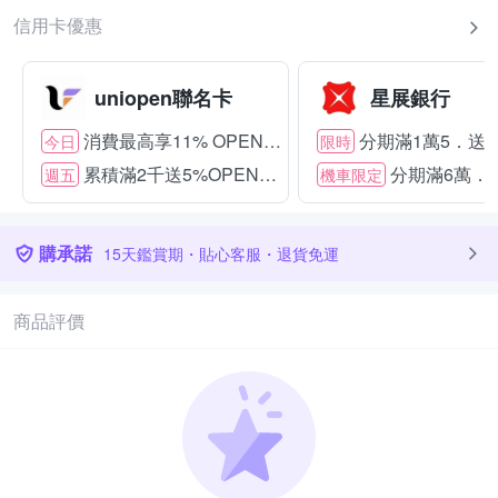
信用卡優惠
uniopen聯名卡
星展銀行
消費最高享11% OPENPOINT
分期滿1萬5．送15
今日
限時
累積滿2千送5%OPENPOINT
分期滿6萬．送
週五
機車限定
購承諾
15天鑑賞期・貼心客服・退貨免運
商品評價