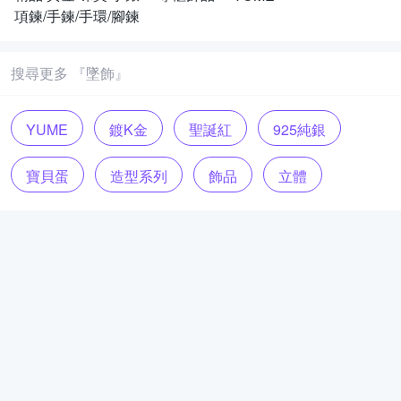
項鍊/手鍊/手環/腳鍊
搜尋更多 『墜飾』
YUME
鍍K金
聖誕紅
925純銀
寶貝蛋
造型系列
飾品
立體
心情