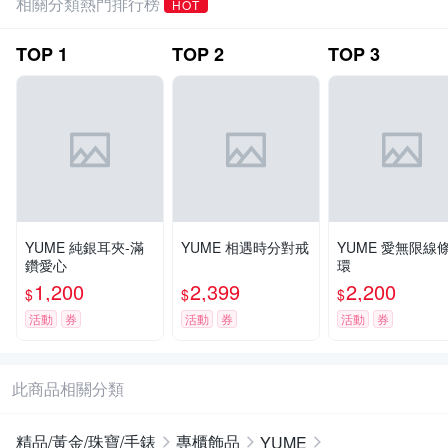
相關分類熱門排行榜
HOT
TOP
1
TOP
2
TOP
3
YUME 純銀耳夾-滿
YUME 相遇時分對戒
YUME 愛無限線
鑽愛心
環
1,200
2,399
2,200
$
$
$
活動
券
活動
券
活動
券
此商品相關分類
精品/黃金/珠寶/手錶
專櫃飾品
YUME