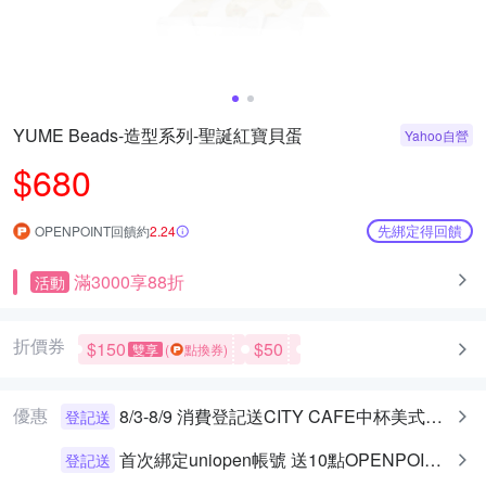
YUME Beads-造型系列-聖誕紅寶貝蛋
Yahoo自營
$680
先綁定得回饋
OPENPOINT回饋約
2.24
滿3000享88折
活動
折價券
$150
$50
雙享
(
點換券)
優惠
8/3-8/9 消費登記送CITY CAFE中杯美式乙杯
登記送
首次綁定uniopen帳號 送10點OPENPOINT+統一布丁一個
登記送