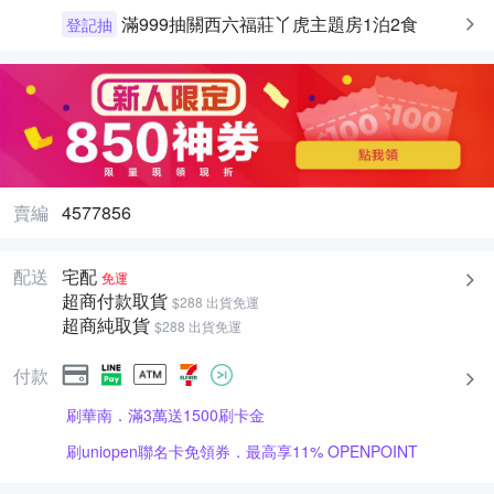
滿999抽關西六福莊丫虎主題房1泊2食
登記抽
賣編
4577856
配送
宅配
免運
超商付款取貨
$288 出貨免運
超商純取貨
$288 出貨免運
付款
刷華南．滿3萬送1500刷卡金
刷uniopen聯名卡免領券．最高享11% OPENPOINT