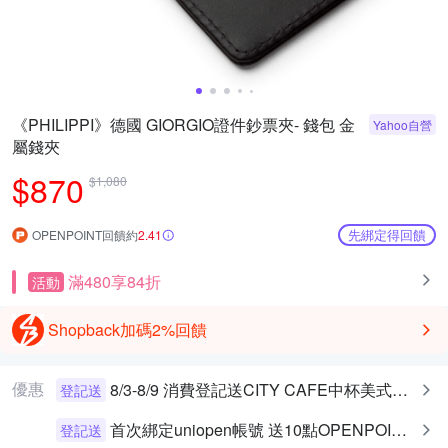
《PHILIPPI》德國 GIORGIO證件鈔票夾- 錢包 金
Yahoo自營
屬錢夾
$870
$1,080
先綁定得回饋
OPENPOINT回饋約
2.41
滿480享84折
活動
Shopback加碼2%回饋
優惠
8/3-8/9 消費登記送CITY CAFE中杯美式乙杯
登記送
首次綁定uniopen帳號 送10點OPENPOINT+統一布丁一個
登記送