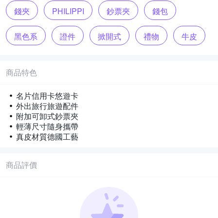
錢夾
PHILIPPI
鈔票夾
錢包
黑色系
證件
掀開式
禮物
牛皮
金屬
交換
聖誕
商品特色
名片信用卡悠遊卡
外出旅行旅遊配件
附加可卸式鈔票夾
輕薄尺寸隨身攜帶
真皮材質德國工藝
商品評價