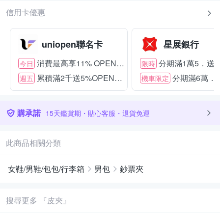
信用卡優惠
uniopen聯名卡
星展銀行
消費最高享11% OPENPOINT
分期滿1萬5．送15
今日
限時
累積滿2千送5%OPENPOINT
分期滿6萬．送
週五
機車限定
購承諾
15天鑑賞期・貼心客服・退貨免運
此商品相關分類
女鞋/男鞋/包包/行李箱
男包
鈔票夾
搜尋更多 『皮夾』