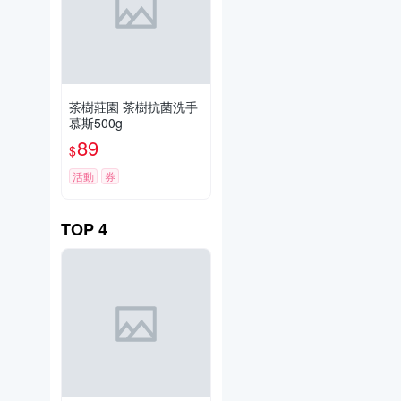
茶樹莊園 茶樹抗菌洗手
慕斯500g
89
$
活動
券
TOP
4