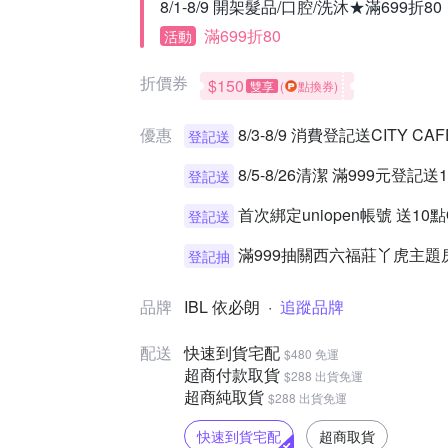
8/1-8/9 開架髮品/口腔/洗沐★滿699折80
滿699折80
活動
折價券
$150
雙享
(
點換券)
優惠
8/3-8/9 消費登記送CITY 
登記送
8/5-8/26清潔 滿999元登記送
登記送
首次綁定uniopen帳號 送10
登記送
滿999抽關西六福莊丫虎主題
登記抽
品牌
IBL 依必朗
·
追蹤品牌
配送
快速到貨宅配
$480 免運
超商付款取貨
$288 出貨免運
超商純取貨
$288 出貨免運
快速到貨宅配
超商取貨