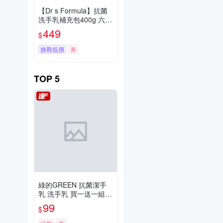
【Dr s Formula】抗菌
洗手乳補充包400g 六入
組
449
$
挑戰低價
券
TOP
5
綠的GREEN 抗菌潔手
乳 洗手乳 買一送一組(2
20ml+220ml)
99
$