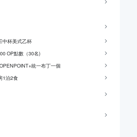
CAFE中杯美式乙杯
100 OP點數（30名)
點OPENPOINT+統一布丁一個
房1泊2食