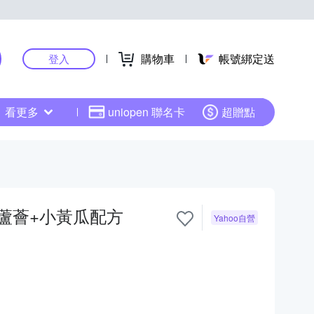
購物車
帳號綁定送
登入
看更多
uniopen 聯名卡
超贈點
-蘆薈+小黃瓜配方
Yahoo自營