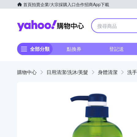
首頁
拍賣
企業/大宗採購入口
合作招商
App下載
Yahoo購物中心
全部分類
點換券
登記送
購物中心
日用清潔/洗沐/美髮
身體清潔
洗手