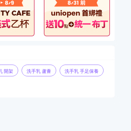
乳 開架
洗手乳 蘆薈
洗手乳 手足保養