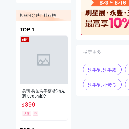
相關分類熱門排行榜
TOP
1
搜尋更多
洗手乳 洗手露
洗手乳 小黃瓜
美琪 抗菌洗手慕斯(補充
瓶 3785ml)X1
399
$
活動
券