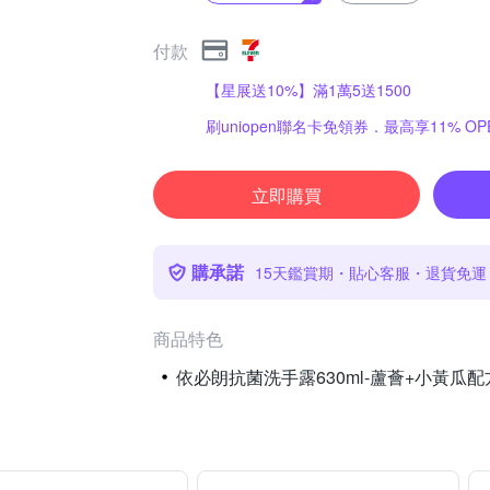
付款
【星展送10%】滿1萬5送1500
刷uniopen聯名卡免領券．最高享11% OPE
立即購買
購承諾
15天鑑賞期・貼心客服・退貨免運
商品特色
依必朗抗菌洗手露630ml-蘆薈+小黃瓜配