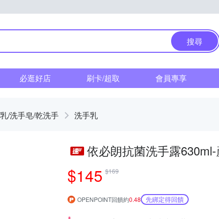
搜尋
必逛好店
刷卡/超取
會員專享
乳/洗手皂/乾洗手
洗手乳
依必朗抗菌洗手露630ml
$145
$169
先綁定得回饋
OPENPOINT回饋約
0.48