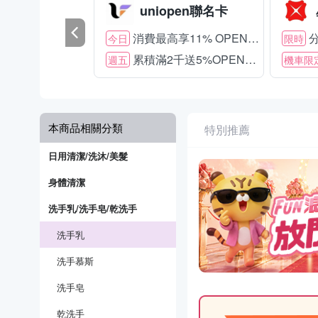
uniopen聯名卡
消費最高享11% OPENPOINT
分
今日
限時
累積滿2千送5%OPENPOINT
週五
機車限
本商品相關分類
特別推薦
日用清潔/洗沐/美髮
身體清潔
洗手乳/洗手皂/乾洗手
洗手乳
洗手慕斯
洗手皂
乾洗手