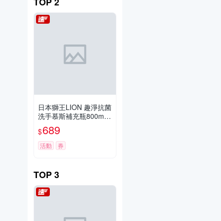
TOP
2
日本獅王LION 趣淨抗菌
洗手慕斯補充瓶800ml x
3 (3款)
689
$
活動
券
TOP
3