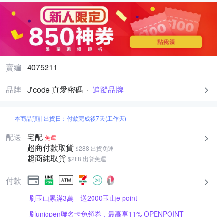
賣編
4075211
品牌
J’code 真愛密碼
·
追蹤品牌
本商品預計出貨日：付款完成後7天(工作天)
配送
宅配
免運
超商付款取貨
$288 出貨免運
超商純取貨
$288 出貨免運
付款
刷玉山累滿3萬．送2000玉山e point
刷uniopen聯名卡免領券．最高享11% OPENPOINT