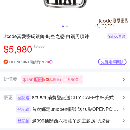
J'code真愛密碼銀飾-時空之戀 白鋼男項鍊
Yahoo自營
$5,980
$6,080
先綁定得回饋
OPENPOINT回饋約
19.73
折價券
$150
$500
雙享
(
點換券)
優惠
8/3-8/9 消費登記送CITY CAFE中杯美式乙杯
登記送
首次綁定uniopen帳號 送10點OPENPOINT+統一布丁一個
登記送
滿999抽關西六福莊丫虎主題房1泊2食
登記抽