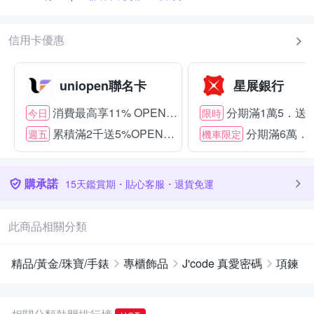
信用卡優惠
uniopen聯名卡
星展銀行
消費最高享11% OPENPOINT
分期滿1萬5．送15
今日
限時
累積滿2千送5%OPENPOINT
分期滿6萬．送
週五
機車限定
購承諾
15天鑑賞期・貼心客服・退貨免運
此商品相關分類
精品/黃金/珠寶/手錶
專櫃飾品
J'code 真愛密碼
項鍊