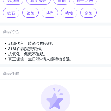
男項鍊
真愛密碼
白鋼
時空之戀
鋯石
銀飾
時尚
禮物
金飾
情人節
邱澤
生日禮
商品特色
邱澤代言，時尚金飾品牌。
316L白鋼完美製作。
抗氧化，佩戴不過敏。
真正保值，生日禮+情人節禮物首選。
商品評價