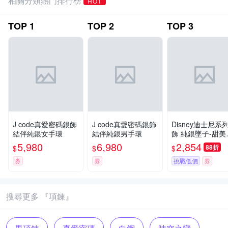
相關分類熱門排行榜
HOT
TOP
1
TOP
2
TOP
3
J code真愛密碼銀飾
J code真愛密碼銀飾
Disney迪士尼系
結伴純銀女手環
結伴純銀男手環
飾 純銀墜子-甜美
妮款 送項鍊
5,980
6,980
2,854
88折
$
$
$
券
券
挑戰低價
券
搜尋更多 『項鍊』