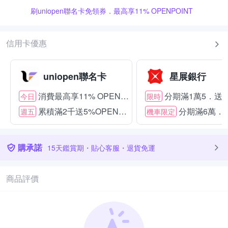
刷uniopen聯名卡免領券．最高享11% OPENPOINT
信用卡優惠
uniopen聯名卡
星展銀行
消費最高享11% OPENPOINT
分期滿1萬5．送15
今日
限時
累積滿2千送5%OPENPOINT
分期滿6萬．送
週五
機車限定
購承諾
15天鑑賞期・貼心客服・退貨免運
商品評價