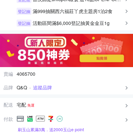
滿999抽關西六福莊丫虎主題房1泊2食
登記抽
活動區間滿$6,000登記抽黃金金豆1g
登記抽
賣編
4065700
品牌
Q&Q
·
追蹤品牌
配送
宅配
免運
付款
刷玉山累滿3萬．送2000玉山e point