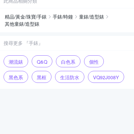
此商品相關分類
精品/黃金/珠寶/手錶
手錶/時鐘
童錶/造型錶
其他童錶/造型錶
搜尋更多 『手錶』
潮流錶
Q&Q
白色系
個性
黑色系
黑框
生活防水
VQ92J008Y
壓克力鏡面
混搭
日系
電池