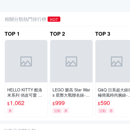
相關分類熱門排行榜
HOT
TOP
1
TOP
2
TOP
3
HELLO KITTY 酷洛
LEGO 樂高 Star War
Q&Q 日系超大錶
米系列 俏皮可愛 立
s 星際大戰聯名錶-
極簡風時尚腕錶-白
體圖案手錶 紫色 KT
白/37mm
5mm
1,062
999
590
$
$
$
081LWVV_30mm
券
活動
券
活動
券