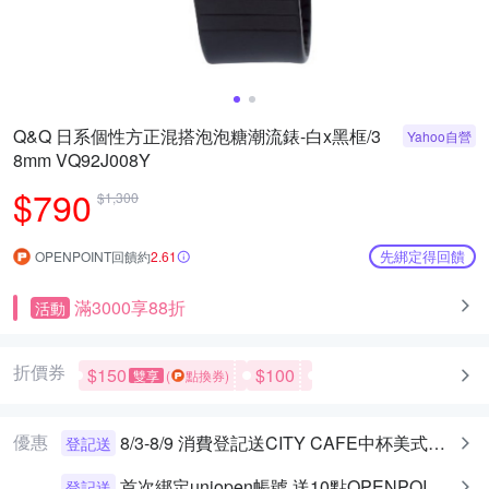
Q&Q 日系個性方正混搭泡泡糖潮流錶-白x黑框/3
Yahoo自營
8mm VQ92J008Y
$790
$1,300
先綁定得回饋
OPENPOINT回饋約
2.61
滿3000享88折
活動
折價券
$150
$100
雙享
(
點換券)
優惠
8/3-8/9 消費登記送CITY CAFE中杯美式乙杯
登記送
首次綁定uniopen帳號 送10點OPENPOINT+統一布丁一個
登記送