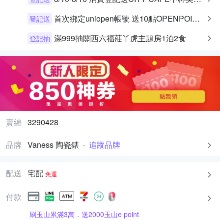
首次綁定uniopen帳號 送10點OPENPOINT+統一布丁一個
登記送
滿999抽關西六福莊丫虎主題房1泊2食
登記抽
賣編
3290428
品牌
Vaness 陶瓷錶
·
追蹤品牌
配送
宅配
免運
付款
刷玉山累滿3萬．送2000玉山e point