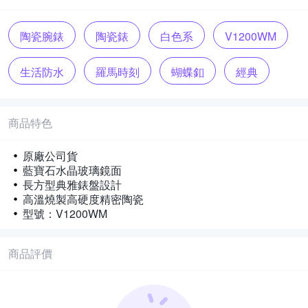
陶瓷腕錶
陶瓷錶
白色系
V1200WM
生活防水
羅馬時刻
蝴蝶釦
經典
電池
透亮
陶瓷錶帶
玻璃鏡面
商品特色
原廠公司貨
藍寶石水晶玻璃鏡面
長方型典雅錶盤設計
高溫燒製高硬度精密陶瓷
型號：V1200WM
商品評價