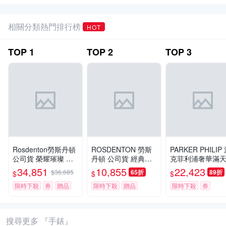
相關分類熱門排行榜
HOT
TOP
1
TOP
2
TOP
3
Rosdenton勞斯丹頓
ROSDENTON 勞斯
PARKER PHILIP
公司貨 榮耀璀璨 晶
丹頓 公司貨 經典珍
克菲利浦奢華滿
鑽機械女錶26㎜ R01
藏 金色腕錶-女錶(60
躍動擺輪限量機
34,851
10,855
22,423
$36,685
65折
89折
$
$
$
(97626LGD-4G)
62LG-2G)27mm
錶(銀殻/黑帶)
限時下殺
券
贈品
限時下殺
贈品
限時下殺
券
搜尋更多 『手錶』