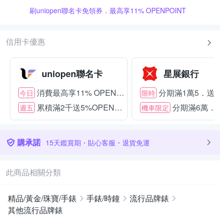
刷uniopen聯名卡免領券．最高享11% OPENPOINT
信用卡優惠
uniopen聯名卡
星展銀行
消費最高享11% OPENPOINT
分期滿1萬5．送15
今日
限時
累積滿2千送5%OPENPOINT
分期滿6萬．送
週五
機車限定
購承諾
15天鑑賞期・貼心客服・退貨免運
此商品相關分類
精品/黃金/珠寶/手錶
手錶/時鐘
流行品牌錶
其他流行品牌錶