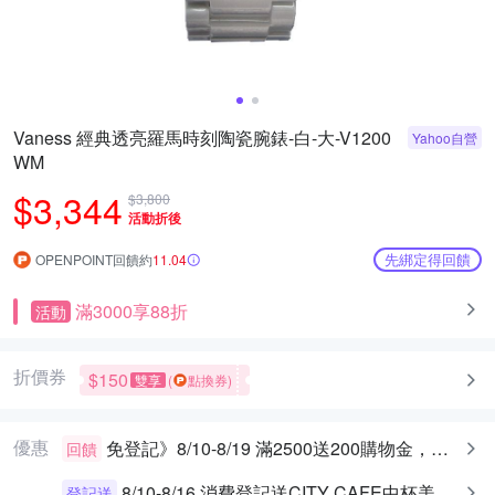
Vaness 經典透亮羅馬時刻陶瓷腕錶-白-大-V1200
Yahoo自營
WM
$3,344
$3,800
活動折後
先綁定得回饋
OPENPOINT回饋約
11.04
滿3000享88折
活動
折價券
$150
雙享
(
點換券)
優惠
免登記》8/10-8/19 滿2500送200購物金，最高送400
回饋
8/10-8/16 消費登記送CITY CAFE中杯美式乙杯
登記送