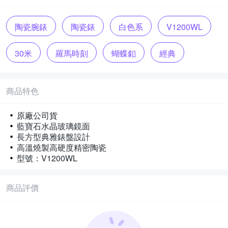
陶瓷腕錶
陶瓷錶
白色系
V1200WL
30米
羅馬時刻
蝴蝶釦
經典
電池
透亮
陶瓷錶帶
玻璃鏡面
商品特色
原廠公司貨
藍寶石水晶玻璃鏡面
長方型典雅錶盤設計
高溫燒製高硬度精密陶瓷
型號：V1200WL
商品評價