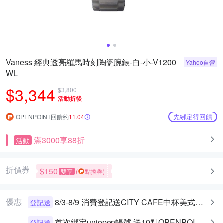
Vaness 經典透亮羅馬時刻陶瓷腕錶-白-小-V1200
Yahoo自營
WL
$3,344
$3,800
活動折後
先綁定得回饋
OPENPOINT回饋約
11.04
滿3000享88折
活動
折價券
$150
雙享
(
點換券)
優惠
8/3-8/9 消費登記送CITY CAFE中杯美式乙杯
登記送
首次綁定uniopen帳號 送10點OPENPOINT+統一布丁一個
登記送