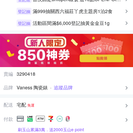
滿999抽關西六福莊丫虎主題房1泊2食
登記抽
活動區間滿$6,000登記抽黃金金豆1g
登記抽
賣編
3290418
品牌
Vaness 陶瓷錶
·
追蹤品牌
配送
宅配
免運
付款
刷玉山累滿3萬．送2000玉山e point