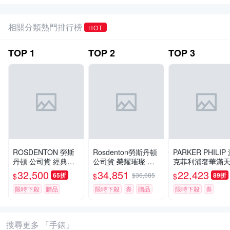
相關分類熱門排行榜
HOT
TOP
1
TOP
2
TOP
3
ROSDENTON 勞斯
Rosdenton勞斯丹頓
PARKER PHILIP
丹頓 公司貨 經典浮
公司貨 榮耀璀璨 晶
克菲利浦奢華滿
雕中金機械錶款-男
鑽機械女錶26㎜ R01
躍動擺輪限量機
32,500
34,851
22,423
65折
$36,685
89折
$
$
$
錶(7798MTD-5)35m
(97626LGD-4G)
錶(銀殻/黑帶)
m
限時下殺
贈品
限時下殺
券
贈品
限時下殺
券
搜尋更多 『手錶』