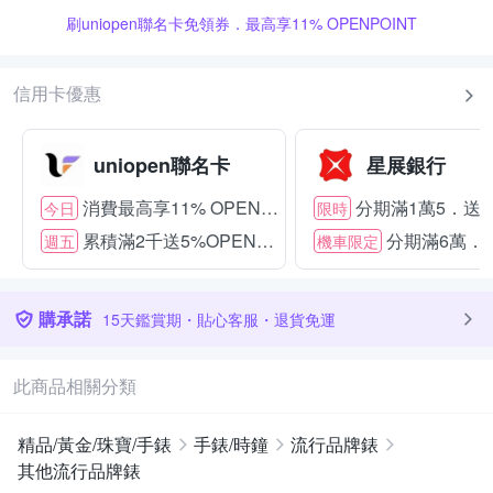
刷uniopen聯名卡免領券．最高享11% OPENPOINT
信用卡優惠
uniopen聯名卡
星展銀行
消費最高享11% OPENPOINT
分期滿1萬5．送15
今日
限時
累積滿2千送5%OPENPOINT
分期滿6萬．送
週五
機車限定
購承諾
15天鑑賞期・貼心客服・退貨免運
此商品相關分類
精品/黃金/珠寶/手錶
手錶/時鐘
流行品牌錶
其他流行品牌錶