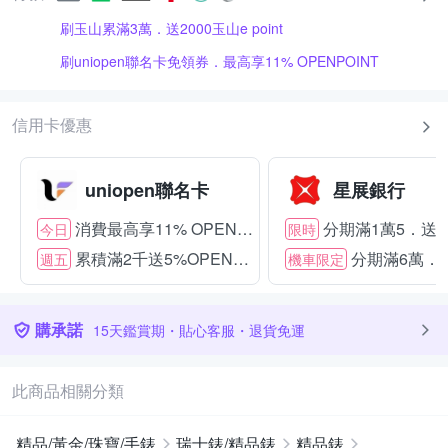
刷玉山累滿3萬．送2000玉山e point
刷uniopen聯名卡免領券．最高享11% OPENPOINT
信用卡優惠
uniopen聯名卡
星展銀行
消費最高享11% OPENPOINT
分期滿1萬5．送15
今日
限時
累積滿2千送5%OPENPOINT
分期滿6萬．送
週五
機車限定
購承諾
15天鑑賞期・貼心客服・退貨免運
此商品相關分類
精品/黃金/珠寶/手錶
瑞士錶/精品錶
精品錶