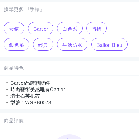
搜尋更多 『手錶』
女錶
Cartier
白色系
時標
銀色系
經典
生活防水
Ballon Bleu
電池
羅馬
鍊帶錶帶
時尚
商品特色
Cartier品牌精隨經
時尚藝術美感唯有Cartier
瑞士石英机芯
型號：WSBB0073
商品評價