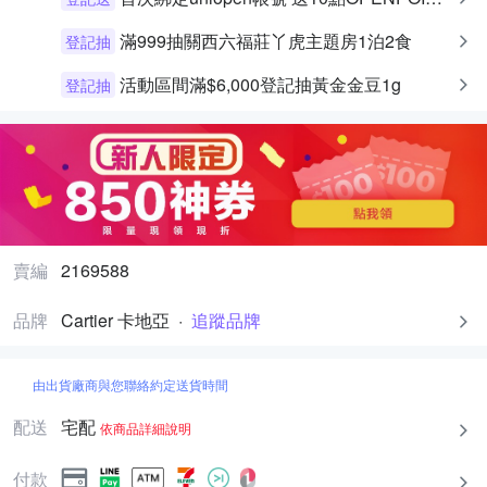
滿999抽關西六福莊丫虎主題房1泊2食
登記抽
活動區間滿$6,000登記抽黃金金豆1g
登記抽
賣編
2169588
品牌
Cartier 卡地亞
·
追蹤品牌
由出貨廠商與您聯絡約定送貨時間
配送
宅配
依商品詳細說明
付款