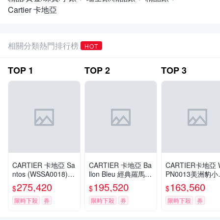
Cartier 卡地亞
相關分類熱門排行榜
HOT
TOP
1
TOP
2
TOP
3
CARTIER 卡地亞 Sa
CARTIER 卡地亞 Ba
CARTIER卡地亞 
ntos (WSSA0018)大
llon Bleu 經典羅馬時
PN0013美洲豹小
型鍊帶款x39.8mm
標機械皮帶腕錶(WS
腕錶22mmx30m
275,420
195,520
163,560
$
$
$
BB0030)x33mm
$293,000
$208,000
$174,000
限時下殺
券
限時下殺
券
限時下殺
券