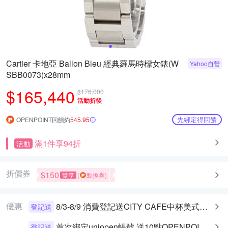
Cartier 卡地亞 Ballon Bleu 經典羅馬時標女錶(W
Yahoo自營
SBB0073)x28mm
$165,440
$176,000
活動折後
先綁定得回饋
OPENPOINT回饋約
545.95
滿1件享94折
活動
折價券
$150
雙享
(
點換券)
優惠
8/3-8/9 消費登記送CITY CAFE中杯美式乙杯
登記送
首次綁定uniopen帳號 送10點OPENPOINT+統一布丁一個
登記送