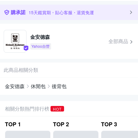
購承諾
15天鑑賞期・貼心客服・退貨免運
金安德森
全部商品
Yahoo自營
此商品相關分類
金安德森
休閒包
後背包
相關分類熱門排行榜
HOT
TOP
1
TOP
2
TOP
3