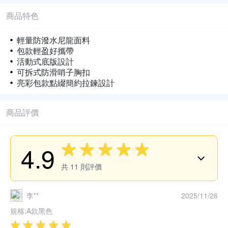
拉鍊
防潑水
好攜帶
商品特色
輕量防潑水尼龍面料
包款輕盈好攜帶
活動式底版設計
可拆式防滑哨子胸扣
亮彩包款點綴簡約拉鍊設計
商品評價
4.9
共
11
則評價
李**
2025/11/26
規格:
A款黑色