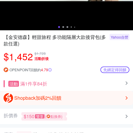
【金安德森】輕甜旅程 多功能隔層大款後背包(多
Yahoo自營
款任選)
$1,452
$1,728
活動折後
先綁定得回饋
OPENPOINT回饋約
4.79
滿1件享84折
活動
Shopback加碼2%回饋
折價券
$150
雙享
(
點換券)