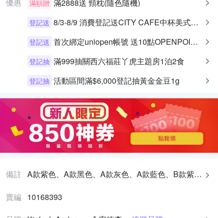
優惠
滿2888送
頸枕(隨色隨機)
滿額贈
8/3-8/9 消費登記送CITY CAFE中杯美式乙杯
登記送
首次綁定uniopen帳號 送10點OPENPOINT+統一布丁一個
登記送
滿999抽關西六福莊丫虎主題房1泊2食
登記抽
活動區間滿$6,000登記抽黃金金豆1g
登記抽
備註
A款紫色、A款黑色、A款灰色、A款藍色、B款紫色、B款黑色、B款藍色、C款黑色、C款黃色、C款藍綠色
賣編
10168393