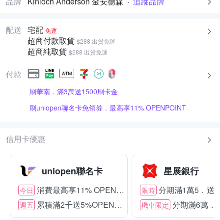
品牌
Kinloch Anderson 金安德森
·
追蹤品牌
配送
宅配
免運
超商付款取貨
$288 出貨免運
超商純取貨
$288 出貨免運
付款
刷華南．滿3萬送1500刷卡金
刷uniopen聯名卡免領券．最高享11% OPENPOINT
信用卡優惠
uniopen聯名卡
星展銀行
消費最高享11% OPENPOINT
分期滿1萬5．送15
今日
限時
累積滿2千送5%OPENPOINT
分期滿6萬．送
週五
機車限定