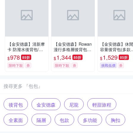
【金安德森】清新摩
【金安德森】Rowan
【金安德森】休
卡 防潑水後背包/單
漫行多格層後背包-
容量後背包(多款
肩包/托特包/側背包
黑
選)
978
1,344
1,529
85折
85折
85折
$
$
$
(多款任選)
限時下殺
券
限時下殺
券
挑戰低價
券
搜尋更多 『包包』
後背包
金安德森
尼龍
輕甜旅程
全素面
隔層
包款
多功能
胸扣