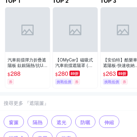
TOP
1
TOP
2
TOP
3
汽車前擋彈力折疊遮
【OMyCar】磁吸式
【安伯特】酷樂
陽板 鈦銀隔熱/抗UV/
汽車前擋遮陽罩 (防
遮陽板-快速收納
防曬遮陽簾
塵 防曬 隔熱 遮陽抗
(車用遮陽板 汽車
288
280
263
89折
89折
$
$
$
UV 防汙 遮光)
陽檔 隔熱遮陽)
券
挑戰低價
券
挑戰低價
券
搜尋更多 『遮陽簾』
窗簾
隔熱
遮光
防曬
伸縮