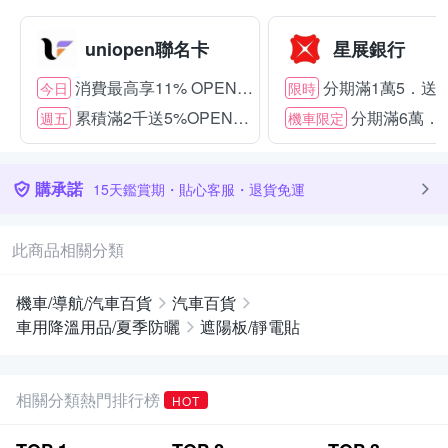
uniopen聯名卡
星展銀行
消費最高享11% OPENPOINT
分期滿1萬5．送15
今日
限時
累積滿2千送5%OPENPOINT
分期滿6萬．送
週五
機車限定
購承諾
15天鑑賞期・貼心客服・退貨免運
此商品相關分類
機車/導航/汽車百貨
汽車百貨
車用降溫用品/夏季防曬
遮陽板/靜電貼
相關分類熱門排行榜
HOT