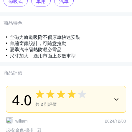
磁吸式
車用
汽車
商品特色
全磁力軌道吸附不傷原車快速安裝
伸縮窗簾設計，可隨意拉動
夏季汽車隔熱防曬必需品
尺寸加大，適用市面上多數車型
商品評價
4.0
共
2
則評價
william
2024/12/03
規格:
金色-後排一對