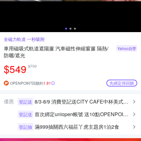
全磁力軌道 一秒吸附
車用磁吸式軌道遮陽簾 汽車磁性伸縮窗簾 隔熱/
Yahoo自營
防曬/遮光
$549
$730
先綁定得回饋
OPENPOINT回饋約
1.81
優惠
8/3-8/9 消費登記送CITY CAFE中杯美式乙杯
登記送
首次綁定uniopen帳號 送10點OPENPOINT+統一布丁一個
登記送
滿999抽關西六福莊丫虎主題房1泊2食
登記抽