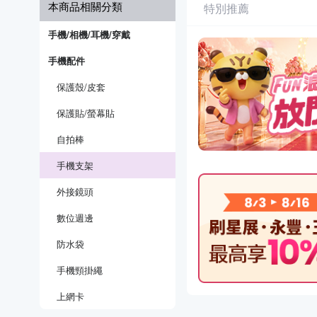
本商品相關分類
特別推薦
手機/相機/耳機/穿戴
手機配件
保護殼/皮套
保護貼/螢幕貼
自拍棒
手機支架
外接鏡頭
數位週邊
防水袋
手機頸掛繩
上網卡