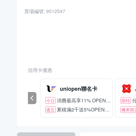
賣場編號:
9512547
商品編號:
27736385
信用卡優惠
uniopen聯名卡
消費最高享11% OPENPOINT
分
今日
限時
累積滿2千送5%OPENPOINT
週五
機車限