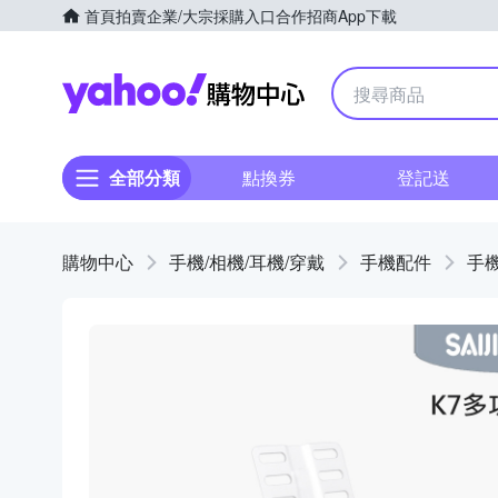
首頁
拍賣
企業/大宗採購入口
合作招商
App下載
Yahoo購物中心
全部分類
點換券
登記送
購物中心
手機/相機/耳機/穿戴
手機配件
手