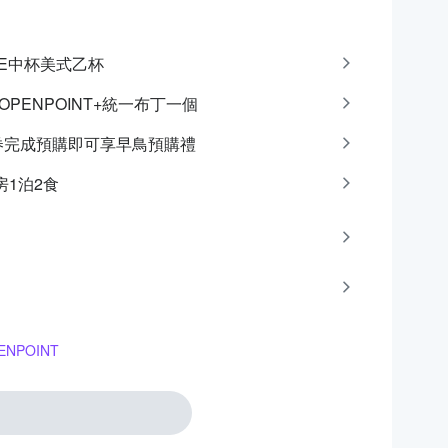
CAFE中杯美式乙杯
點OPENPOINT+統一布丁一個
問券完成預購即可享早鳥預購禮
房1泊2食
NPOINT