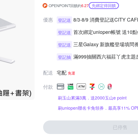
先綁定得回饋
OPENPOINT回饋約
6.27
優惠
8/3-8/9 消費登記送CITY 
登記送
首次綁定uniopen帳號 送10
登記送
三星Galaxy 新旗艦登場填
登記送
滿999抽關西六福莊丫虎主題
登記抽
配送
宅配
免運
付款
刷玉山累滿3萬．送2000玉山e point
刷uniopen聯名卡免領券．最高享11% OPE
已停售