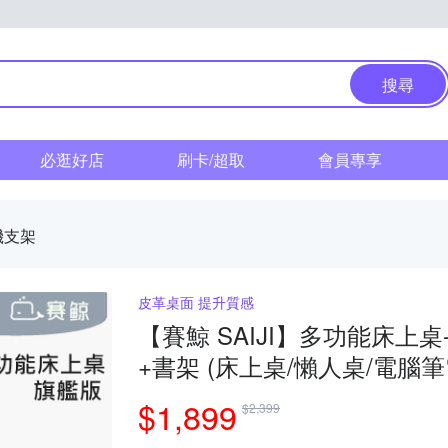
搜尋
必逛好店
刷卡/超取
會員專享
機支架
皮革桌面 提升質感
【賽鯨 SAIJI】多功能床上桌-旗艦版 平
+書架 (床上桌/懶人桌/電腦
$1,899
$2,399