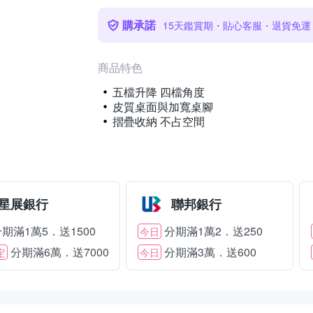
購承諾
15天鑑賞期・貼心客服・退貨免運
商品特色
五檔升降 四檔角度
皮質桌面與加寬桌腳
摺疊收納 不占空間
星展銀行
聯邦銀行
期滿1萬5．送1500
分期滿1萬2．送250
今日
分期滿6萬．送7000
分期滿3萬．送600
定
今日