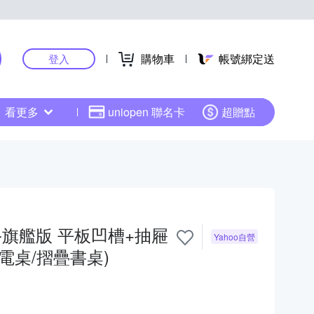
購物車
帳號綁定送
登入
看更多
uniopen 聯名卡
超贈點
板凹槽+抽屜
Yahoo自營
筆電桌/摺疊書桌)