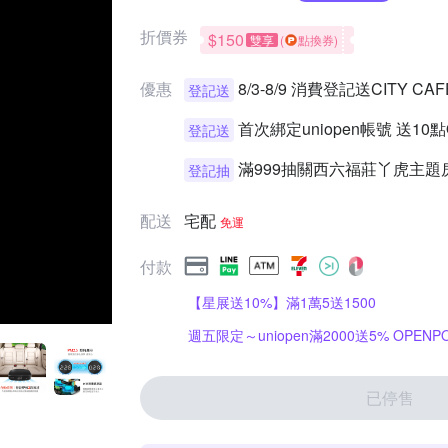
折價券
$150
雙享
(
點換券)
優惠
8/3-8/9 消費登記送CITY 
登記送
首次綁定uniopen帳號 送10
登記送
滿999抽關西六福莊丫虎主題
登記抽
配送
宅配
免運
付款
【星展送10%】滿1萬5送1500
週五限定～uniopen滿2000送5% OPENPO
已停售