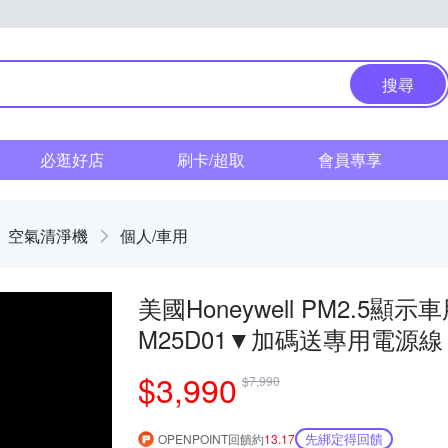
搜尋
必逛好店
刷卡/超取
會員專享
空氣清淨機
個人/車用
美國Honeywell PM2.5顯
M25D01▼加碼送專用電源線
$3,990
$7,990
先綁定得回饋
OPENPOINT回饋約
13.17