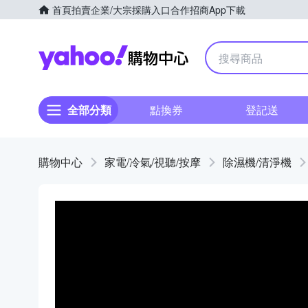
首頁
拍賣
企業/大宗採購入口
合作招商
App下載
Yahoo購物中心
全部分類
點換券
登記送
購物中心
家電/冷氣/視聽/按摩
除濕機/清淨機