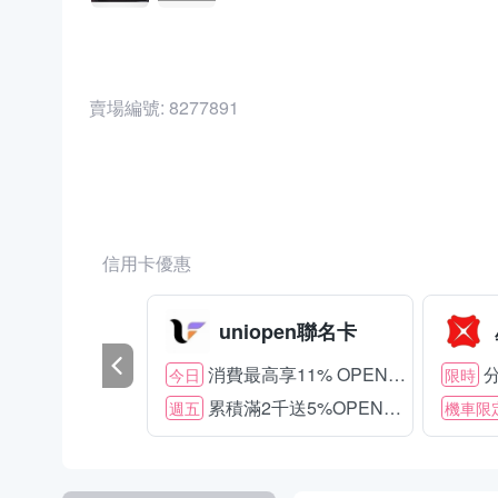
賣場編號:
8277891
商品編號:
23000851
信用卡優惠
uniopen聯名卡
消費最高享11% OPENPOINT
分
今日
限時
累積滿2千送5%OPENPOINT
週五
機車限