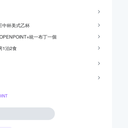
CAFE中杯美式乙杯
點OPENPOINT+統一布丁一個
房1泊2食
INT