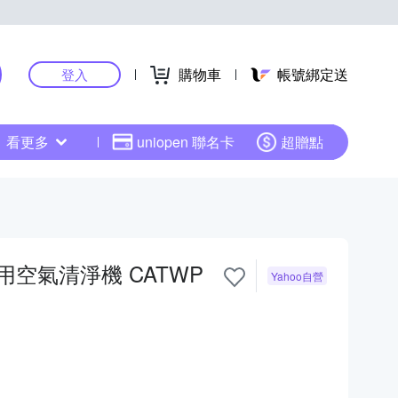
購物車
帳號綁定送
登入
看更多
uniopen 聯名卡
超贈點
示車用空氣清淨機 CATWP
Yahoo自營