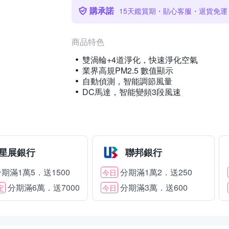
購承諾
15天鑑賞期・貼心客服・退貨免運
商品特色
雙渦輪+4道淨化，快速淨化空氣
業界高規PM2.5 數值顯示
自動偵測，智能調節風量
DC馬達，智能變頻3段風速
星展銀行
聯邦銀行
期滿1萬5．送1500
分期滿1萬2．送250
今日
分期滿6萬．送7000
分期滿3萬．送600
定
今日