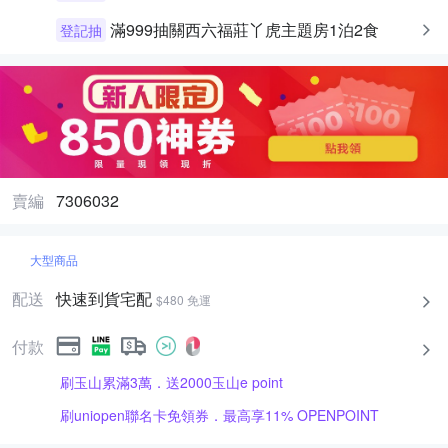
滿999抽關西六福莊丫虎主題房1泊2食
登記抽
賣編
7306032
大型商品
配送
快速到貨宅配
$480 免運
付款
刷玉山累滿3萬．送2000玉山e point
刷uniopen聯名卡免領券．最高享11% OPENPOINT