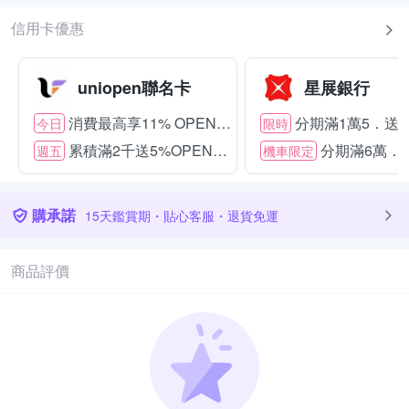
信用卡優惠
uniopen聯名卡
星展銀行
消費最高享11% OPENPOINT
分期滿1萬5．送15
今日
限時
累積滿2千送5%OPENPOINT
分期滿6萬．送
週五
機車限定
購承諾
15天鑑賞期・貼心客服・退貨免運
商品評價