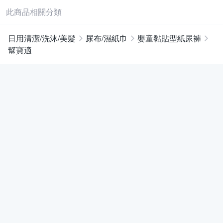
此商品相關分類
日用清潔/洗沐/美髮
尿布/濕紙巾
嬰童黏貼型紙尿褲
幫寶適