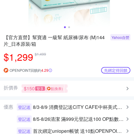
【官方直營】幫寶適 一級幫 紙尿褲/尿布 (M)144
Yahoo自營
片_日本原裝/箱
$1,299
$1,499
先綁定得回饋
OPENPOINT回饋約
4.29
折價券
$150
雙享
(
點換券)
優惠
8/3-8/9 消費登記送CITY CAFE中杯美式乙杯
登記送
8/5-8/26清潔 滿999元登記送100 OP點數（30名)
登記送
首次綁定uniopen帳號 送10點OPENPOINT+統一布丁一個
登記送