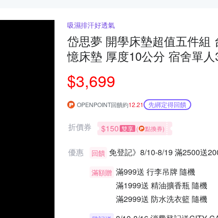
吸濕排汗好透氣
岱思夢 開學床墊超值五件組 
憶床墊 厚度10公分 宿舍單人
折疊 摺疊床墊 日式床墊
$3,699
先綁定得回饋
OPENPOINT回饋約
12.21
折價券
$150
雙享
(
點換券)
優惠
免登記》8/10-8/19 滿2500送
回饋
滿999送
行李吊牌 隨機
滿額贈
滿1999送
精油擴香瓶 隨機
滿2999送
防水洗衣籃 隨機