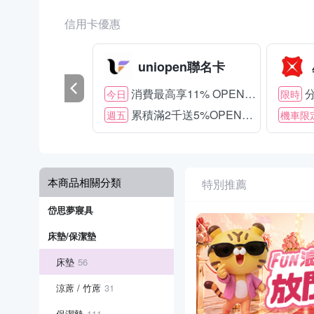
信用卡優惠
uniopen聯名卡
消費最高享11% OPENPOINT
分
今日
限時
累積滿2千送5%OPENPOINT
週五
機車限
本商品相關分類
特別推薦
岱思夢寢具
床墊/保潔墊
床墊
56
涼蓆 / 竹蓆
31
保潔墊
111