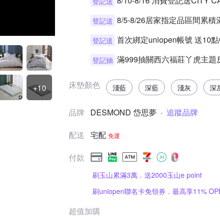
8/10-8/16 消費登記送CIT
登記送
8/5-8/26居家指定品區間累積
登記送
首次綁定uniopen帳號 送10
登記送
滿999抽關西六福莊丫虎主題
登記抽
床墊顏色
+10
淺藍
深藍
淺灰
深
品牌
DESMOND 岱思夢
·
追蹤品牌
配送
宅配
免運
付款
刷玉山累滿3萬．送2000玉山e point
刷uniopen聯名卡免領券．最高享11% OPE
超值加購