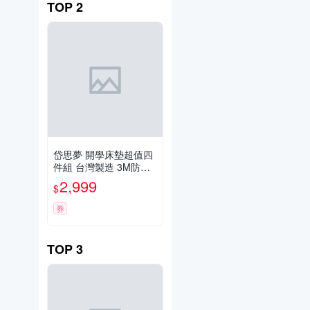
TOP
2
岱思夢 開學床墊超值四
件組 台灣製造 3M防潑
水記憶床墊 厚度10公分
2,999
$
宿舍單人3尺 透氣抑菌
學生床墊 折疊 摺疊床墊
券
日式床墊
TOP
3