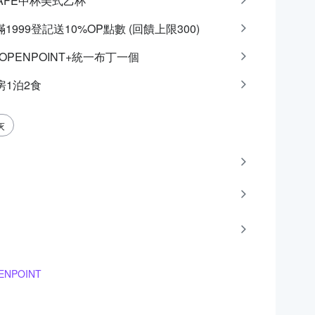
Y CAFE中杯美式乙杯
滿1999登記送10%OP點數 (回饋上限300)
點OPENPOINT+統一布丁一個
房1泊2食
灰
NPOINT