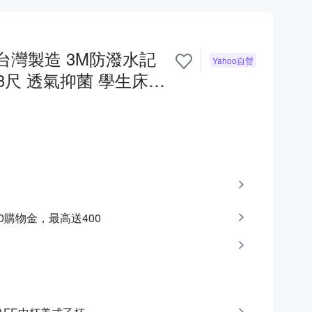
台灣製造 3M防潑水記
Yahoo自營
3尺 透氣抑菌 學生床墊
200購物金，最高送400