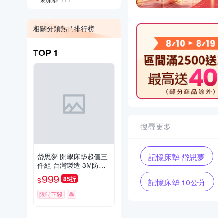
相關分類熱門排行榜
TOP
1
搜尋更多
岱思夢 開學床墊超值三
記憶床墊 岱思夢
件組 台灣製造 3M防潑
水記憶床墊 厚度5公分
999
85折
$
記憶床墊 10公分
宿舍單人3尺 透氣抑菌
學生床墊 折疊 摺疊床墊
限時下殺
券
日式床墊