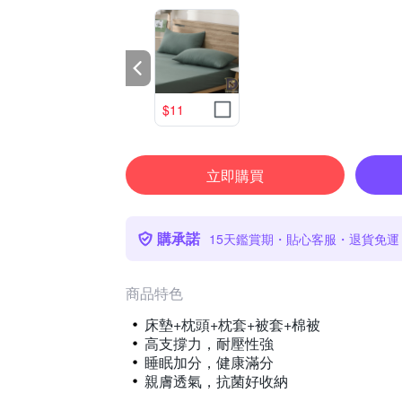
$11
立即購買
購承諾
15天鑑賞期・貼心客服・退貨免運
商品特色
床墊+枕頭+枕套+被套+棉被
高支撐力，耐壓性強
睡眠加分，健康滿分
親膚透氣，抗菌好收納