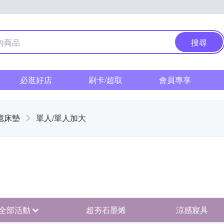
搜尋
必逛好店
刷卡/超取
會員專享
憶床墊
單人/單人加大
全部活動
超夯石墨烯
涼感寢具