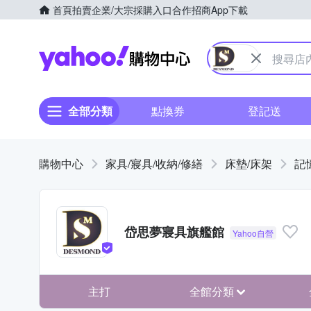
首頁
拍賣
企業/大宗採購入口
合作招商
App下載
Yahoo購物中心
全部分類
點換券
登記送
購物中心
家具/寢具/收納/修繕
床墊/床架
記
岱思夢寢具旗艦館
主打
全館分類