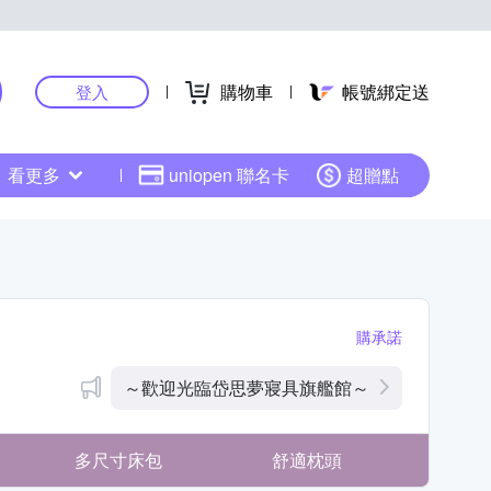
購物車
帳號綁定送
登入
看更多
uniopen 聯名卡
超贈點
購承諾
～歡迎光臨岱思夢寢具旗艦館～
多尺寸床包
舒適枕頭