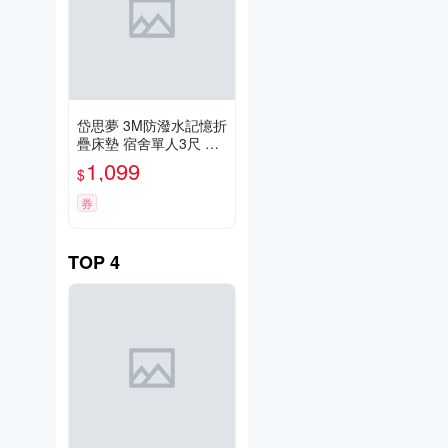
岱思夢 3M防潑水記憶折
疊床墊 宿舍單人3尺 厚
度5cm 台灣製造 透氣抑
1,099
$
菌 學生床墊 摺疊床墊
券
TOP
4