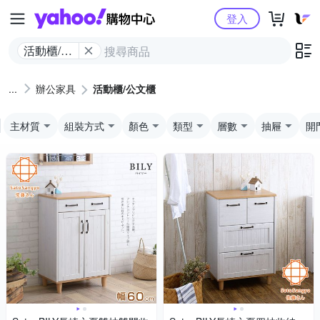
Yahoo購物中心
登入
活動櫃/公
文櫃
辦公家具
活動櫃/公文櫃
主材質
組裝方式
顏色
類型
層數
抽屜
開