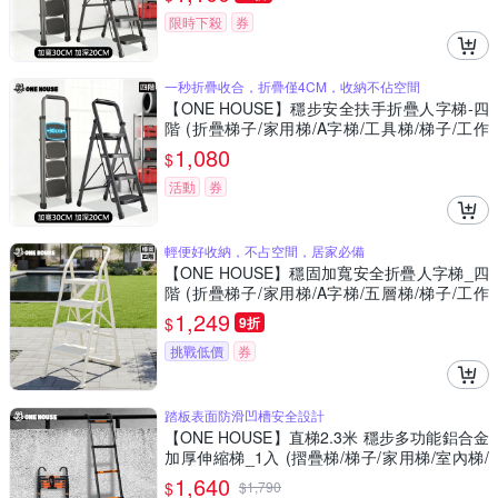
限時下殺
券
一秒折疊收合，折疊僅4CM，收納不佔空間
【ONE HOUSE】穩步安全扶手折疊人字梯-四
階 (折疊梯子/家用梯/A字梯/工具梯/梯子/工作
梯)
1,080
$
活動
券
輕便好收納，不占空間，居家必備
【ONE HOUSE】穩固加寬安全折疊人字梯_四
階 (折疊梯子/家用梯/A字梯/五層梯/梯子/工作
梯)
1,249
$
9折
挑戰低價
券
踏板表面防滑凹槽安全設計
【ONE HOUSE】直梯2.3米 穩步多功能鋁合金
加厚伸縮梯_1入 (摺疊梯/梯子/家用梯/室內梯/
人字梯/A字梯/鋁梯)
1,640
$
$
1,790