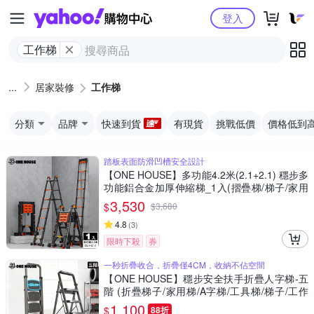
Yahoo購物中心
登入
工作梯
居家裝修
工作梯
分類
品牌
快速到貨
有現貨
挑戰低價
價格低到
踏板表面防滑凹槽安全設計
【ONE HOUSE】多功能4.2米(2.1+2.1) 穩步多
功能鋁合金加厚伸縮梯_1入(摺疊梯/梯子/家用
梯/人字梯/A字梯/鋁梯)
3,530
$
$
3,680
4.8
(
3
)
限時下殺
券
一秒折疊收合，折疊僅4CM，收納不佔空間
【ONE HOUSE】穩步安全扶手折疊人字梯-五
階 (折疊梯子/家用梯/A字梯/工具梯/梯子/工作
梯)
1,100
$
88折