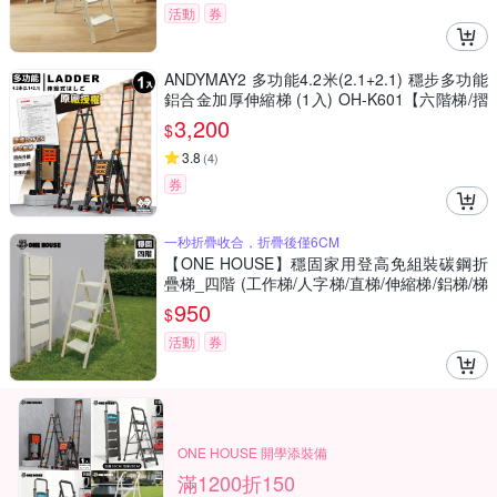
活動
券
ANDYMAY2 多功能4.2米(2.1+2.1) 穩步多功能
鋁合金加厚伸縮梯 (1入) OH-K601【六階梯/摺
疊梯/防滑梯/家用梯/室內梯/人字梯/A字梯】
3,200
$
3.8
(
4
)
券
一秒折疊收合，折疊後僅6CM
【ONE HOUSE】穩固家用登高免組裝碳鋼折
疊梯_四階 (工作梯/人字梯/直梯/伸縮梯/鋁梯/梯
子/折疊梯/工作梯)
950
$
活動
券
ONE HOUSE 開學添裝備
滿1200折150