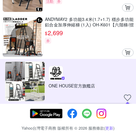
活動
券
ANDYMAY2 多功能3.4米(1.7+1.7) 穩步多功能
鋁合金加厚伸縮梯 (1入) OH-K601【六階梯/摺
疊梯/防滑梯/家用梯/室內梯/人字梯/A字梯】
2,699
$
補貨中
券
ONE HOUSE官方旗艦店
現在可以追蹤你喜愛的商店！
Yahoo台灣電子商務 版權所有 © 2026 服務條款(
更新
)