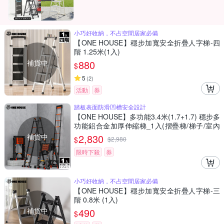
小巧好收納，不占空間居家必備
【ONE HOUSE】穩步加寬安全折疊人字梯-四
階 1.25米(1入)
補貨中
880
$
5
(
2
)
活動
券
踏板表面防滑凹槽安全設計
【ONE HOUSE】多功能3.4米(1.7+1.7) 穩步多
功能鋁合金加厚伸縮梯_1入(摺疊梯/梯子/室內
梯/人字梯/A字梯/鋁梯)
補貨中
2,830
$
$
2,980
限時下殺
券
小巧好收納，不占空間居家必備
【ONE HOUSE】穩步加寬安全折疊人字梯-三
階 0.8米 (1入)
補貨中
490
$