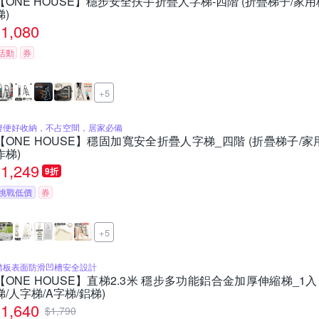
【ONE HOUSE】穩步安全扶手折疊人字梯-四階 (折疊梯子/家用
梯)
1,080
活動
券
+5
輕便好收納，不占空間，居家必備
【ONE HOUSE】穩固加寬安全折疊人字梯_四階 (折疊梯子/家用
作梯)
1,249
9折
挑戰低價
券
+5
踏板表面防滑凹槽安全設計
【ONE HOUSE】直梯2.3米 穩步多功能鋁合金加厚伸縮梯_1入
梯/人字梯/A字梯/鋁梯)
1,640
$
1,790