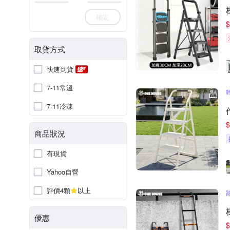
確定
$
取貨方式
快速到貨
7-11常溫
7-11冷凍
$
商品狀況
有現貨
Yahoo自營
評價4顆
以上
優惠
$