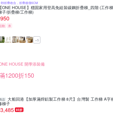
一秒折疊收合，折疊後僅6CM
【ONE HOUSE】穩固家用登高免組裝碳鋼折疊梯_四階 (工作梯/
梯子/折疊梯/工作梯)
950
活動
券
+5
ONE HOUSE 開學添裝備
滿1200折150
大船回港【加厚滿焊鋁製工作梯 8尺】台灣製 工作梯 A字梯
商店
修梯子
3,485
85折