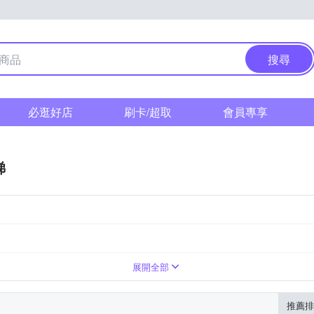
搜尋
必逛好店
刷卡/超取
會員專享
梯
展開全部
推薦排