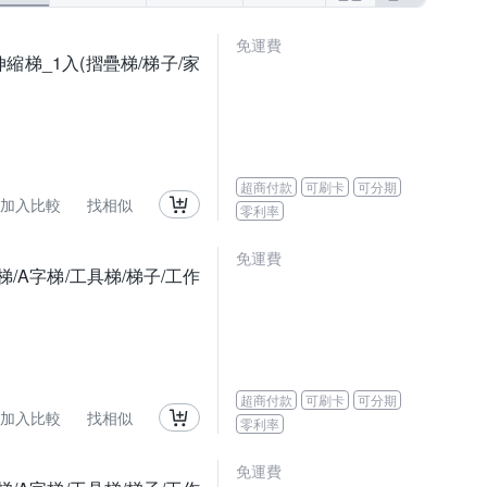
免運費
厚伸縮梯_1入(摺疊梯/梯子/家
超商付款
可刷卡
可分期
加入比較
找相似
零利率
免運費
梯/A字梯/工具梯/梯子/工作
超商付款
可刷卡
可分期
加入比較
找相似
零利率
免運費