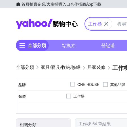
首頁
拍賣
企業/大宗採購入口
合作招商
App下載
Yahoo購物中心
工作梯
全部分類
點換券
登記送
工作
家具/寢具/收納/修繕
居家裝修
其他品牌
ONE HOUSE
品牌
工作梯
類型
品牌名稱
其他商品
否
種類
顏色
黏貼/釘掛
工作梯 64 筆結果
相關分類