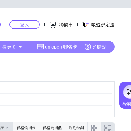
購物車
帳號綁定送
登入
看更多
uniopen 聯名卡
超贈點
序
價格低到高
價格高到低
近期熱銷