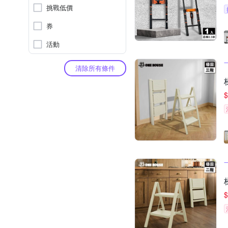
挑戰低價
券
活動
清除所有條件
$
$