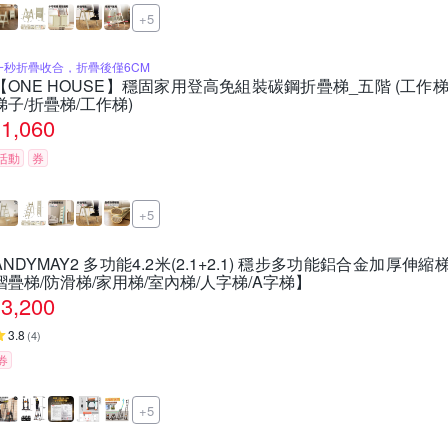
+5
一秒折疊收合，折疊後僅6CM
【ONE HOUSE】穩固家用登高免組裝碳鋼折疊梯_五階 (工作梯/
梯子/折疊梯/工作梯)
1,060
活動
券
+5
ANDYMAY2 多功能4.2米(2.1+2.1) 穩步多功能鋁合金加厚伸縮梯 
摺疊梯/防滑梯/家用梯/室內梯/人字梯/A字梯】
3,200
3.8
(
4
)
券
+5