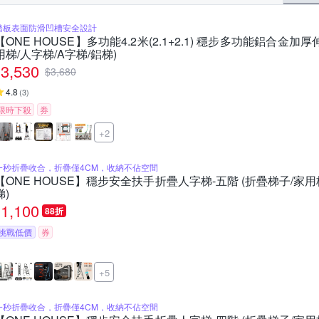
踏板表面防滑凹槽安全設計
【ONE HOUSE】多功能4.2米(2.1+2.1) 穩步多功能鋁合金加
用梯/人字梯/A字梯/鋁梯)
3,530
$
3,680
4.8
(
3
)
限時下殺
券
+2
一秒折疊收合，折疊僅4CM，收納不佔空間
【ONE HOUSE】穩步安全扶手折疊人字梯-五階 (折疊梯子/家用
梯)
1,100
88折
挑戰低價
券
+5
一秒折疊收合，折疊僅4CM，收納不佔空間