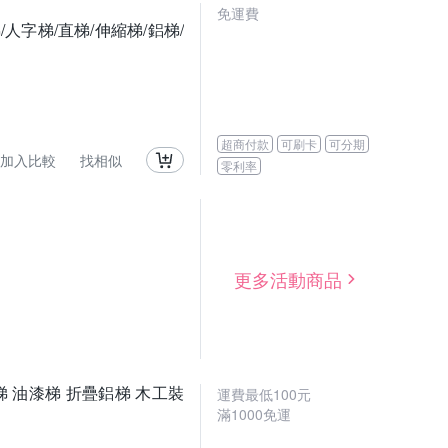
免運費
人字梯/直梯/伸縮梯/鋁梯/
超商付款
可刷卡
可分期
加入比較
找相似
零利率
更多活動商品
 油漆梯 折疊鋁梯 木工裝
運費最低
100
元
滿
1000
免運