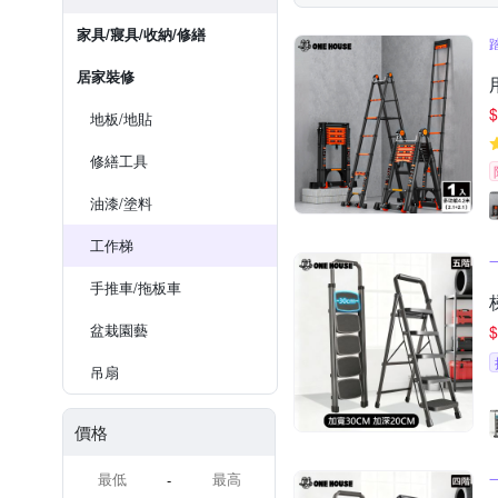
家具/寢具/收納/修繕
居家裝修
$
地板/地貼
修繕工具
油漆/塗料
工作梯
手推車/拖板車
盆栽園藝
$
吊扇
價格
-