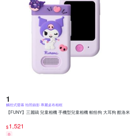
觸控式螢幕 拍照錄影 專屬桌布相框
【FUNY】三麗鷗 兒童相機 手機型兒童相機 帕恰狗 大耳狗 酷洛米
1,521
$
券