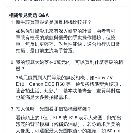
相關常見問題 Q&A
新手該買單眼還是無反相機比較好？
如果你對攝影未來有深入研究的計畫，兩者皆可。
單眼有較長的續航與優秀的手動操作體驗，但較
重。無反則更輕巧、對焦性能快，適合旅行與日常
拍攝，是目前主流新手首選。
我的預算大約落在3萬元內，可以買到什麼等級的相
機？
3萬元能買到入門等級的無反相機，如Sony ZV-
E10、Canon EOS R50 等，通常搭標準變焦鏡頭，
適合拍生活、短影片，基本功能齊全，畫質與對焦
也能滿足大多數拍攝需求。
拍人像時，光圈看哪個指標最關鍵？
看鏡頭上的 f 值，f/1.8 或 f/2.8 表示大光圈，能拍出
漂亮的背景模糊（俗稱奶油感）。若你追求美美的
人像風，可選配最大光圈數值小的鏡頭，如 50mm