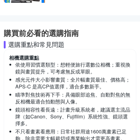
購買前必看的選購指南
選購重點和常見問題
相機
選購重點
依使用習慣選類型：
想輕便旅行選數位相機；重視換
鏡與畫質提升，可考慮無反或單眼。
感光元件大小影響畫質：
全片幅畫質最佳、價格高；
APS-C 是高CP值選擇，適合多數新手。
瞄準對焦技術再下手：
具備眼部追焦、自動對焦的無
反相機最適合拍動態與人像。
鏡頭相容性看長遠：
計畫升級系統者，建議選主流品
牌（如Canon、Sony、Fujifilm）系統性強、鏡頭選
擇多。
不只看畫素看應用：
日常社群用途1600萬畫素已足
夠，除非需要大幅裁切或專業輸出才需更高畫素。