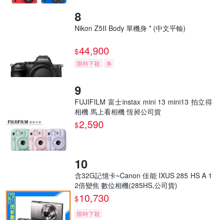
Nikon Z5II Body 單機身 * (中文平輸)
44,900
$
限時下殺
券
FUJIFILM 富士instax mini 13 mini13 拍立得
相機 馬上看相機 恆昶公司貨
2,590
$
含32G記憶卡~Canon 佳能 IXUS 285 HS A 1
2倍變焦 數位相機(285HS,公司貨)
10,730
$
限時下殺