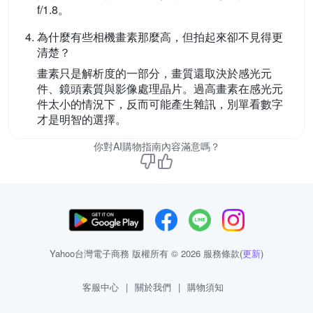
f/1.8。
為什麼有些相機畫素那麼高，但拍起來卻不見得更
清楚？
畫素只是解析度的一部分，畫質還取決於感光元
件、鏡頭素質與影像處理晶片。過高畫素在感光元
件太小的情況下，反而可能產生雜訊，別單看數字
才是明智的選擇。
你對AI購物指南內容滿意嗎？
Yahoo台灣電子商務 版權所有 © 2026 服務條款(
更新
)
客服中心
|
關於我們
|
購物須知