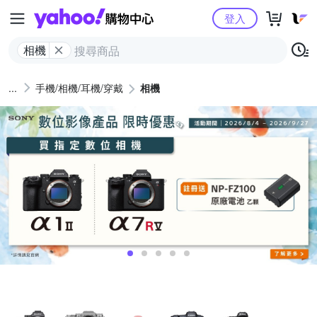
Yahoo購物中心
登入
相機
手機/相機/耳機/穿戴
相機