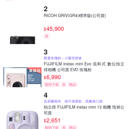
RICOH GRIV(GR4)標準版(公司貨)
45,900
$
券
限量玫瑰粉～少量現貨搶
FUJIFILM instax mini Evo 混和式 數位拍立
得相機 公司貨 EVO 玫瑰粉
6,990
$
限時下殺
券
贈品
送原廠相本、相片保護套、原廠束口袋
拍立得 FUJIFILM instax mini 13 相機 恆昶公
司貨
2,651
$
限時下殺
券
贈品