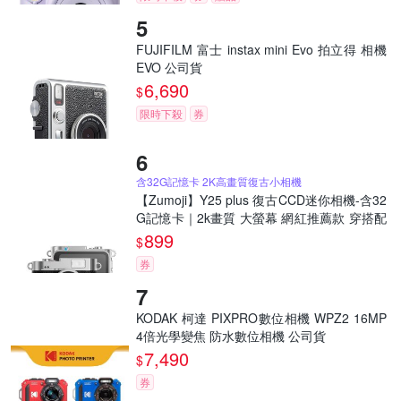
FUJIFILM 富士 instax mini Evo 拍立得 相機
EVO 公司貨
6,690
$
限時下殺
券
含32G記憶卡 2K高畫質復古小相機
【Zumoji】Y25 plus 復古CCD迷你相機-含32
G記憶卡｜2k畫質 大螢幕 網紅推薦款 穿搭配
件 聖誕禮物
899
$
券
KODAK 柯達 PIXPRO數位相機 WPZ2 16MP
4倍光學變焦 防水數位相機 公司貨
7,490
$
券