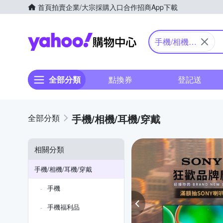
首頁
拍賣
企業/大宗採購入口
合作招商
App下載
Yahoo購物中心
手機/相機/
耳機/穿戴
全部分類
點換券
登記送
手機/相機/耳機/穿戴
相關分類
手機/相機/耳機/穿戴
手機
手機福利品