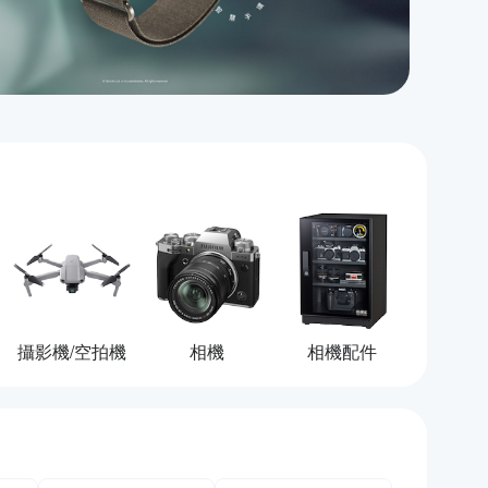
攝影機/空拍機
相機
相機配件