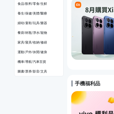
食品/飲料/零食/生鮮
養生/保健/美體/醫療
婦幼/童鞋/玩具/樂器
餐廚/杯瓶/淨水/寵物
家具/寢具/收納/修繕
運動/戶外/休閒/健身
機車/導航/汽車百貨
圖書/票券/影音/文具
手機福利品
的優