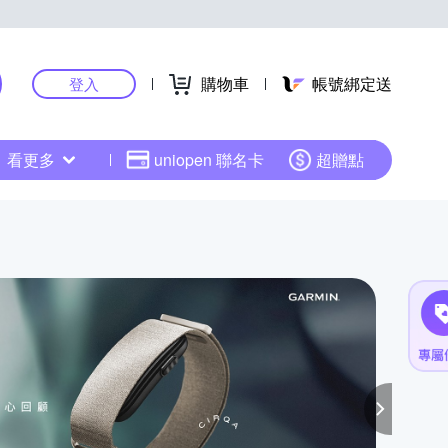
購物車
帳號綁定送
登入
看更多
uniopen 聯名卡
超贈點