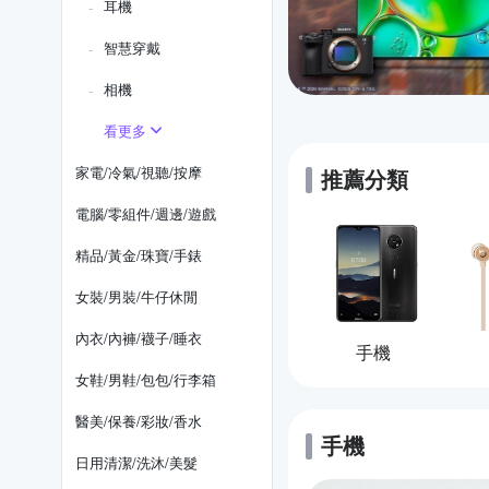
耳機
智慧穿戴
相機
看更多
家電/冷氣/視聽/按摩
推薦分類
電腦/零組件/週邊/遊戲
精品/黃金/珠寶/手錶
女裝/男裝/牛仔休閒
內衣/內褲/襪子/睡衣
手機
女鞋/男鞋/包包/行李箱
醫美/保養/彩妝/香水
手機
的優惠推薦
日用清潔/洗沐/美髮