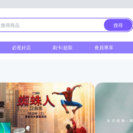
搜尋
必逛好店
刷卡/超取
會員專享