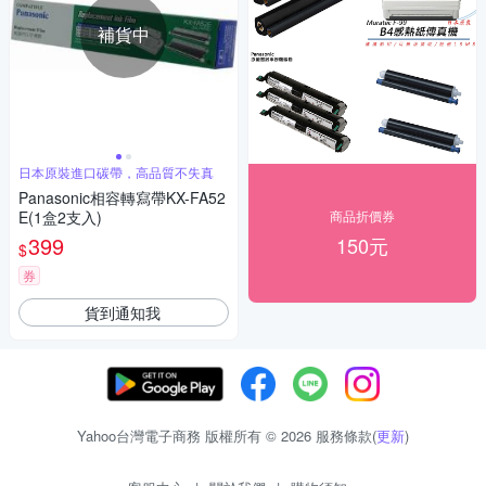
補貨中
日本原裝進口碳帶，高品質不失真
Panasonic相容轉寫帶KX-FA52
E(1盒2支入)
商品折價券
399
150元
$
券
貨到通知我
Yahoo台灣電子商務 版權所有 © 2026 服務條款(
更新
)