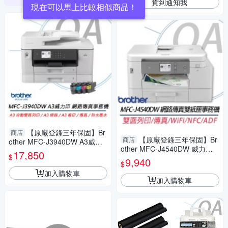
貨到通知我
現在可以馬上比較相似商品！
【原廠登錄三年保固】Br
商店
【原廠登錄三年保固】Br
商店
other MFC-J3940DW A3威力
other MFC-J4540DW 威力印
印輕連供旗艦版 雙紙匣商用網
17,850
$
輕連供彩色商用雙面網路雙紙
路傳真事務機
9,940
$
匣傳真事務機 印表機
加入購物車
加入購物車