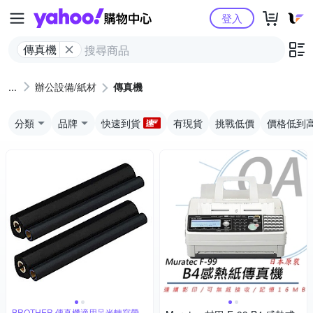
Yahoo購物中心
登入
傳真機
辦公設備/紙材
傳真機
分類
品牌
快速到貨
有現貨
挑戰低價
價格低到
BROTHER 傳真機適用足米轉寫帶