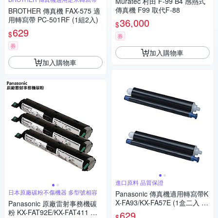
Muratec 村田 F-99 B4 感熱式
傳真機 F99 取代F-88
BROTHER 傳真機 FAX-575 適
用轉寫帶 PC-501RF (1組2入)
36,000
$
629
$
券
券
加入購物車
加入購物車
進口原料 品質保證
日本原廠碳粉不傷機器 多型號相容
Panasonic 傳真機適用轉寫帶K
X-FA93/KX-FA57E (1盒二入 /
Panasonic 原廠雷射事務機碳
裸裝包)
粉 KX-FAT92E/KX-FAT411 共
629
$