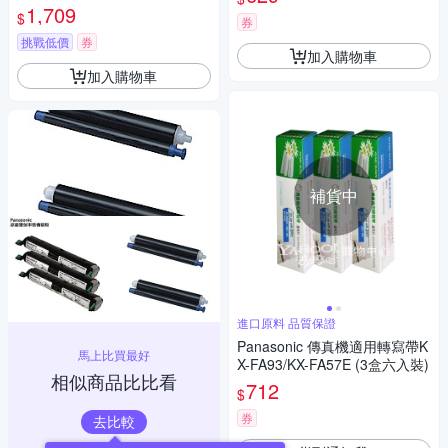
用3入裝
1,709
$
券
挑戰低價
券
加入購物車
加入購物車
補貨中
進口原料 品質保證
Panasonic 傳真機適用轉寫帶K
馬上比買最好
X-FA93/KX-FA57E (3盒六入裝)
相似商品比比看
712
$
券
去比較