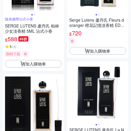
隨身攜帶沾式小香
Serge Lutens 蘆丹氏 Fleurs d
oranger 橙花記憶淡香精 EDP
SERGE LUTENS 盧丹氏 柏林
5ml (平行輸入)
少女淡香精 5ML 沾式小香
720
$
588
85折
$
券
5
(
1
)
加入購物車
限時下殺
券
加入購物車
SERGE LUTENS 蘆丹氏 La N