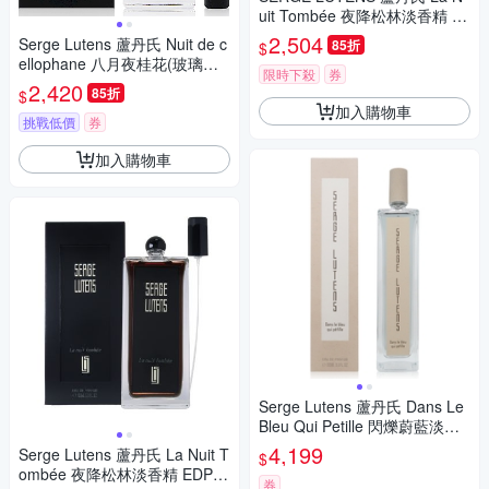
uit Tombée 夜降松林淡香精 E
DP 50ml 平行輸入
2,504
Serge Lutens 蘆丹氏 Nuit de c
85折
$
ellophane 八月夜桂花(玻璃紙
限時下殺
券
之夜) 淡香精 EDP 50ml
2,420
85折
$
加入購物車
挑戰低價
券
加入購物車
Serge Lutens 蘆丹氏 Dans Le
Bleu Qui Petille 閃爍蔚藍淡香
精 EDP 100ml (平行輸入)
4,199
Serge Lutens 蘆丹氏 La Nuit T
$
ombée 夜降松林淡香精 EDP 1
券