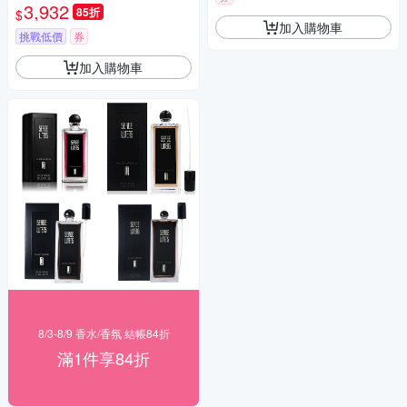
00ml 平行輸入
3,932
85折
$
加入購物車
挑戰低價
券
加入購物車
8/3-8/9 香水/香氛 結帳84折
滿1件享84折