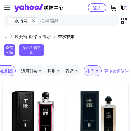
Yahoo購物中心
登入
香水香氛
醫美/保養/彩妝/香水
香水香氛
全部
香水/香精/香
分類
膏
格低到高
適用對象
類別
香調
排序
更多篩選條件