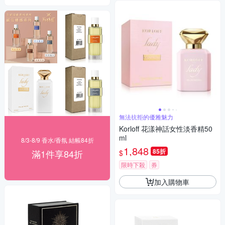
無法抗拒的優雅魅力
Korloff 花漾神話女性淡香精50
ml
8/3-8/9 香水/香氛 結帳84折
1,848
85折
滿1件享84折
$
限時下殺
券
加入購物車