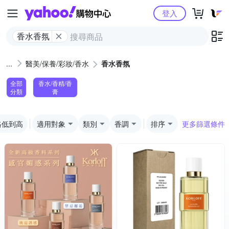
Yahoo購物中心
登入
香水香氛
醫美/保養/彩妝/香水
香水香氛
全部
香水/香精/香
分類
膏
格低到高
適用對象
類別
香調
排序
更多篩選條件