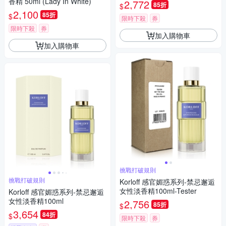
e)
香精 50ml (Lady In White)
2,772
85折
$
2,100
85折
$
限時下殺
券
限時下殺
券
加入購物車
加入購物車
挑戰打破規則
挑戰打破規則
Korloff 感官媚惑系列-禁忌邂逅
女性淡香精100ml-Tester
Korloff 感官媚惑系列-禁忌邂逅
女性淡香精100ml
2,756
85折
$
3,654
84折
$
限時下殺
券