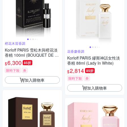
橙花木質香調
Korloff PARIS 雪松木與橙花淡
花香麝香調
香精 100ml (BOUQUET DE N
Korloff PARIS 繆斯神話女性淡
EROLI )
6,300
85折
香精 88ml (Lady In White)
$
2,814
限時下殺
券
85折
$
限時下殺
券
加入購物車
加入購物車